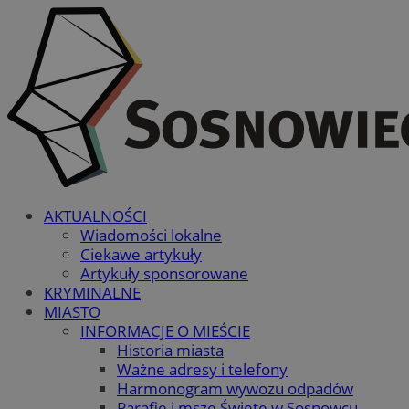
AKTUALNOŚCI
Wiadomości lokalne
Ciekawe artykuły
Artykuły sponsorowane
KRYMINALNE
MIASTO
INFORMACJE O MIEŚCIE
Historia miasta
Ważne adresy i telefony
Harmonogram wywozu odpadów
Parafie i msze Święte w Sosnowcu