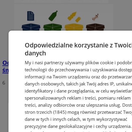
Odpowiedzialne korzystanie z Twoi
danych
Od 1 stycznia 2020 nowe stawki za wywóz
My i nasi partnerzy używamy plików cookie i podob
śmieci
technologii do przechowywania i uzyskiwania dostę
informacji na Twoim urządzeniu oraz do przetwarza
6
danych osobowych, takich jak Twój adres IP, unikaln
identyfikatory i dane przeglądania, w celu wyświetla
spersonalizowanych reklam i treści, pomiaru reklam 
treści, analizy odbiorców oraz ulepszania usług.
Dos
stron trzecich (1845)
mogą również przetwarzać Two
dane w tych i innych celach, w tym wykorzystywać
precyzyjne dane geolokalizacyjne i cechy urządzenia