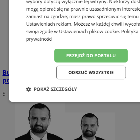
wybory dotyczą wyłącznie tej witryny. Niektórzy do
mogą opierać się na prawnie uzasadnionym interesi
zamiast na zgodzie; masz prawo sprzeciwić się temu
Ustawieniach reklam
. Możesz w każdej chwili wycof
swoją zgodę w
Ustawieniach plików cookie
.
Polityka
prywatności
PRZEJDŹ DO PORTALU
Buspas w Zagórzu już działa. To jednak
ODRZUĆ WSZYSTKIE
początek zmian
POKAŻ SZCZEGÓŁY
5
Niezbędne
Wydajność
Targetow
Funkcjonalność
Niesklasyfikowa