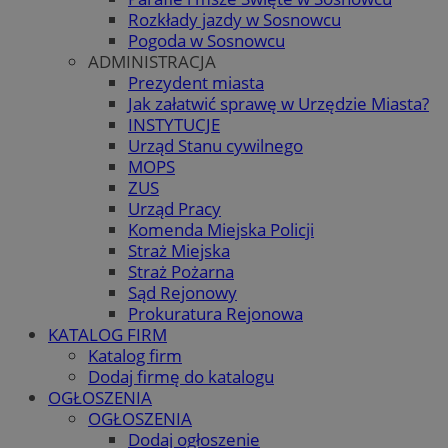
Rozkłady jazdy w Sosnowcu
Pogoda w Sosnowcu
ADMINISTRACJA
Prezydent miasta
Jak załatwić sprawę w Urzędzie Miasta?
INSTYTUCJE
Urząd Stanu cywilnego
MOPS
ZUS
Urząd Pracy
Komenda Miejska Policji
Straż Miejska
Straż Pożarna
Sąd Rejonowy
Prokuratura Rejonowa
KATALOG FIRM
Katalog firm
Dodaj firmę do katalogu
OGŁOSZENIA
OGŁOSZENIA
Dodaj ogłoszenie