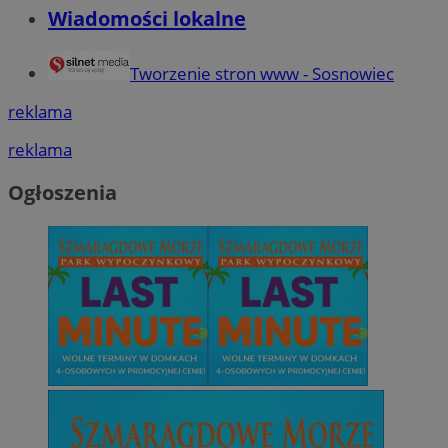
Wiadomości lokalne
euds
.rfihub.com
Sesja
Tworzenie stron www - Sosnowiec
reklama
reklama
Ogłoszenia
Google Privacy Policy
VISITOR_PRIVACY_METADATA
5 miesięcy 4
YouTube
tygodnie
.youtube.com