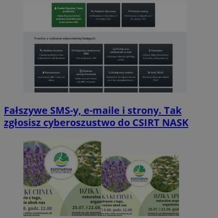
Fałszywe SMS-y, e-maile i strony. Tak
zgłosisz cyberoszustwo do CSIRT NASK