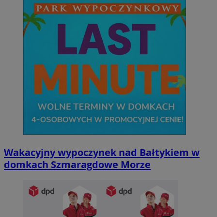
CookieScriptConsent
4 tygodnie 2 dn
CookieScript
sosnowiecki.pl
Wakacyjny wypoczynek nad Bałtykiem w
domkach Szmaragdowe Morze