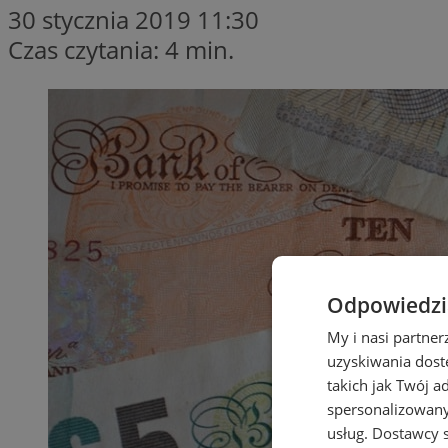
30 stycznia 2019 11:30
Czas czytania: 4 min.
Odpowiedzia
My i nasi partne
uzyskiwania dost
takich jak Twój a
spersonalizowanyc
usług.
Dostawcy s