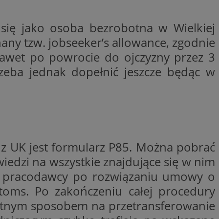
kator sesji.
kator sesji.
 się jako osoba bezrobotna w Wielkiej
kator sesji.
nany tzw. jobseeker’s allowance, zgodnie
rzechowywania
nawet po powrocie do ojczyzny przez 3
o usług śledzenia.
k zdecydował się na
rzeba jednak dopełnić jeszcze będąc w
acje o zgodzie
h dotyczących
itryny. Rejestruje
ści i ustawień
nie w kolejnych
nie musi ponownie
o zwiększa wygodę i
nych.
 UK jest formularz P85. Można pobrać
usługę Cookie-
rencji dotyczących
iedzi na wszystkie znajdujące się w nim
Jest to konieczne,
 działał poprawnie.
ego pracodawcy po rozwiązaniu umowy o
a ludzi i botów. Jest
oms. Po zakończeniu całej procedury
ej, ponieważ
rtów na temat
wietnym sposobem na przetransferowanie
ej.
a ludzi i botów. Jest