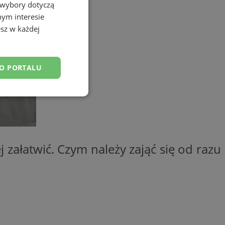
 wybory dotyczą
nym interesie
sz w każdej
DO PORTALU
esklasyfikowane
 załatwić. Czym należy zająć się od razu
ane
owanie użytkownika i
j.