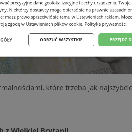
wać precyzyjne dane geolokalizacyjne i cechy urządzenia. Twoje
tryny. Niektórzy dostawcy mogą opierać się na prawnie uzasadnio
ie; masz prawo sprzeciwić się temu w
Ustawieniach reklam
. Może
woją zgodę w
Ustawieniach plików cookie
.
Polityka prywatności
EGÓŁY
ODRZUĆ WSZYSTKIE
PRZEJDŹ 
Wydajność
Targetowanie
Funkcjonalność
Ni
malnościami, które trzeba jak najszybciej
ezbędne
Wydajność
Targetowanie
Funkcjonalność
Niesklasyfikow
ie umożliwiają korzystanie z podstawowych funkcji strony internetowej, takich jak log
Bez niezbędnych plików cookie nie można prawidłowo korzystać ze strony internetowe
Provider
/
Okres
Opis
h z Wielkiej Brytanii
Domena
przechowywania