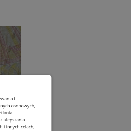
ywania i
danych osobowych,
etlania
az ulepszania
 i innych celach,