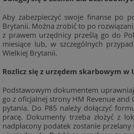
SessID
QeSessID
Aby zabezpieczyć swoje finanse po po
MvSessID
Brytanii. Można zrobić to po rozwiązani
euds
z prawem urzędnicy prześlą go do Pol
miesiące lub, w szczególnych przypad
Wielkiej Brytanii.
VISITOR_PRIVACY_
Rozlicz się z urzędem skarbowym w 
Podstawowym dokumentem uprawniający
CookieScriptConse
go z oficjalnej strony HM Revenue and 
pytania. Do P85 należy dołączyć form
__cf_bm
pracę. Dokumenty trzeba złożyć z l
nadpłacony podatek zostanie przelany 
__cf_bm