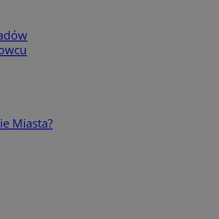
adów
nowcu
ie Miasta?