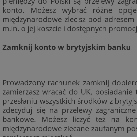
pieniędzy do Polski są przelewy zagr
konto. Możesz wybrać różne opcje
międzynarodowe zlecisz pod adresem
m.in. o jej koszcie i dostępnych promoc
Nazwa
Provider
Nazwa
Nazwa
__Secure-YNID
Domena
Nazwa
Zamknij konto w brytyjskim banku
openstat_higd0hq
OAID
_cfuvid
.vimeo.c
_fbp
ustat_86zhzqab74l
openstat_gid
YSC
ustat_fdd84hfvmX
_clck
Prowadzony rachunek zamknij dopiero 
ustat_0737X2Xdr554
VISITOR_INFO1_LIV
zamierzasz wracać do UK, posiadanie t
ADK_EX_11
przesłaniu wszystkich środków z brytyjs
_clsk
openstat_rufhx0sv
zdecyduj się na przelewy zagraniczne
openstat_ex0rxiq
rud
bankowe. Możesz liczyć też na korz
ustat_qcbmX95Xf0
_clsk
ANON_ID
międzynarodowe zlecane zaufanym poś