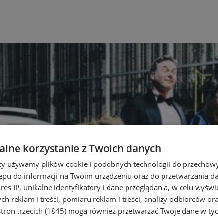
lne korzystanie z Twoich danych
rzy używamy plików cookie i podobnych technologii do przechow
ępu do informacji na Twoim urządzeniu oraz do przetwarzania 
dres IP, unikalne identyfikatory i dane przeglądania, w celu wyświ
h reklam i treści, pomiaru reklam i treści, analizy odbiorców or
tron trzecich (1845)
mogą również przetwarzać Twoje dane w tych