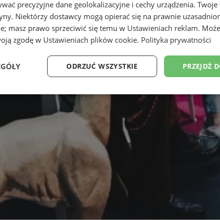
wać precyzyjne dane geolokalizacyjne i cechy urządzenia. Twoje
tryny. Niektórzy dostawcy mogą opierać się na prawnie uzasadnio
ie; masz prawo sprzeciwić się temu w
Ustawieniach reklam
. Może
woją zgodę w
Ustawieniach plików cookie
.
Polityka prywatności
EGÓŁY
ODRZUĆ WSZYSTKIE
PRZEJDŹ 
Wydajność
Targetowanie
Funkcjonalność
Ni
ezbędne
Wydajność
Targetowanie
Funkcjonalność
Niesklasyfikow
ie umożliwiają korzystanie z podstawowych funkcji strony internetowej, takich jak log
Bez niezbędnych plików cookie nie można prawidłowo korzystać ze strony internetowe
Provider
/
Okres
Opis
Domena
przechowywania