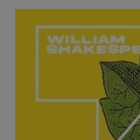
SessID
QeSessID
MvSessID
euds
VISITOR_PRIVACY_
CookieScriptConse
__cf_bm
__cf_bm