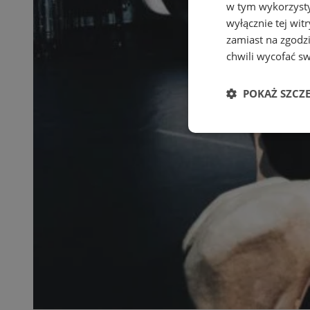
w tym wykorzysty
wyłącznie tej wi
zamiast na zgodz
chwili wycofać s
POKAŻ SZCZ
Niezbędne
Ni
Niezbędne pliki cook
zarządzanie kontem. 
Nazwa