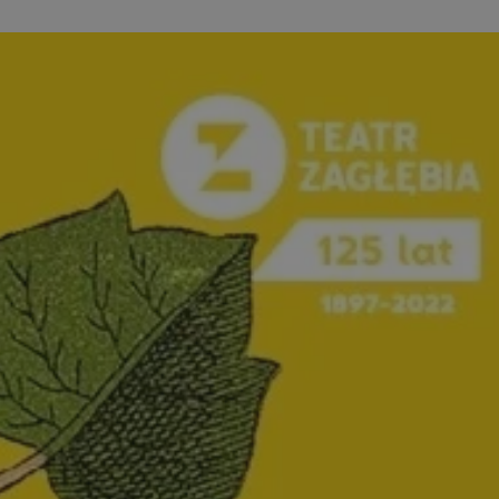
kator sesji.
kator sesji.
kator sesji.
rzechowywania
o usług śledzenia.
k zdecydował się na
acje o zgodzie
h dotyczących
itryny. Rejestruje
ści i ustawień
nie w kolejnych
nie musi ponownie
o zwiększa wygodę i
nych.
usługę Cookie-
rencji dotyczących
Jest to konieczne,
 działał poprawnie.
a ludzi i botów. Jest
ej, ponieważ
rtów na temat
ej.
a ludzi i botów. Jest