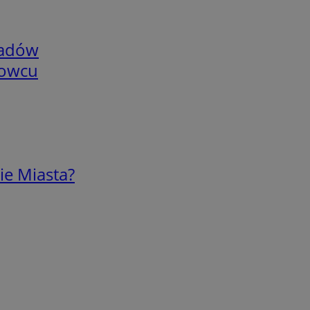
adów
nowcu
ie Miasta?