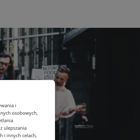
ywania i
danych osobowych,
etlania
az ulepszania
 i innych celach,