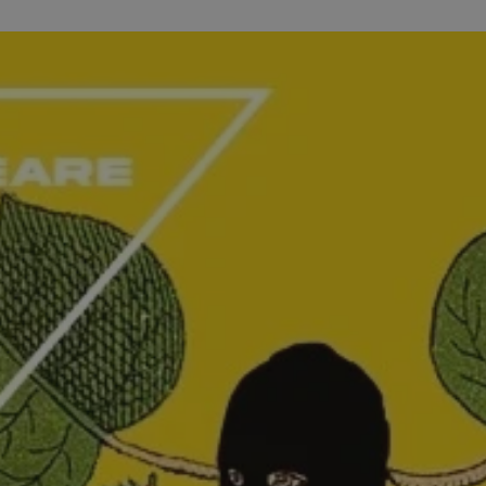
sosnowiecki.pl
1 rok
Ten plik cookie przechowuje identyfi
sosnowiecki.pl
1 rok
Ten plik cookie przechowuje identyfi
sosnowiecki.pl
1 rok
Ten plik cookie przechowuje identyfi
.rfihub.com
Sesja
Ten plik cookie jest używany do p
zgody użytkownika w odniesieniu d
Zazwyczaj rejestruje, czy użytkowni
usługi śledzenia lub reklamy.
METADATA
5 miesięcy 4
Ten plik cookie przechowuje inform
YouTube
tygodnie
użytkownika oraz jego preferencjac
.youtube.com
prywatności podczas korzystania z w
wybory dotyczące polityki prywatno
zgody, zapewniając ich przestrzega
wizytach. Dzięki temu użytkownik 
konfigurować swoich preferencji, c
zgodność z regulacjami ochrony da
nt
4 tygodnie 2 dni
Ten plik cookie jest używany przez 
CookieScript
Google Privacy Policy
Script.com do zapamiętywania prefe
sosnowiecki.pl
zgody użytkownika na pliki cookie. 
aby baner cookie Cookie-Script.com
29 minut 56
Ten plik cookie służy do rozróżniani
Cloudflare
sekund
to korzystne dla strony internetow
Inc.
umożliwia tworzenie ważnych rapo
.temu.com
korzystania z jej witryny internetow
29 minut 54
Ten plik cookie służy do rozróżniani
Cloudflare