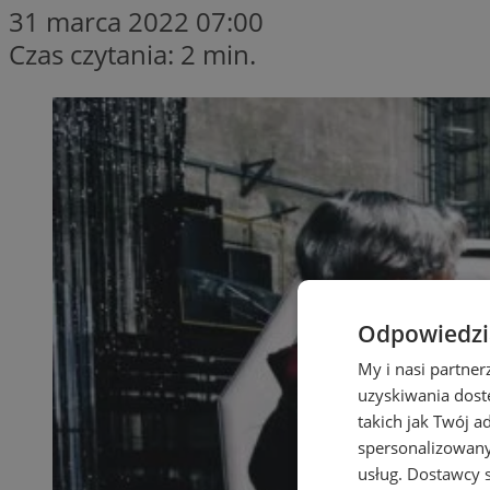
31 marca 2022 07:00
Czas czytania: 2 min.
Odpowiedzia
My i nasi partne
uzyskiwania dost
takich jak Twój a
spersonalizowanyc
usług.
Dostawcy s