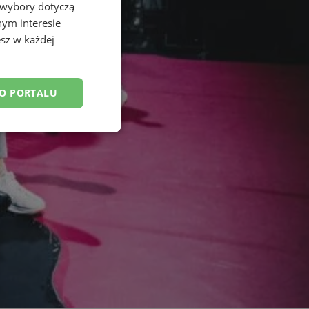
 wybory dotyczą
nym interesie
sz w każdej
DO PORTALU
esklasyfikowane
ane
owanie użytkownika i
j.