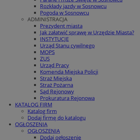
Rozkłady jazdy w Sosnowcu
Pogoda w Sosnowcu
ADMINISTRACJA
Prezydent miasta
Jak załatwić sprawę w Urzędzie Miasta?
INSTYTUCJE
Urząd Stanu cywilnego
MOPS
ZUS
Urząd Pracy
Komenda Miejska Policji
Straż Miejska
Straż Pożarna
Sąd Rejonowy
Prokuratura Rejonowa
KATALOG FIRM
Katalog firm
Dodaj firmę do katalogu
OGŁOSZENIA
OGŁOSZENIA
Dodaj ogłoszenie