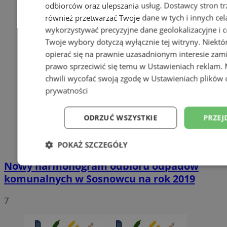
odbiorców oraz ulepszania usług.
Dostawcy stron tr
również przetwarzać Twoje dane w tych i innych cel
wykorzystywać precyzyjne dane geolokalizacyjne i c
Twoje wybory dotyczą wyłącznie tej witryny. Niekt
opierać się na prawnie uzasadnionym interesie zami
prawo sprzeciwić się temu w
Ustawieniach reklam
.
chwili wycofać swoją zgodę w
Ustawieniach plików 
prywatności
ODRZUĆ WSZYSTKIE
PRZEJ
POKAŻ SZCZEGÓŁY
Nowy harmonogram odbioru odpadów
Niezbędne
Wydajność
Targetowani
komunalnych w Sosnowcu na rok 2019
7
Niesklasyfikowane