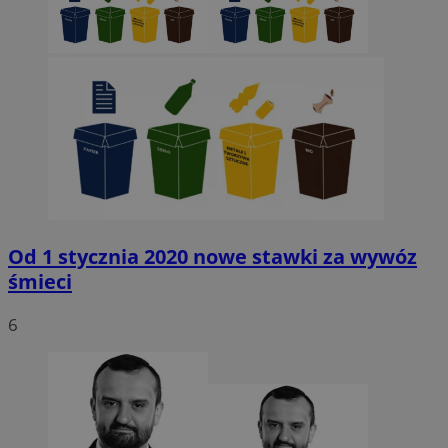
Niezbędne
Wydajność
Targetowanie
Funkcjonalno
Niezbędne pliki cookie umożliwiają korzystanie z podstawowych fun
takich jak logowanie użytkownika i zarządzanie kontem. Bez niezb
można prawidłowo korzystać ze strony internetowej.
Provider
/
Okres
Nazwa
Domena
przechowywan
SessID
sosnowiecki.pl
1 rok
Od 1 stycznia 2020 nowe stawki za wywóz
śmieci
QeSessID
sosnowiecki.pl
1 rok
6
MvSessID
sosnowiecki.pl
1 rok
euds
.rfihub.com
Sesja