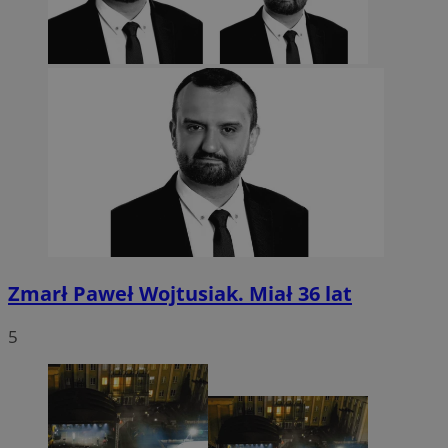
VISITOR_PRIVACY_METADATA
5 miesięcy 4
YouTube
Googl
tygodnie
.youtube.com
Zmarł Paweł Wojtusiak. Miał 36 lat
5