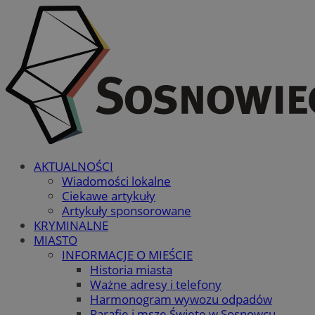
AKTUALNOŚCI
Wiadomości lokalne
Ciekawe artykuły
Artykuły sponsorowane
KRYMINALNE
MIASTO
INFORMACJE O MIEŚCIE
Historia miasta
Ważne adresy i telefony
Harmonogram wywozu odpadów
Parafie i msze Święte w Sosnowcu