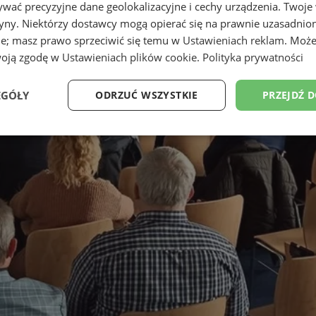
wać precyzyjne dane geolokalizacyjne i cechy urządzenia. Twoje
tryny. Niektórzy dostawcy mogą opierać się na prawnie uzasadnio
ie; masz prawo sprzeciwić się temu w
Ustawieniach reklam
. Może
woją zgodę w
Ustawieniach plików cookie
.
Polityka prywatności
EGÓŁY
ODRZUĆ WSZYSTKIE
PRZEJDŹ 
Wydajność
Targetowanie
Funkcjonalność
Ni
ezbędne
Wydajność
Targetowanie
Funkcjonalność
Niesklasyfikow
ie umożliwiają korzystanie z podstawowych funkcji strony internetowej, takich jak log
Bez niezbędnych plików cookie nie można prawidłowo korzystać ze strony internetowe
Provider
/
Okres
Opis
Domena
przechowywania