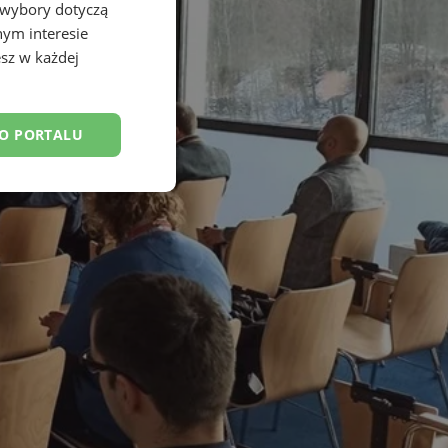
 wybory dotyczą
nym interesie
sz w każdej
DO PORTALU
esklasyfikowane
ane
owanie użytkownika i
j.