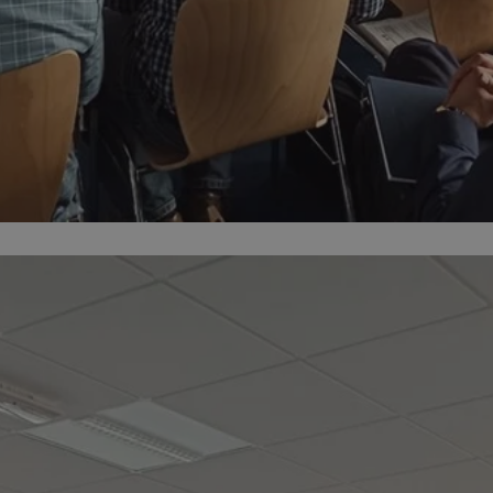
sosnowiecki.pl
1 rok
Ten plik cookie przechowuje identyfi
sosnowiecki.pl
1 rok
Ten plik cookie przechowuje identyfi
sosnowiecki.pl
1 rok
Ten plik cookie przechowuje identyfi
.rfihub.com
Sesja
Ten plik cookie jest używany do p
zgody użytkownika w odniesieniu d
Zazwyczaj rejestruje, czy użytkowni
usługi śledzenia lub reklamy.
METADATA
5 miesięcy 4
Ten plik cookie przechowuje inform
YouTube
tygodnie
użytkownika oraz jego preferencjac
.youtube.com
prywatności podczas korzystania z w
wybory dotyczące polityki prywatno
zgody, zapewniając ich przestrzega
wizytach. Dzięki temu użytkownik 
konfigurować swoich preferencji, c
zgodność z regulacjami ochrony da
nt
4 tygodnie 2 dni
Ten plik cookie jest używany przez 
CookieScript
Google Privacy Policy
Script.com do zapamiętywania prefe
sosnowiecki.pl
zgody użytkownika na pliki cookie. 
aby baner cookie Cookie-Script.com
29 minut 56
Ten plik cookie służy do rozróżniani
Cloudflare
sekund
to korzystne dla strony internetow
Inc.
umożliwia tworzenie ważnych rapo
.temu.com
korzystania z jej witryny internetow
29 minut 54
Ten plik cookie służy do rozróżniani
Cloudflare