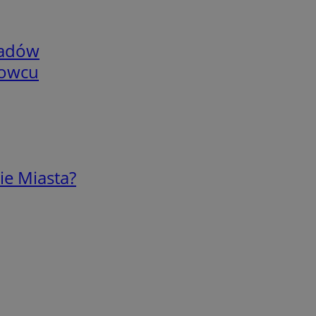
adów
nowcu
ie Miasta?