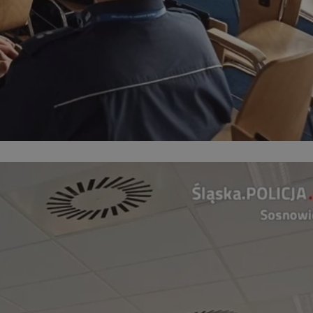
kator sesji.
kator sesji.
kator sesji.
rzechowywania
o usług śledzenia.
k zdecydował się na
acje o zgodzie
h dotyczących
itryny. Rejestruje
ści i ustawień
nie w kolejnych
nie musi ponownie
o zwiększa wygodę i
nych.
usługę Cookie-
rencji dotyczących
Jest to konieczne,
 działał poprawnie.
a ludzi i botów. Jest
ej, ponieważ
rtów na temat
ej.
a ludzi i botów. Jest