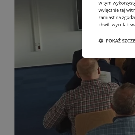
w tym wykorzysty
wyłącznie tej wi
zamiast na zgodz
chwili wycofać s
POKAŻ SZCZ
Niezbędne
Ni
Niezbędne pliki cook
zarządzanie kontem. 
Nazwa