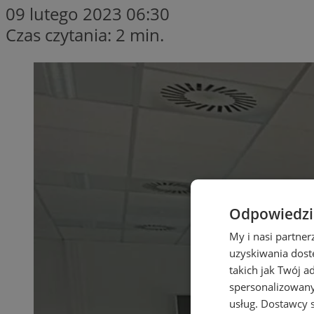
09 lutego 2023 06:30
Czas czytania: 2 min.
Odpowiedzia
My i nasi partne
uzyskiwania dost
takich jak Twój a
spersonalizowanyc
usług.
Dostawcy s