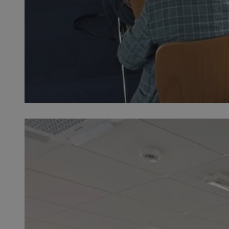
SessID
QeSessID
MvSessID
euds
VISITOR_PRIVACY_
CookieScriptConse
__cf_bm
__cf_bm