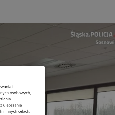
ywania i
danych osobowych,
etlania
az ulepszania
 i innych celach,