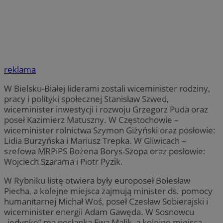
reklama
W Bielsku-Białej liderami zostali wiceminister rodziny,
pracy i polityki społecznej Stanisław Szwed,
wiceminister inwestycji i rozwoju Grzegorz Puda oraz
poseł Kazimierz Matuszny. W Częstochowie –
wiceminister rolnictwa Szymon Giżyński oraz posłowie:
Lidia Burzyńska i Mariusz Trepka. W Gliwicach –
szefowa MRPiPS Bożena Borys-Szopa oraz posłowie:
Wojciech Szarama i Piotr Pyzik.
W Rybniku listę otwiera były europoseł Bolesław
Piecha, a kolejne miejsca zajmują minister ds. pomocy
humanitarnej Michał Woś, poseł Czesław Sobierajski i
wiceminister energii Adam Gawęda. W Sosnowcu
„jedynkę” ma posłanka Ewa Malik, a kolejne miejsca