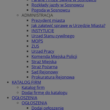
Rozkłady jazdy w Sosnowcu
Pogoda w Sosnowcu
ADMINISTRACJA
Prezydent miasta
Jak załatwić sprawę w Urzędzie Miasta?
INSTYTUCJE
Urząd Stanu cywilnego
MOPS
ZUS
Urząd Pracy
Komenda Miejska Policji
Straż Miejska
Straż Pożarna
Sąd Rejonowy
Prokuratura Rejonowa
KATALOG FIRM
Katalog firm
Dodaj firmę do katalogu
OGŁOSZENIA
OGŁOSZENIA
Dodaj ogłoszenie