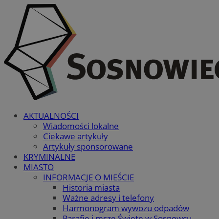
AKTUALNOŚCI
Wiadomości lokalne
Ciekawe artykuły
Artykuły sponsorowane
KRYMINALNE
MIASTO
INFORMACJE O MIEŚCIE
Historia miasta
Ważne adresy i telefony
Harmonogram wywozu odpadów
Parafie i msze Święte w Sosnowcu