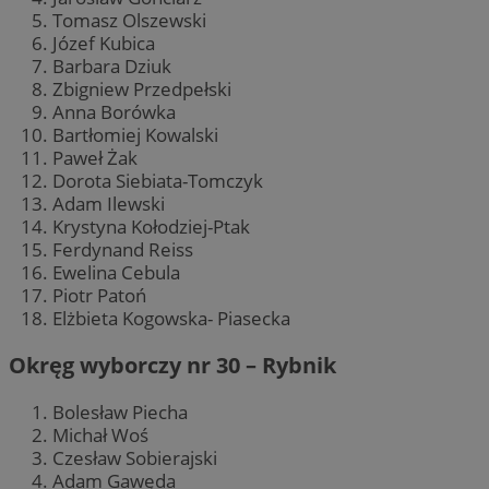
Tomasz Olszewski
Józef Kubica
Barbara Dziuk
Zbigniew Przedpełski
Anna Borówka
Bartłomiej Kowalski
Paweł Żak
Dorota Siebiata-Tomczyk
Adam Ilewski
Krystyna Kołodziej-Ptak
Ferdynand Reiss
Ewelina Cebula
Piotr Patoń
Elżbieta Kogowska- Piasecka
Okręg wyborczy nr 30 – Rybnik
Bolesław Piecha
Michał Woś
Czesław Sobierajski
Adam Gawęda