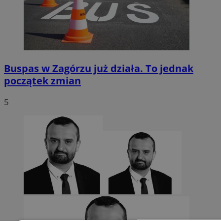
Buspas w Zagórzu już działa. To jednak
początek zmian
5