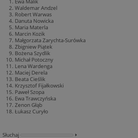
Ewa Malik
Waldemar Andzel
Robert Warwas
Danuta Nowicka
Maria Materla
Marcin Kozik
Małgorzata Zarychta-Surówka
Zbigniew Piątek
Bożena Szydlik
Michał Potoczny
Lena Wardenga
Maciej Derela
Beata Cieślik
Krzysztof Fijałkowski
Paweł Szopa
Ewa Trawczyńska
Zenon Głąb
Łukasz Curyło
Słuchaj
⏵︎