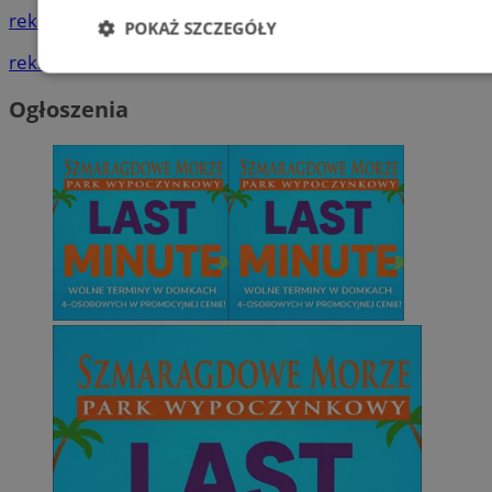
reklama
POKAŻ SZCZEGÓŁY
reklama
Niezbędne
Wydajność
Targetowani
Ogłoszenia
Niesklasyfikowane
Niezbędne
Wydajność
Targetowanie
Funkcjonalno
Niezbędne pliki cookie umożliwiają korzystanie z podstawowych fun
takich jak logowanie użytkownika i zarządzanie kontem. Bez niezb
można prawidłowo korzystać ze strony internetowej.
Provider
/
Okres
Nazwa
Domena
przechowywan
SessID
sosnowiecki.pl
1 rok