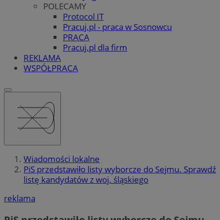
POLECAMY
Protocol IT
Pracuj.pl - praca w Sosnowcu
PRACA
Pracuj.pl dla firm
REKLAMA
WSPÓŁPRACA
Wiadomości lokalne
PiS przedstawiło listy wyborcze do Sejmu. Sprawdź
listę kandydatów z woj. śląskiego
reklama
PiS przedstawiło listy wyborcze do Sejmu.