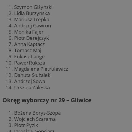
Szymon Giżyński
Lidia Burzyńska
Mariusz Trepka
Andrzej Gawron
Monika Fajer
Piotr Derejczyk
Anna Kaptacz
Tomasz Maj
Łukasz Lange
Paweł Ruksza
Magdalena Pietrulewicz
Danuta Służałek
Andrzej Sowa
Urszula Zaleska
Okręg wyborczy nr 29 – Gliwice
Bożena Borys-Szopa
Wojciech Szarama
Piotr Pyzik
Jarosław Gonciarz