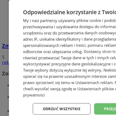
Odpowiedzialne korzystanie z Twoi
My i nasi partnerzy używamy plików cookie i podob
przechowywania i uzyskiwania dostępu do informac
urządzeniu oraz do przetwarzania danych osobowych
adres IP, unikalne identyfikatory i dane przeglądani
Zmarł Paweł Wojtusiak. Miał 36 lat
spersonalizowanych reklam i treści, pomiaru reklam i
odbiorców oraz ulepszania usług.
Dostawcy stron tr
5
również przetwarzać Twoje dane w tych i innych cel
reklama
wykorzystywać precyzyjne dane geolokalizacyjne i c
Twoje wybory dotyczą wyłącznie tej witryny. Niekt
Zobacz również
opierać się na prawnie uzasadnionym interesie zami
prawo sprzeciwić się temu w
Ustawieniach reklam
.
Wiadomości kryminalne w Sosnowcu
chwili wycofać swoją zgodę w
Ustawieniach plików 
prywatności
Wiadomości lokalne
ODRZUĆ WSZYSTKIE
PRZEJ
Tworzenie stron www - Sosnowiec