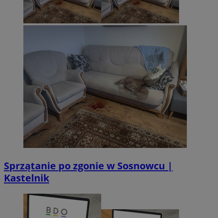
CookieScriptConsent
4 tygodnie 2 d
CookieScript
sosnowiecki.pl
Sprzątanie po zgonie w Sosnowcu |
Kastelnik