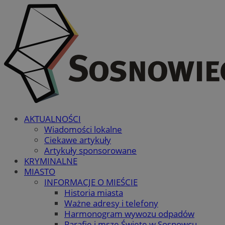
AKTUALNOŚCI
Wiadomości lokalne
Ciekawe artykuły
Artykuły sponsorowane
KRYMINALNE
MIASTO
INFORMACJE O MIEŚCIE
Historia miasta
Ważne adresy i telefony
Harmonogram wywozu odpadów
Parafie i msze Święte w Sosnowcu