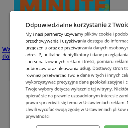
Odpowiedzialne korzystanie z Twoi
My i nasi partnerzy używamy plików cookie i podob
przechowywania i uzyskiwania dostępu do informac
urządzeniu oraz do przetwarzania danych osobowych
Wakacyjny wypoczynek nad Bałtykiem w
adres IP, unikalne identyfikatory i dane przeglądani
domkach Szmaragdowe Morze
spersonalizowanych reklam i treści, pomiaru reklam i
odbiorców oraz ulepszania usług.
Dostawcy stron tr
również przetwarzać Twoje dane w tych i innych cel
wykorzystywać precyzyjne dane geolokalizacyjne i c
Twoje wybory dotyczą wyłącznie tej witryny. Niekt
opierać się na prawnie uzasadnionym interesie zami
prawo sprzeciwić się temu w
Ustawieniach reklam
.
chwili wycofać swoją zgodę w
Ustawieniach plików 
prywatności