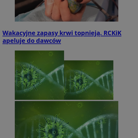
Wakacyjne zapasy krwi topnieją. RCKiK
apeluje do dawców