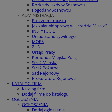
Rozkłady jazdy w Sosnowcu
Pogoda w Sosnowcu
ADMINISTRACJA
Prezydent miasta
Jak załatwić sprawę w Urzędzie Miasta?
INSTYTUCJE
Urząd Stanu cywilnego
MOPS
ZUS
Urząd Pracy
Komenda Miejska Policji
Straż Miejska
Straż Pożarna
Sąd Rejonowy
Prokuratura Rejonowa
KATALOG FIRM
Katalog firm
Dodaj firmę do katalogu
OGŁOSZENIA
OGŁOSZENIA
Dodaj ogłoszenie