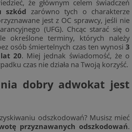
iedzieć, że głównym celem świadczeń
ej, ponieważ
rtów na temat
u szkód
zarówno tych o charakterze
ej.
zyznawane jest z OC sprawcy, jeśli nie
rancyjnego (UFG). Chcąc starać się o
ywania
Opis
e określone terminy, których należy
godnie
ez osób śmiertelnych czas ten wynosi
3
sji w celu
penX dla
spójności sesji i
e określone
 serii produktów
o
lat 20
. Miej jednak świadomość, że o
a skuteczności, a
sie rzeczywistym od
 cookie
padku czas nie działa na Twoją korzyść.
enia w różnych
ube w celu śledzenia
akcji
ania dobry adwokat jest
rnetowej w celu
be, aby śledzić
onalności strony
w z YouTube
e
eślić, czy
 starej wersji
aniem Microsoft
wywania informacji o
stron w jedną sesję
alnych
izowanych usług.
y uzyskiwaniu odszkodowań? Musisz mieć
aniem Microsoft
wisie, np. Jakie
wywania informacji o
e dane służą do
 kwotę przyznawanych odszkodowań
.
stron w jedną sesję
a i profili
w celu marketingu