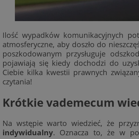
SessID
QeSessID
MvSessID
Ilość wypadków komunikacyjnych potr
euds
atmosferyczne, aby doszło do nieszczę
poszkodowanym przysługuje odszkodo
VISITOR_PRIVACY_
pojawiają się kiedy dochodzi do uzys
Ciebie kilka kwestii prawnych związ
czytania!
CookieScriptConse
Krótkie vademecum wied
__cf_bm
Na wstępie warto wiedzieć, że pr
indywidualny
. Oznacza to, że w po
__cf_bm