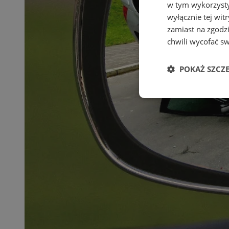
w tym wykorzysty
wyłącznie tej wi
zamiast na zgodz
chwili wycofać s
POKAŻ SZCZ
Niezbędne
Ni
Niezbędne pliki cook
zarządzanie kontem. 
Nazwa