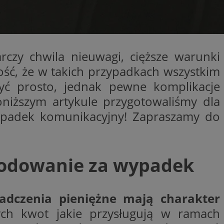
kator sesji.
kator sesji.
kator sesji.
czy chwila nieuwagi, cięższe warunki
rzechowywania
o usług śledzenia.
k zdecydował się na
ość, że w takich przypadkach wszystkim
yć prosto, jednak pewne komplikacje
acje o zgodzie
h dotyczących
oniższym artykule przygotowaliśmy dla
itryny. Rejestruje
ści i ustawień
wypadek komunikacyjny! Zapraszamy do
nie w kolejnych
nie musi ponownie
o zwiększa wygodę i
nych.
usługę Cookie-
zkodowanie za wypadek
rencji dotyczących
Jest to konieczne,
 działał poprawnie.
a ludzi i botów. Jest
ej, ponieważ
adczenia pieniężne mają charakter
rtów na temat
ej.
ych kwot jakie przysługują w ramach
a ludzi i botów. Jest