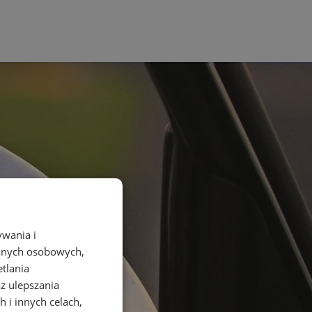
ywania i
danych osobowych,
etlania
az ulepszania
 i innych celach,