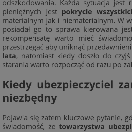
odszkodowania. Każda sytuacja jest
pieniężnych jest
pokrycie wszystk
materialnym jak i niematerialnym. W w
posiadał go to sprawa kierowana jes
Nazwa
Provider
rekompensatę warto mieć świadomość
Nazwa
Nazwa
__Secure-YNID
Domena
Nazwa
przestrzegać aby uniknąć przedawnien
openstat_higd0hq
OAID
_cfuvid
.vimeo.c
_fbp
lata
, natomiast kiedy doszło do czyj
ustat_86zhzqab74l
starania warto rozpocząć od razu po za
openstat_gid
YSC
ustat_fdd84hfvmX
_clck
Kiedy ubezpieczyciel z
ustat_0737X2Xdr554
VISITOR_INFO1_LIV
ADK_EX_11
niezbędny
_clsk
openstat_rufhx0sv
openstat_ex0rxiq
rud
ustat_qcbmX95Xf0
Pojawia się zatem kluczowe pytanie, g
_clsk
ANON_ID
świadomość, że
towarzystwa ubezpi