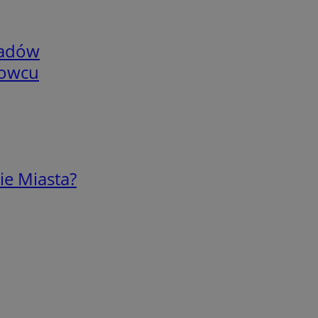
adów
nowcu
ie Miasta?