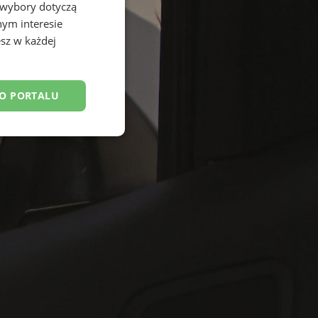
 wybory dotyczą
nym interesie
sz w każdej
DO PORTALU
esklasyfikowane
ane
owanie użytkownika i
j.