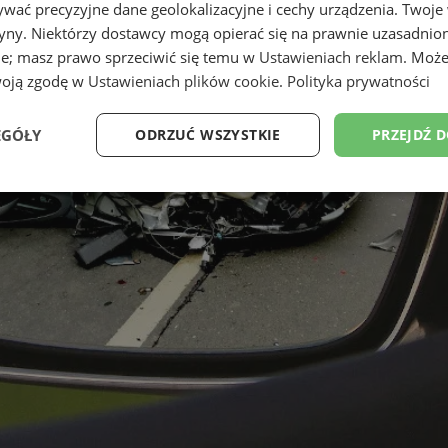
wać precyzyjne dane geolokalizacyjne i cechy urządzenia. Twoje
tryny. Niektórzy dostawcy mogą opierać się na prawnie uzasadnio
ie; masz prawo sprzeciwić się temu w
Ustawieniach reklam
. Może
woją zgodę w
Ustawieniach plików cookie
.
Polityka prywatności
EGÓŁY
ODRZUĆ WSZYSTKIE
PRZEJDŹ 
Wydajność
Targetowanie
Funkcjonalność
Ni
ezbędne
Wydajność
Targetowanie
Funkcjonalność
Niesklasyfikow
ie umożliwiają korzystanie z podstawowych funkcji strony internetowej, takich jak log
Bez niezbędnych plików cookie nie można prawidłowo korzystać ze strony internetowe
Provider
/
Okres
Opis
Domena
przechowywania