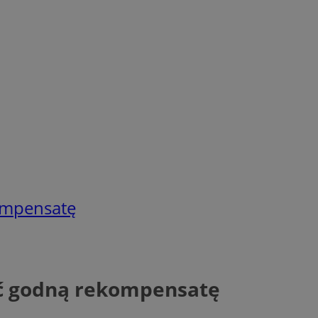
ompensatę
ć godną rekompensatę