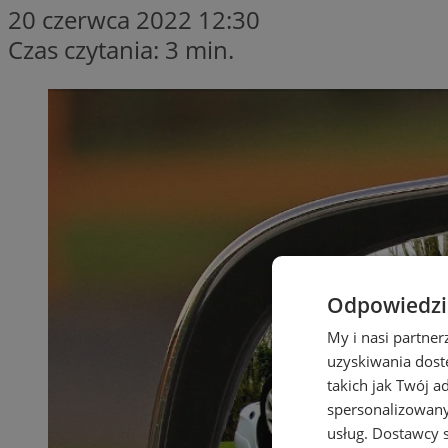
20 czerwca 2022 12:30
Czas czytania: 3 min.
Odpowiedzia
My i nasi partne
uzyskiwania dost
takich jak Twój a
spersonalizowanyc
usług.
Dostawcy s