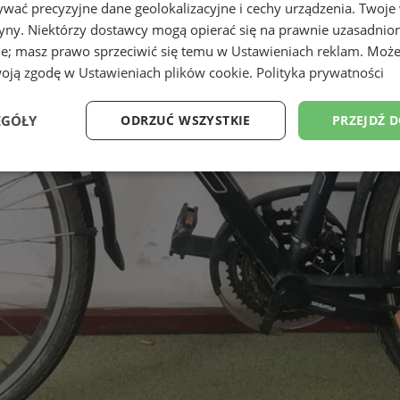
wać precyzyjne dane geolokalizacyjne i cechy urządzenia. Twoje
tryny. Niektórzy dostawcy mogą opierać się na prawnie uzasadnio
ie; masz prawo sprzeciwić się temu w
Ustawieniach reklam
. Może
woją zgodę w
Ustawieniach plików cookie
.
Polityka prywatności
EGÓŁY
ODRZUĆ WSZYSTKIE
PRZEJDŹ 
Wydajność
Targetowanie
Funkcjonalność
Ni
ezbędne
Wydajność
Targetowanie
Funkcjonalność
Niesklasyfikow
ie umożliwiają korzystanie z podstawowych funkcji strony internetowej, takich jak log
Bez niezbędnych plików cookie nie można prawidłowo korzystać ze strony internetowe
Provider
/
Okres
Opis
Domena
przechowywania