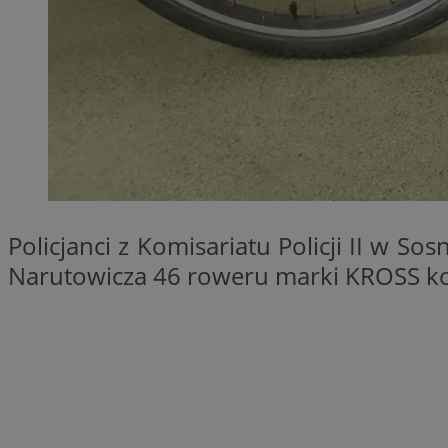
SessID
QeSessID
MvSessID
euds
VISITOR_PRIVACY_
Policjanci z Komisariatu Policji II w 
Narutowicza 46 roweru marki KROSS ko
CookieScriptConse
__cf_bm
__cf_bm