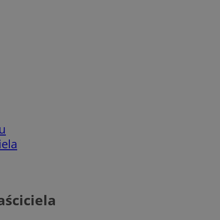
u
iela
ściciela