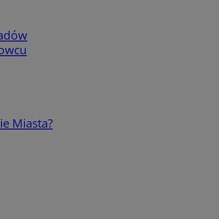
adów
nowcu
ie Miasta?