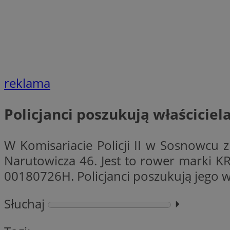
Nazwa
Provider
Nazwa
Nazwa
__Secure-YNID
Domena
Nazwa
reklama
openstat_higd0hq
OAID
_cfuvid
.vimeo.c
_fbp
ustat_86zhzqab74l
Policjanci poszukują właścicie
openstat_gid
YSC
ustat_fdd84hfvmX
_clck
ustat_0737X2Xdr554
W Komisariacie Policji II w Sosnowcu 
VISITOR_INFO1_LIV
ADK_EX_11
Narutowicza 46. Jest to rower marki
_clsk
openstat_rufhx0sv
00180726H. Policjanci poszukują jego w
openstat_ex0rxiq
rud
ustat_qcbmX95Xf0
Słuchaj
⏵︎
_clsk
ANON_ID