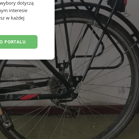
 wybory dotyczą
nym interesie
sz w każdej
DO PORTALU
esklasyfikowane
ane
owanie użytkownika i
j.