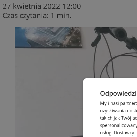
27 kwietnia 2022 12:00
Czas czytania: 1 min.
Odpowiedzia
My i nasi partne
uzyskiwania dost
takich jak Twój a
spersonalizowanyc
usług.
Dostawcy s