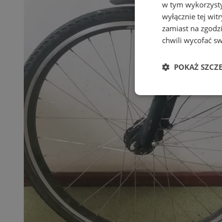
w tym wykorzysty
wyłącznie tej wi
zamiast na zgodz
chwili wycofać s
POKAŻ SZCZ
Niezbędne
Ni
Niezbędne pliki cook
zarządzanie kontem. 
Nazwa