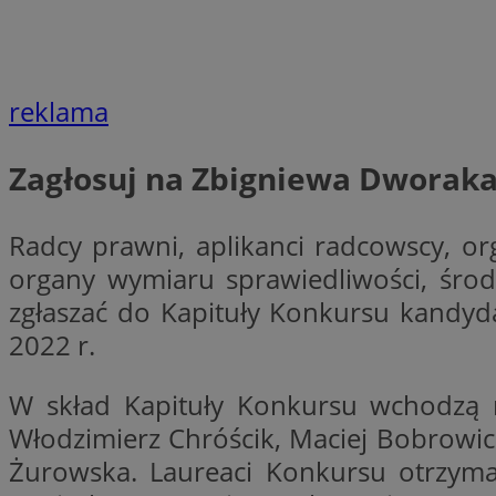
reklama
Nazwa
Provider
Nazwa
Nazwa
__Secure-YNID
Domena
Nazwa
Zagłosuj na Zbigniewa Dworak
openstat_higd0hq
OAID
_cfuvid
.vimeo.c
_fbp
ustat_86zhzqab74l
Radcy prawni, aplikanci radcowscy, org
openstat_gid
YSC
ustat_fdd84hfvmX
organy wymiaru sprawiedliwości, śro
_clck
ustat_0737X2Xdr554
zgłaszać do Kapituły Konkursu kandyd
VISITOR_INFO1_LIV
ADK_EX_11
2022 r.
_clsk
openstat_rufhx0sv
W skład Kapituły Konkursu wchodzą 
openstat_ex0rxiq
rud
Włodzimierz Chróścik, Maciej Bobrowicz,
ustat_qcbmX95Xf0
_clsk
ANON_ID
Żurowska. Laureaci Konkursu otrzyma