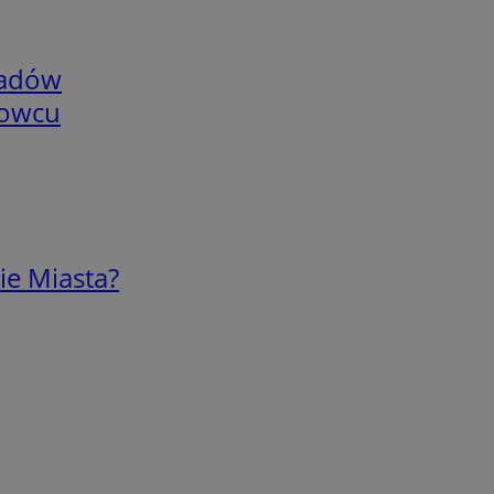
adów
nowcu
ie Miasta?