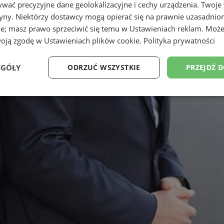
wać precyzyjne dane geolokalizacyjne i cechy urządzenia. Twoje
tryny. Niektórzy dostawcy mogą opierać się na prawnie uzasadnio
ie; masz prawo sprzeciwić się temu w
Ustawieniach reklam
. Może
woją zgodę w
Ustawieniach plików cookie
.
Polityka prywatności
EGÓŁY
ODRZUĆ WSZYSTKIE
PRZEJDŹ 
Wydajność
Targetowanie
Funkcjonalność
Ni
ezbędne
Wydajność
Targetowanie
Funkcjonalność
Niesklasyfikow
ie umożliwiają korzystanie z podstawowych funkcji strony internetowej, takich jak log
Bez niezbędnych plików cookie nie można prawidłowo korzystać ze strony internetowe
Provider
/
Okres
Opis
Domena
przechowywania