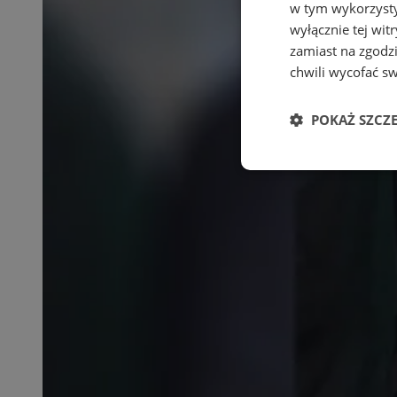
w tym wykorzysty
wyłącznie tej wi
zamiast na zgodz
chwili wycofać s
POKAŻ SZCZ
Niezbędne
Ni
Niezbędne pliki cook
zarządzanie kontem. 
Nazwa