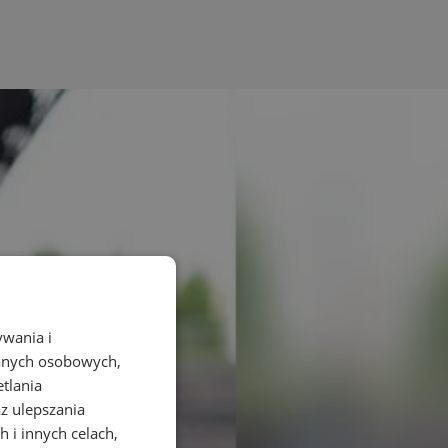
ywania i
danych osobowych,
etlania
az ulepszania
 i innych celach,