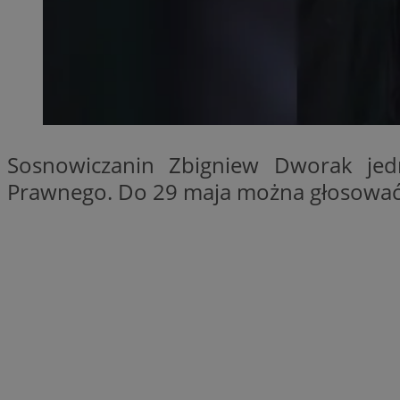
SessID
QeSessID
MvSessID
euds
VISITOR_PRIVACY_
Sosnowiczanin Zbigniew Dworak jed
Prawnego. Do 29 maja można głosować 
CookieScriptConse
__cf_bm
__cf_bm