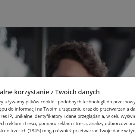
lne korzystanie z Twoich danych
rzy używamy plików cookie i podobnych technologii do przechow
ępu do informacji na Twoim urządzeniu oraz do przetwarzania 
dres IP, unikalne identyfikatory i dane przeglądania, w celu wyświ
h reklam i treści, pomiaru reklam i treści, analizy odbiorców or
tron trzecich (1845)
mogą również przetwarzać Twoje dane w tych