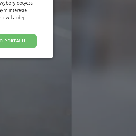
 wybory dotyczą
nym interesie
sz w każdej
DO PORTALU
esklasyfikowane
ane
owanie użytkownika i
j.