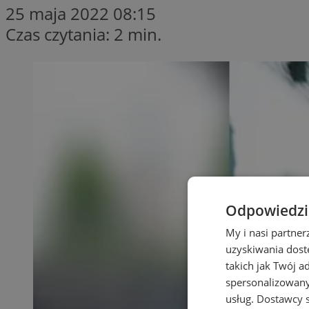
25 maja 2022 08:15
Czas czytania: 2 min.
Odpowiedzia
My i nasi partne
uzyskiwania dost
takich jak Twój a
spersonalizowanyc
usług.
Dostawcy s