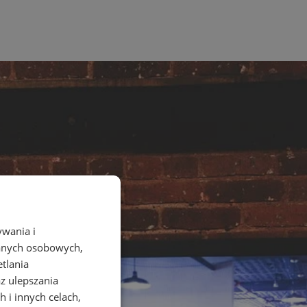
ywania i
danych osobowych,
etlania
az ulepszania
 i innych celach,