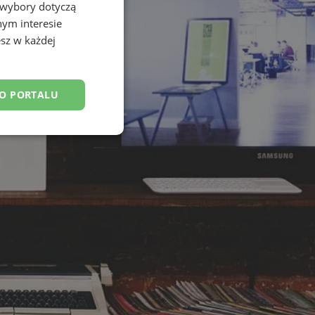
 wybory dotyczą
nym interesie
sz w każdej
DO PORTALU
esklasyfikowane
ane
owanie użytkownika i
j.