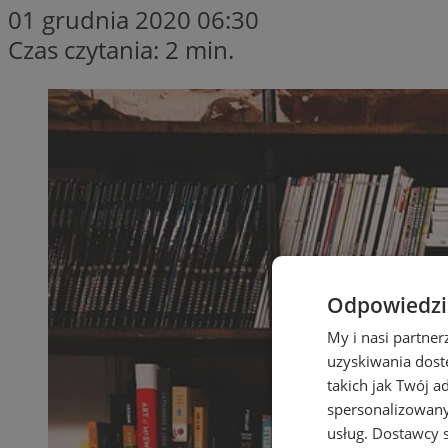
01 grudnia 2020 06:30
Czas czytania: 2 min.
Odpowiedzia
My i nasi partne
uzyskiwania dost
takich jak Twój a
spersonalizowanyc
usług.
Dostawcy s