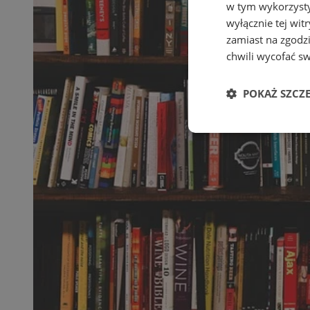
w tym wykorzysty
wyłącznie tej wi
zamiast na zgodz
chwili wycofać s
POKAŻ SZCZ
Niezbędne
Ni
Niezbędne pliki cook
zarządzanie kontem. 
Nazwa