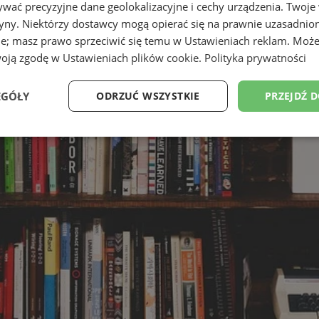
wać precyzyjne dane geolokalizacyjne i cechy urządzenia. Twoje
tryny. Niektórzy dostawcy mogą opierać się na prawnie uzasadnio
ie; masz prawo sprzeciwić się temu w
Ustawieniach reklam
. Może
woją zgodę w
Ustawieniach plików cookie
.
Polityka prywatności
EGÓŁY
ODRZUĆ WSZYSTKIE
PRZEJDŹ 
Wydajność
Targetowanie
Funkcjonalność
Ni
ezbędne
Wydajność
Targetowanie
Funkcjonalność
Niesklasyfikow
ie umożliwiają korzystanie z podstawowych funkcji strony internetowej, takich jak log
Bez niezbędnych plików cookie nie można prawidłowo korzystać ze strony internetowe
Provider
/
Okres
Opis
Domena
przechowywania