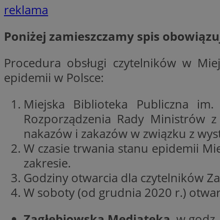
reklama
Poniżej zamieszczamy spis obowiązu
Nazwa
Provider
Procedura obsługi czytelników w Miej
Nazwa
Nazwa
__Secure-YNID
Domena
Nazwa
epidemii w Polsce:
openstat_higd0hq
OAID
_cfuvid
.vimeo.c
_fbp
ustat_86zhzqab74l
Miejska Biblioteka Publiczna im
openstat_gid
Rozporządzenia Rady Ministrów z 
YSC
ustat_fdd84hfvmX
_clck
nakazów i zakazów w związku z wys
ustat_0737X2Xdr554
VISITOR_INFO1_LIV
W czasie trwania stanu epidemii Mi
ADK_EX_11
zakresie.
_clsk
openstat_rufhx0sv
Godziny otwarcia dla czytelników Zag
openstat_ex0rxiq
rud
W soboty (od grudnia 2020 r.) otwar
ustat_qcbmX95Xf0
_clsk
ANON_ID
Zagłębiowska Mediateka
, w godz.