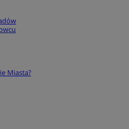
adów
nowcu
ie Miasta?