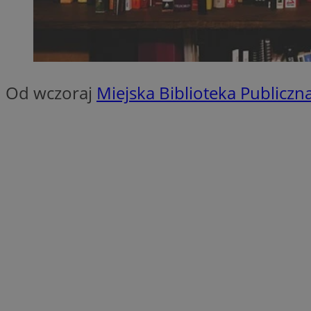
SessID
QeSessID
MvSessID
euds
Od wczoraj
Miejska Biblioteka Publiczn
VISITOR_PRIVACY_
CookieScriptConse
__cf_bm
__cf_bm