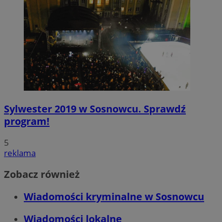
Sylwester 2019 w Sosnowcu. Sprawdź
program!
5
reklama
Zobacz również
Wiadomości kryminalne w Sosnowcu
Wiadomości lokalne