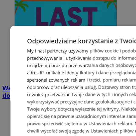
Odpowiedzialne korzystanie z Twoi
My i nasi partnerzy używamy plików cookie i podob
przechowywania i uzyskiwania dostępu do informac
urządzeniu oraz do przetwarzania danych osobowych
adres IP, unikalne identyfikatory i dane przeglądani
spersonalizowanych reklam i treści, pomiaru reklam i
Wakacyjny wypoczynek nad Bałtykiem w
odbiorców oraz ulepszania usług.
Dostawcy stron tr
również przetwarzać Twoje dane w tych i innych cel
domkach Szmaragdowe Morze
wykorzystywać precyzyjne dane geolokalizacyjne i c
Twoje wybory dotyczą wyłącznie tej witryny. Niekt
opierać się na prawnie uzasadnionym interesie zami
prawo sprzeciwić się temu w
Ustawieniach reklam
.
chwili wycofać swoją zgodę w
Ustawieniach plików 