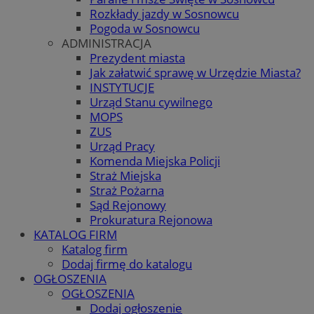
Rozkłady jazdy w Sosnowcu
Pogoda w Sosnowcu
ADMINISTRACJA
Prezydent miasta
Jak załatwić sprawę w Urzędzie Miasta?
INSTYTUCJE
Urząd Stanu cywilnego
MOPS
ZUS
Urząd Pracy
Komenda Miejska Policji
Straż Miejska
Straż Pożarna
Sąd Rejonowy
Prokuratura Rejonowa
KATALOG FIRM
Katalog firm
Dodaj firmę do katalogu
OGŁOSZENIA
OGŁOSZENIA
Dodaj ogłoszenie