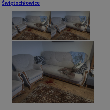
Świętochłowice
CookieScriptConsent
4 tygodnie 2 d
CookieScript
sosnowiecki.pl