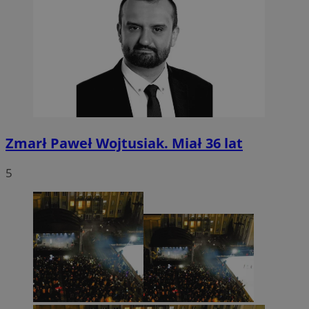
Zmarł Paweł Wojtusiak. Miał 36 lat
5