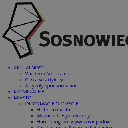
AKTUALNOŚCI
Wiadomości lokalne
Ciekawe artykuły
Artykuły sponsorowane
KRYMINALNE
MIASTO
INFORMACJE O MIEŚCIE
Historia miasta
Ważne adresy i telefony
Harmonogram wywozu odpadów
Parafie i msze Święte w Sosnowcu