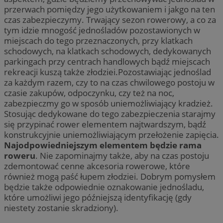
przerwach pomiędzy jego użytkowaniem i jakgo na ten
czas zabezpieczymy. Trwający sezon rowerowy, a co za
tym idzie mnogość jednośladów pozostawionych w
miejscach do tego przeznaczonych, przy klatkach
schodowych, na klatkach schodowych, dedykowanych
parkingach przy centrach handlowych bądź miejscach
rekreacji kuszą także złodziei.Pozostawiając jednoślad
za każdym razem, czy to na czas chwilowego postoju w
czasie zakupów, odpoczynku, czy też na noc,
zabezpieczmy go w sposób uniemożliwiający kradzież.
Stosując dedykowane do tego zabezpieczenia starajmy
się przypinać rower elementem najtwardszym, bądź
konstrukcyjnie uniemożliwiającym przełożenie zapięcia.
Najodpowiedniejszym elementem będzie rama
roweru
. Nie zapominajmy także, aby na czas postoju
zdemontować cenne akcesoria rowerowe, które
również mogą paść łupem złodziei. Dobrym pomysłem
będzie także odpowiednie oznakowanie jednośladu,
które umożliwi jego późniejszą identyfikację (gdy
niestety zostanie skradziony).