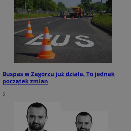
Buspas w Zagórzu już działa. To jednak
początek zmian
5