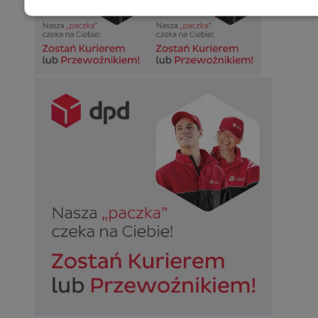
Niezbędne
Wydajność
Targetowani
Niesklasyfikowane
Niezbędne
Wydajność
Targetowanie
Funkcjonalno
Niezbędne pliki cookie umożliwiają korzystanie z podstawowych fun
takich jak logowanie użytkownika i zarządzanie kontem. Bez niezb
można prawidłowo korzystać ze strony internetowej.
Provider
/
Okres
Nazwa
Domena
przechowywan
SessID
sosnowiecki.pl
1 rok
QeSessID
sosnowiecki.pl
1 rok