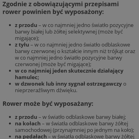
Zgodnie z obowiązującymi przepisami
rower powinien być wyposażony:
z przodu
– w co najmniej jedno światło pozycyjne
barwy białej lub żółtej selektywnej (może być
migające);
z tyłu
– w co najmniej jedno światło odblaskowe
barwy czerwonej o kształcie innym niż trójkąt oraz
w co najmniej jedno światło pozycyjne barwy
czerwonej (może być migające);
w co najmniej jeden skutecznie działający
hamulec;
w dzwonek lub inny sygnał ostrzegawczy
o
nieprzeraźliwym dźwięku.
Rower może być wyposażany:
z przodu
– w światło odblaskowe barwy białej;
na kołach
– w światła odblaskowe barwy żółtej
samochodowej (przynajmniej po jednym na koło);
na pedałach
– w światła odblaskowe barwy żółtej