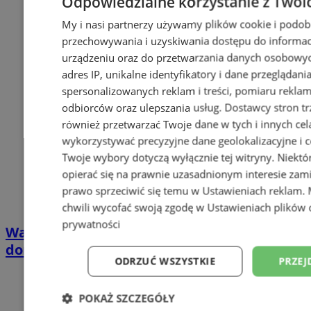
Odpowiedzialne korzystanie z Twoi
My i nasi partnerzy używamy plików cookie i podob
przechowywania i uzyskiwania dostępu do informac
urządzeniu oraz do przetwarzania danych osobowych
adres IP, unikalne identyfikatory i dane przeglądani
spersonalizowanych reklam i treści, pomiaru reklam i
odbiorców oraz ulepszania usług.
Dostawcy stron tr
również przetwarzać Twoje dane w tych i innych cel
wykorzystywać precyzyjne dane geolokalizacyjne i c
Twoje wybory dotyczą wyłącznie tej witryny. Niekt
opierać się na prawnie uzasadnionym interesie zami
prawo sprzeciwić się temu w
Ustawieniach reklam
.
chwili wycofać swoją zgodę w
Ustawieniach plików 
prywatności
Wakacyjny wypoczynek nad Bałtykiem w
domkach Szmaragdowe Morze
ODRZUĆ WSZYSTKIE
PRZEJ
POKAŻ SZCZEGÓŁY