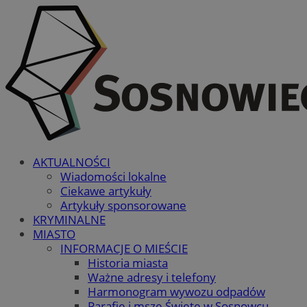
AKTUALNOŚCI
Wiadomości lokalne
Ciekawe artykuły
Artykuły sponsorowane
KRYMINALNE
MIASTO
INFORMACJE O MIEŚCIE
Historia miasta
Ważne adresy i telefony
Harmonogram wywozu odpadów
Parafie i msze Święte w Sosnowcu