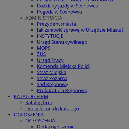
Rozkłady jazdy w Sosnowcu
Pogoda w Sosnowcu
ADMINISTRACJA
Prezydent miasta
Jak załatwić sprawę w Urzędzie Miasta?
INSTYTUCJE
Urząd Stanu cywilnego
MOPS
ZUS
Urząd Pracy
Komenda Miejska Policji
Straż Miejska
Straż Pożarna
Sąd Rejonowy
Prokuratura Rejonowa
KATALOG FIRM
Katalog firm
Dodaj firmę do katalogu
OGŁOSZENIA
OGŁOSZENIA
Dodaj ogłoszenie