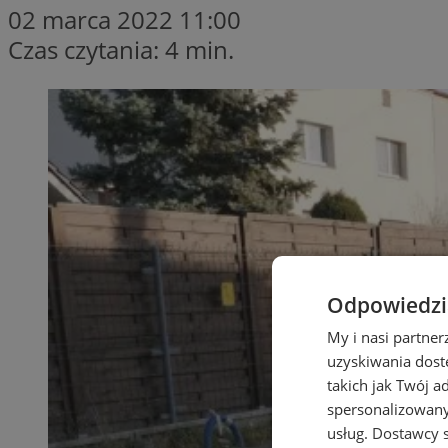
02 marca 2022 11:00
Czas czytania: 4 min.
Odpowiedzia
My i nasi partne
uzyskiwania dost
takich jak Twój a
spersonalizowanyc
usług.
Dostawcy s