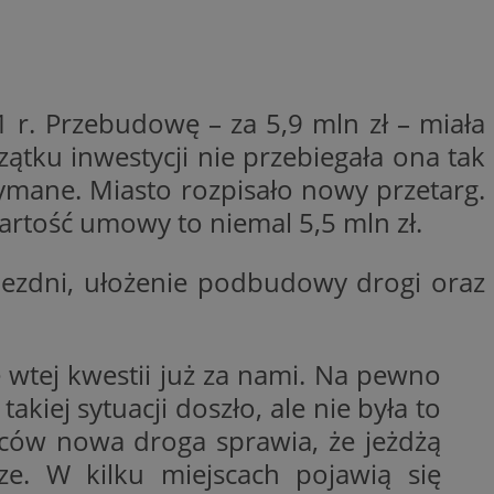
ej, ponieważ
rtów na temat
ej.
ywania
Opis
 r. Przebudowę – za 5,9 mln zł – miała
godnie
zątku inwestycji nie przebiegała ona tak
sji w celu
penX dla
rzymane. Miasto rozpisało nowy przetarg.
spójności sesji i
e określone
 serii produktów
a skuteczności, a
sie rzeczywistym od
Wartość umowy to niemal 5,5 mln zł.
 cookie
enia w różnych
ube w celu śledzenia
jezdni, ułożenie podbudowy drogi oraz
akcji
rnetowej w celu
be, aby śledzić
onalności strony
w z YouTube
e
eślić, czy
 starej wersji
aniem Microsoft
łe wtej kwestii już za nami. Na pewno
wywania informacji o
stron w jedną sesję
iej sytuacji doszło, ale nie była to
alnych
izowanych usług.
wców nowa droga sprawia, że jeżdżą
aniem Microsoft
wisie, np. Jakie
wywania informacji o
e dane służą do
ze. W kilku miejscach pojawią się
stron w jedną sesję
a i profili
w celu marketingu