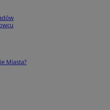
adów
nowcu
ie Miasta?