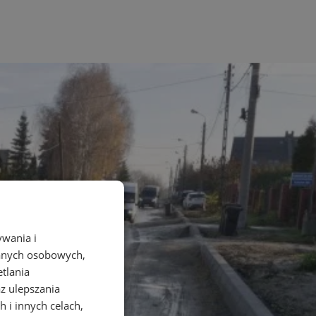
ywania i
danych osobowych,
etlania
az ulepszania
 i innych celach,