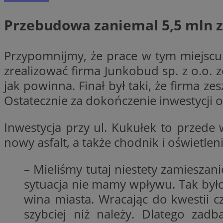
Przebudowa zaniemal 5,5 mln z
Nazwa
Przypomnijmy, że prace w tym miejscu 
Provider
Nazwa
Nazwa
__Secure-YNID
Domena
zrealizować firma Junkobud sp. z o.o. z
Nazwa
openstat_higd0hq
OAID
_cfuvid
.vimeo.c
jak powinna. Finał był taki, że firma z
_fbp
ustat_86zhzqab74l
Ostatecznie za dokończenie inwestycji o
openstat_gid
YSC
ustat_fdd84hfvmX
Inwestycja przy ul. Kukułek to przed
_clck
ustat_0737X2Xdr554
nowy asfalt, a także chodnik i oświetleni
VISITOR_INFO1_LIV
ADK_EX_11
_clsk
openstat_rufhx0sv
– Mieliśmy tutaj niestety zamieszani
openstat_ex0rxiq
sytuacja nie mamy wpływu. Tak było 
rud
ustat_qcbmX95Xf0
wina miasta. Wracając do kwestii 
_clsk
ANON_ID
szybciej niż należy. Dlatego zad