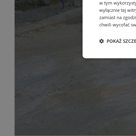
w tym wykorzysty
wyłącznie tej wi
zamiast na zgodz
chwili wycofać s
POKAŻ SZCZ
Niezbędne
Ni
Niezbędne pliki cook
zarządzanie kontem. 
Nazwa