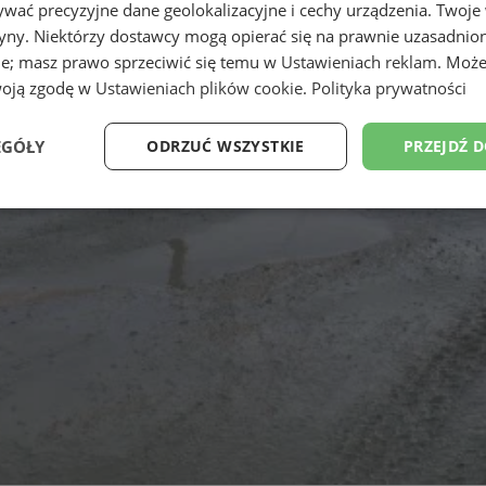
wać precyzyjne dane geolokalizacyjne i cechy urządzenia. Twoje
tryny. Niektórzy dostawcy mogą opierać się na prawnie uzasadnio
ie; masz prawo sprzeciwić się temu w
Ustawieniach reklam
. Może
woją zgodę w
Ustawieniach plików cookie
.
Polityka prywatności
EGÓŁY
ODRZUĆ WSZYSTKIE
PRZEJDŹ 
Wydajność
Targetowanie
Funkcjonalność
Ni
ezbędne
Wydajność
Targetowanie
Funkcjonalność
Niesklasyfikow
ie umożliwiają korzystanie z podstawowych funkcji strony internetowej, takich jak log
Bez niezbędnych plików cookie nie można prawidłowo korzystać ze strony internetowe
Provider
/
Okres
Opis
Domena
przechowywania