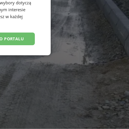
 wybory dotyczą
nym interesie
sz w każdej
DO PORTALU
esklasyfikowane
ane
owanie użytkownika i
j.