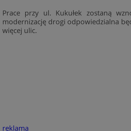
SessID
Prace przy ul. Kukułek zostaną wz
QeSessID
modernizację drogi odpowiedzialna będz
MvSessID
więcej ulic.
euds
VISITOR_PRIVACY_
CookieScriptConse
__cf_bm
reklama
__cf_bm