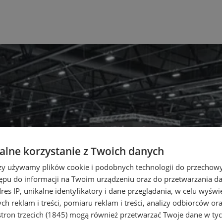
lne korzystanie z Twoich danych
rzy używamy plików cookie i podobnych technologii do przechow
ępu do informacji na Twoim urządzeniu oraz do przetwarzania 
dres IP, unikalne identyfikatory i dane przeglądania, w celu wyświ
h reklam i treści, pomiaru reklam i treści, analizy odbiorców or
tron trzecich (1845)
mogą również przetwarzać Twoje dane w tych