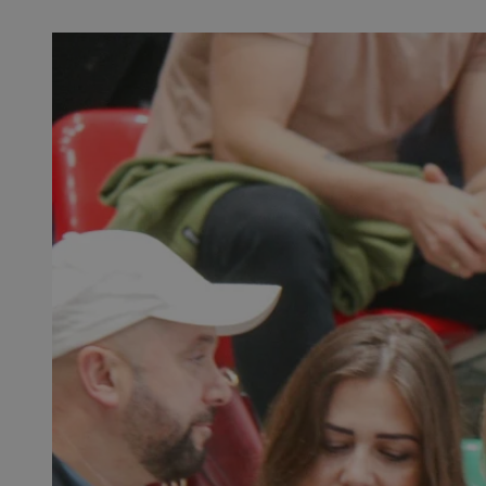
SessID
QeSessID
MvSessID
euds
VISITOR_PRIVACY_
CookieScriptConse
__cf_bm
__cf_bm