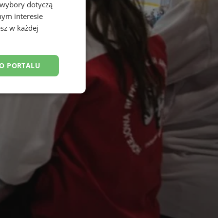
 wybory dotyczą
nym interesie
sz w każdej
DO PORTALU
esklasyfikowane
ane
owanie użytkownika i
j.