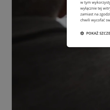
w tym wykorzysty
wyłącznie tej wi
zamiast na zgodz
chwili wycofać s
POKAŻ SZCZ
Niezbędne
Ni
Niezbędne pliki cook
zarządzanie kontem. 
Nazwa