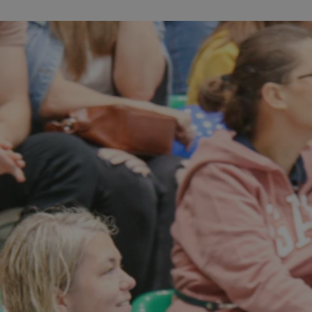
sosnowiecki.pl
1 rok
Ten plik cookie przechowuje identyfi
sosnowiecki.pl
1 rok
Ten plik cookie przechowuje identyfi
sosnowiecki.pl
1 rok
Ten plik cookie przechowuje identyfi
.rfihub.com
Sesja
Ten plik cookie jest używany do p
zgody użytkownika w odniesieniu d
Zazwyczaj rejestruje, czy użytkowni
usługi śledzenia lub reklamy.
METADATA
5 miesięcy 4
Ten plik cookie przechowuje inform
YouTube
tygodnie
użytkownika oraz jego preferencjac
.youtube.com
prywatności podczas korzystania z w
wybory dotyczące polityki prywatno
zgody, zapewniając ich przestrzega
wizytach. Dzięki temu użytkownik 
konfigurować swoich preferencji, c
zgodność z regulacjami ochrony da
nt
4 tygodnie 2 dni
Ten plik cookie jest używany przez 
CookieScript
Google Privacy Policy
Script.com do zapamiętywania prefe
sosnowiecki.pl
zgody użytkownika na pliki cookie. 
aby baner cookie Cookie-Script.com
29 minut 56
Ten plik cookie służy do rozróżniani
Cloudflare
sekund
to korzystne dla strony internetow
Inc.
umożliwia tworzenie ważnych rapo
.temu.com
korzystania z jej witryny internetow
29 minut 54
Ten plik cookie służy do rozróżniani
Cloudflare