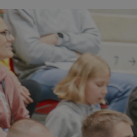
kator sesji.
kator sesji.
kator sesji.
rzechowywania
o usług śledzenia.
k zdecydował się na
acje o zgodzie
h dotyczących
itryny. Rejestruje
ści i ustawień
nie w kolejnych
nie musi ponownie
o zwiększa wygodę i
nych.
usługę Cookie-
rencji dotyczących
Jest to konieczne,
 działał poprawnie.
a ludzi i botów. Jest
ej, ponieważ
rtów na temat
ej.
a ludzi i botów. Jest