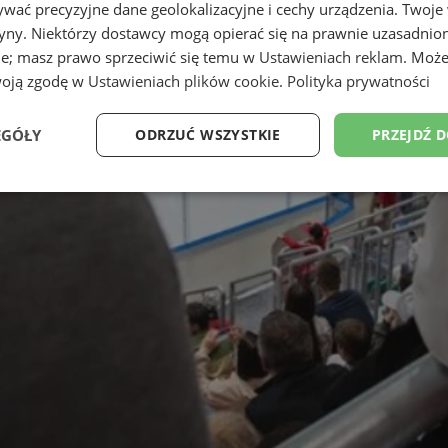
wać precyzyjne dane geolokalizacyjne i cechy urządzenia. Twoje
tryny. Niektórzy dostawcy mogą opierać się na prawnie uzasadnio
ie; masz prawo sprzeciwić się temu w
Ustawieniach reklam
. Może
woją zgodę w
Ustawieniach plików cookie
.
Polityka prywatności
EGÓŁY
ODRZUĆ WSZYSTKIE
PRZEJDŹ 
Wydajność
Targetowanie
Funkcjonalność
Ni
ezbędne
Wydajność
Targetowanie
Funkcjonalność
Niesklasyfikow
ie umożliwiają korzystanie z podstawowych funkcji strony internetowej, takich jak log
Bez niezbędnych plików cookie nie można prawidłowo korzystać ze strony internetowe
Provider
/
Okres
Opis
Domena
przechowywania