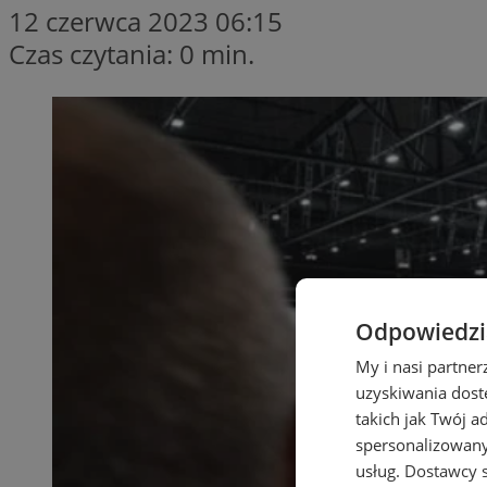
12 czerwca 2023 06:15
Czas czytania: 0 min.
Odpowiedzia
My i nasi partne
uzyskiwania dost
takich jak Twój a
spersonalizowanyc
usług.
Dostawcy s