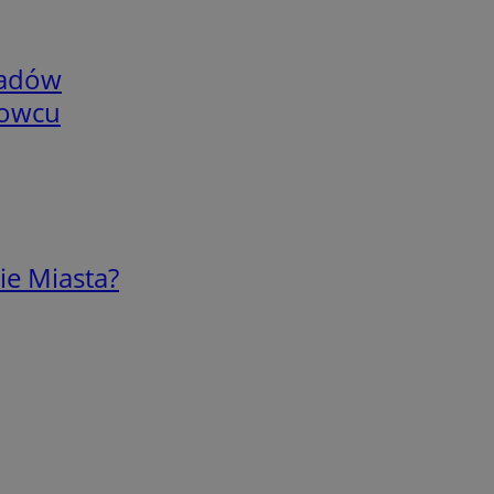
adów
nowcu
ie Miasta?