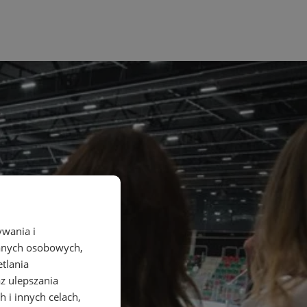
ywania i
danych osobowych,
etlania
az ulepszania
 i innych celach,