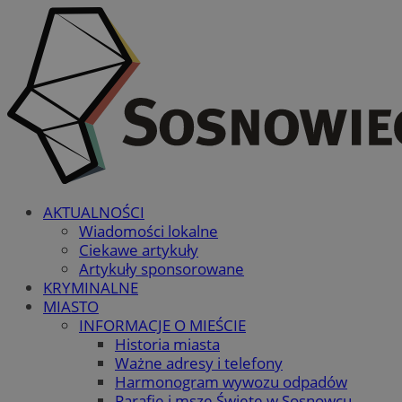
AKTUALNOŚCI
Wiadomości lokalne
Ciekawe artykuły
Artykuły sponsorowane
KRYMINALNE
MIASTO
INFORMACJE O MIEŚCIE
Historia miasta
Ważne adresy i telefony
Harmonogram wywozu odpadów
Parafie i msze Święte w Sosnowcu