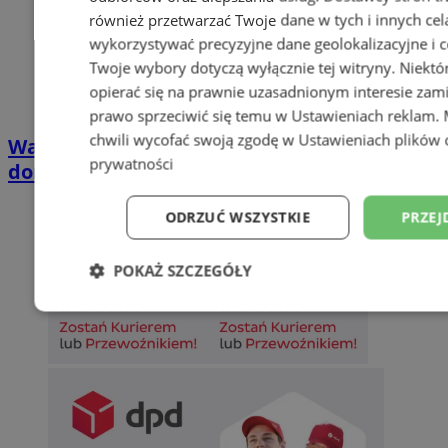
również przetwarzać Twoje dane w tych i innych cel
wykorzystywać precyzyjne dane geolokalizacyjne i c
Twoje wybory dotyczą wyłącznie tej witryny. Niekt
opierać się na prawnie uzasadnionym interesie zami
prawo sprzeciwić się temu w
Ustawieniach reklam
.
chwili wycofać swoją zgodę w
Ustawieniach plików 
Wakacyjny wypoczynek nad Bałtykiem w
prywatności
domkach Szmaragdowe Morze
ODRZUĆ WSZYSTKIE
PRZEJ
POKAŻ SZCZEGÓŁY
Niezbędne
Wydajność
Targetowani
Niesklasyfikowane