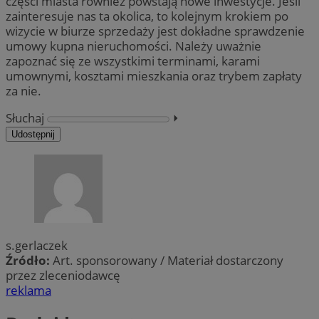
części miasta również powstają nowe inwestycje. Jeśli
zainteresuje nas ta okolica, to kolejnym krokiem po
wizycie w biurze sprzedaży jest dokładne sprawdzenie
umowy kupna nieruchomości. Należy uważnie
zapoznać się ze wszystkimi terminami, karami
umownymi, kosztami mieszkania oraz trybem zapłaty
za nie.
Słuchaj
⏵︎
Udostępnij
s.gerlaczek
Źródło:
Art. sponsorowany / Materiał dostarczony
przez zleceniodawcę
reklama