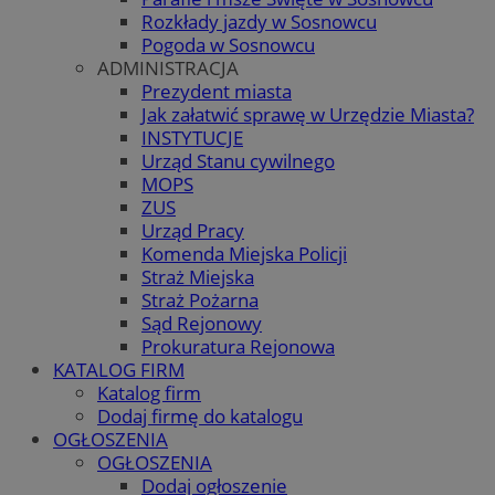
Rozkłady jazdy w Sosnowcu
Pogoda w Sosnowcu
ADMINISTRACJA
Prezydent miasta
Jak załatwić sprawę w Urzędzie Miasta?
INSTYTUCJE
Urząd Stanu cywilnego
MOPS
ZUS
Urząd Pracy
Komenda Miejska Policji
Straż Miejska
Straż Pożarna
Sąd Rejonowy
Prokuratura Rejonowa
KATALOG FIRM
Katalog firm
Dodaj firmę do katalogu
OGŁOSZENIA
OGŁOSZENIA
Dodaj ogłoszenie