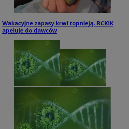
Wakacyjne zapasy krwi topnieją. RCKiK
apeluje do dawców