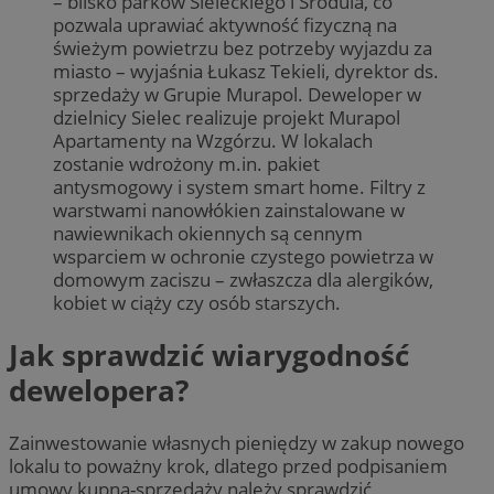
– blisko parków Sieleckiego i Środula, co
pozwala uprawiać aktywność fizyczną na
świeżym powietrzu bez potrzeby wyjazdu za
miasto – wyjaśnia Łukasz Tekieli, dyrektor ds.
sprzedaży w Grupie Murapol. Deweloper w
dzielnicy Sielec realizuje projekt Murapol
Apartamenty na Wzgórzu. W lokalach
zostanie wdrożony m.in. pakiet
antysmogowy i system smart home. Filtry z
warstwami nanowłókien zainstalowane w
nawiewnikach okiennych są cennym
wsparciem w ochronie czystego powietrza w
domowym zaciszu – zwłaszcza dla alergików,
kobiet w ciąży czy osób starszych.
Jak sprawdzić wiarygodność
dewelopera?
Zainwestowanie własnych pieniędzy w zakup nowego
lokalu to poważny krok, dlatego przed podpisaniem
umowy kupna-sprzedaży należy sprawdzić