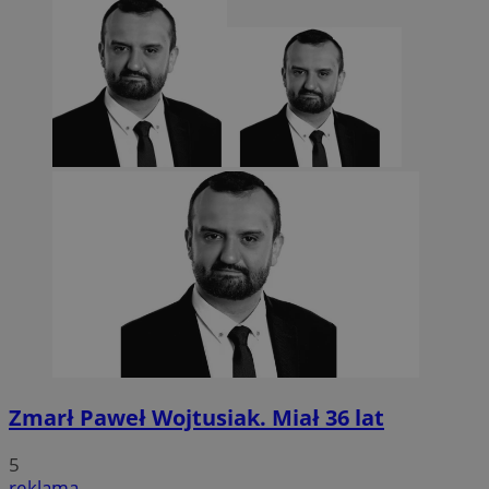
Zmarł Paweł Wojtusiak. Miał 36 lat
5
reklama