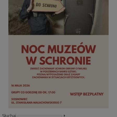
Słuchaj
⏵︎