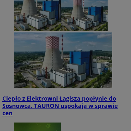
Ciepło z Elektrowni Łagisza popłynie do
Sosnowca. TAURON uspokaja w sprawie
cen