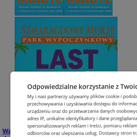
Odpowiedzialne korzystanie z Twoi
My i nasi partnerzy używamy plików cookie i podob
przechowywania i uzyskiwania dostępu do informac
urządzeniu oraz do przetwarzania danych osobowych
adres IP, unikalne identyfikatory i dane przeglądani
spersonalizowanych reklam i treści, pomiaru reklam i
Wakacyjny wypoczynek nad Bałtykiem w
odbiorców oraz ulepszania usług.
Dostawcy stron tr