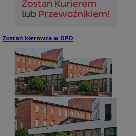
Niezbędne
Wydajność
Targetowanie
Funkcjonalno
Niezbędne pliki cookie umożliwiają korzystanie z podstawowych fun
Zostań kierowcą w DPD
takich jak logowanie użytkownika i zarządzanie kontem. Bez niezb
można prawidłowo korzystać ze strony internetowej.
Provider
/
Okres
Nazwa
Domena
przechowywan
SessID
sosnowiecki.pl
1 rok
QeSessID
sosnowiecki.pl
1 rok
MvSessID
sosnowiecki.pl
1 rok
euds
.rfihub.com
Sesja