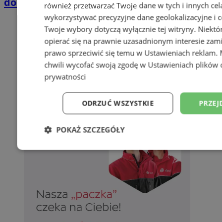
domkach Szmaragdowe Morze
również przetwarzać Twoje dane w tych i innych cel
wykorzystywać precyzyjne dane geolokalizacyjne i c
Twoje wybory dotyczą wyłącznie tej witryny. Niekt
opierać się na prawnie uzasadnionym interesie zami
prawo sprzeciwić się temu w
Ustawieniach reklam
.
chwili wycofać swoją zgodę w
Ustawieniach plików 
prywatności
ODRZUĆ WSZYSTKIE
PRZEJ
POKAŻ SZCZEGÓŁY
Niezbędne
Wydajność
Targetowani
Niesklasyfikowane