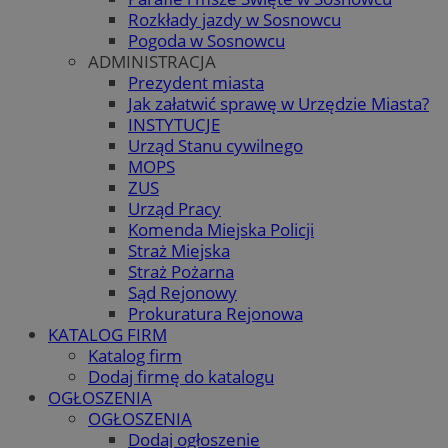
Rozkłady jazdy w Sosnowcu
Pogoda w Sosnowcu
ADMINISTRACJA
Prezydent miasta
Jak załatwić sprawę w Urzędzie Miasta?
INSTYTUCJE
Urząd Stanu cywilnego
MOPS
ZUS
Urząd Pracy
Komenda Miejska Policji
Straż Miejska
Straż Pożarna
Sąd Rejonowy
Prokuratura Rejonowa
KATALOG FIRM
Katalog firm
Dodaj firmę do katalogu
OGŁOSZENIA
OGŁOSZENIA
Dodaj ogłoszenie