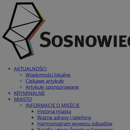
AKTUALNOŚCI
Wiadomości lokalne
Ciekawe artykuły
Artykuły sponsorowane
KRYMINALNE
MIASTO
INFORMACJE O MIEŚCIE
Historia miasta
Ważne adresy i telefony
Harmonogram wywozu odpadów
Parafie i msze Święte w Sosnowcu