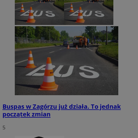
Buspas w Zagórzu już działa. To jednak
początek zmian
5