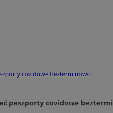
paszporty covidowe bezterminowo
żać paszporty covidowe bezter