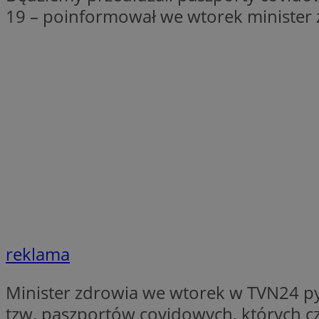
19 – poinformował we wtorek minister 
SessID
QeSessID
MvSessID
euds
VISITOR_PRIVACY_
CookieScriptConse
reklama
__cf_bm
Minister zdrowia we wtorek w TVN24 py
tzw. paszportów covidowych, których c
__cf_bm