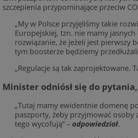
szczepienia przypominające przeciw CO
„My w Polsce przyjęliśmy takie rozwi
Nazwa
Europejskiej, tzn. nie mamy jasnych d
Provider
Nazwa
Nazwa
__Secure-YNID
rozwiązanie, że jeżeli jest pierwsz
Domena
Nazwa
openstat_higd0hq
tym boosterze będziemy przedłużal
OAID
_cfuvid
.vimeo.c
_fbp
ustat_86zhzqab74l
„Regulacje są tak zaprojektowane. T
openstat_gid
YSC
ustat_fdd84hfvmX
_clck
Minister odniósł się do pytania
ustat_0737X2Xdr554
VISITOR_INFO1_LIV
ADK_EX_11
_clsk
openstat_rufhx0sv
„Tutaj mamy ewidentnie domenę polit
openstat_ex0rxiq
rud
paszporty, żeby przyjmować osoby z z
ustat_qcbmX95Xf0
tego wycofują” –
odpowiedział
.
_clsk
ANON_ID