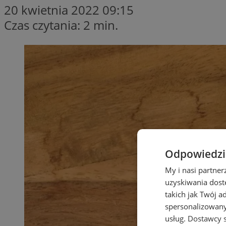
20 kwietnia 2022 09:15
Czas czytania: 2 min.
Odpowiedzia
My i nasi partne
uzyskiwania dost
takich jak Twój a
spersonalizowanyc
usług.
Dostawcy s