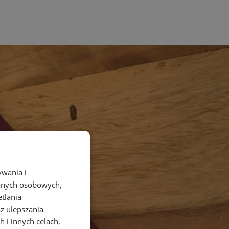
ywania i
danych osobowych,
etlania
az ulepszania
 i innych celach,