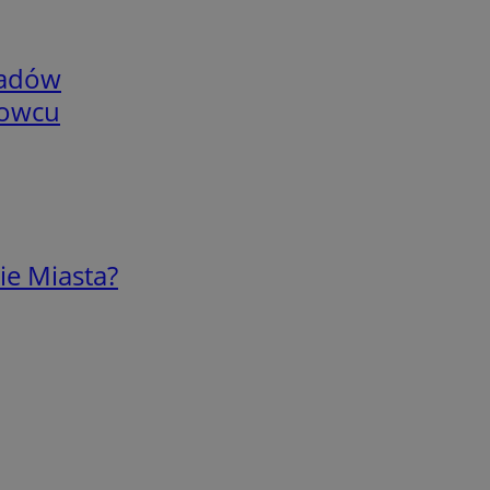
adów
nowcu
ie Miasta?