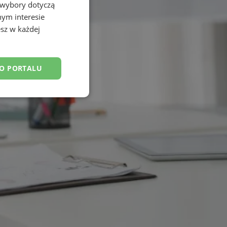
 wybory dotyczą
nym interesie
sz w każdej
DO PORTALU
esklasyfikowane
ane
owanie użytkownika i
j.