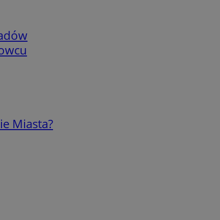
adów
nowcu
ie Miasta?