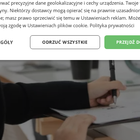
wać precyzyjne dane geolokalizacyjne i cechy urządzenia. Twoje
tryny. Niektórzy dostawcy mogą opierać się na prawnie uzasadnio
ie; masz prawo sprzeciwić się temu w
Ustawieniach reklam
. Może
woją zgodę w
Ustawieniach plików cookie
.
Polityka prywatności
EGÓŁY
ODRZUĆ WSZYSTKIE
PRZEJDŹ 
Wydajność
Targetowanie
Funkcjonalność
Ni
ezbędne
Wydajność
Targetowanie
Funkcjonalność
Niesklasyfikow
ie umożliwiają korzystanie z podstawowych funkcji strony internetowej, takich jak log
Bez niezbędnych plików cookie nie można prawidłowo korzystać ze strony internetowe
Provider
/
Okres
Opis
Domena
przechowywania