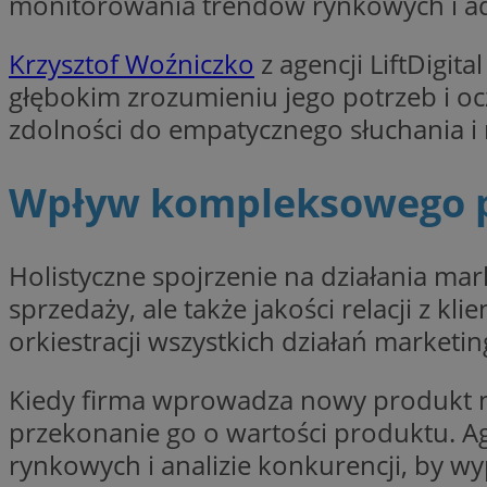
monitorowania trendów rynkowych i adap
Krzysztof Woźniczko
z agencji LiftDigi
głębokim zrozumieniu jego potrzeb i ocz
Nazwa
zdolności do empatycznego słuchania i
Provider
Nazwa
Nazwa
__Secure-YNID
Domena
Nazwa
openstat_higd0hq
OAID
_cfuvid
.vimeo.c
Wpływ kompleksowego po
_fbp
ustat_86zhzqab74l
openstat_gid
YSC
ustat_fdd84hfvmX
Holistyczne spojrzenie na działania mar
_clck
ustat_0737X2Xdr554
sprzedaży, ale także jakości relacji z 
VISITOR_INFO1_LIV
ADK_EX_11
orkiestracji wszystkich działań market
_clsk
openstat_rufhx0sv
openstat_ex0rxiq
Kiedy firma wprowadza nowy produkt na 
rud
ustat_qcbmX95Xf0
przekonanie go o wartości produktu. A
_clsk
ANON_ID
rynkowych i analizie konkurencji, by w