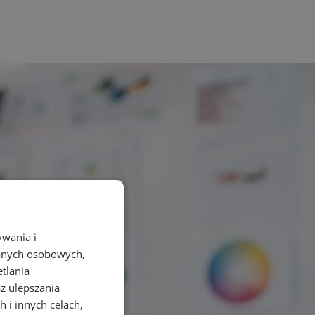
ywania i
danych osobowych,
etlania
az ulepszania
 i innych celach,