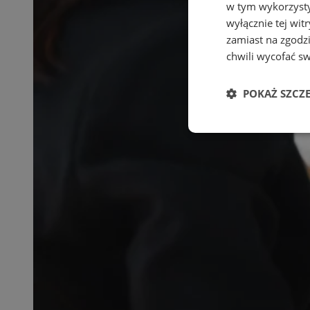
w tym wykorzysty
wyłącznie tej wi
zamiast na zgodz
chwili wycofać s
POKAŻ SZCZ
Niezbędne
Ni
Niezbędne pliki cook
zarządzanie kontem. 
Nazwa