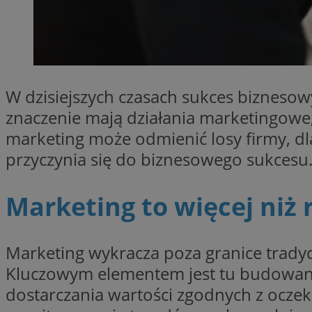
SessID
QeSessID
MvSessID
euds
W dzisiejszych czasach sukces biznesow
znaczenie mają działania marketingowe,
VISITOR_PRIVACY_
marketing może odmienić losy firmy, d
przyczynia się do biznesowego sukcesu
Marketing to więcej niż
CookieScriptConse
Marketing wykracza poza granice tradycyj
__cf_bm
Kluczowym elementem jest tu budowanie
dostarczania wartości zgodnych z ocz
__cf_bm