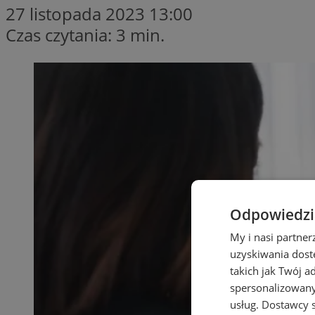
27 listopada 2023 13:00
Czas czytania: 3 min.
Odpowiedzia
My i nasi partne
uzyskiwania dost
takich jak Twój a
spersonalizowanyc
usług.
Dostawcy s