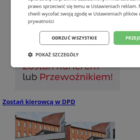
prawo sprzeciwić się temu w
Ustawieniach reklam
.
chwili wycofać swoją zgodę w
Ustawieniach plików 
prywatności
ODRZUĆ WSZYSTKIE
PRZEJ
POKAŻ SZCZEGÓŁY
Niezbędne
Wydajność
Targetowani
Niesklasyfikowane
Zostań kierowcą w DPD
Niezbędne
Wydajność
Targetowanie
Funkcjonalno