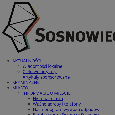
AKTUALNOŚCI
Wiadomości lokalne
Ciekawe artykuły
Artykuły sponsorowane
KRYMINALNE
MIASTO
INFORMACJE O MIEŚCIE
Historia miasta
Ważne adresy i telefony
Harmonogram wywozu odpadów
Parafie i msze Święte w Sosnowcu