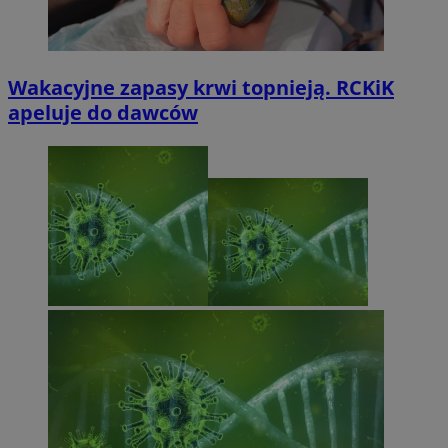
Wakacyjne zapasy krwi topnieją. RCKiK
apeluje do dawców