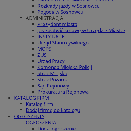
Rozkłady jazdy w Sosnowcu
Pogoda w Sosnowcu
ADMINISTRACJA
Prezydent miasta
Jak załatwić sprawę w Urzędzie Miasta?
INSTYTUCJE
Urząd Stanu cywilnego
MOPS
ZUS
Urząd Pracy
Komenda Miejska Policji
Straż Miejska
Straż Pożarna
Sąd Rejonowy
Prokuratura Rejonowa
KATALOG FIRM
Katalog firm
Dodaj firmę do katalogu
OGŁOSZENIA
OGŁOSZENIA
Dodaj ogłoszenie