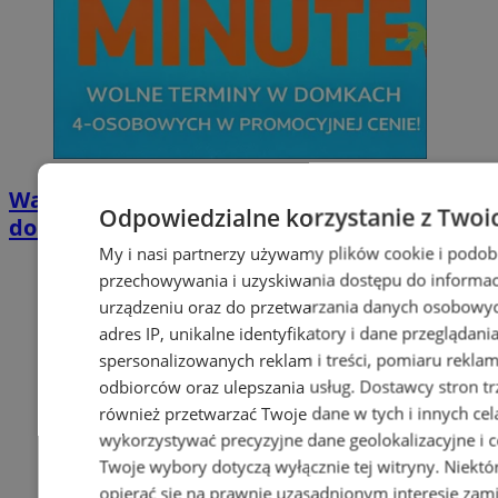
Wakacyjny wypoczynek nad Bałtykiem w
Odpowiedzialne korzystanie z Twoi
domkach Szmaragdowe Morze
My i nasi partnerzy używamy plików cookie i podob
przechowywania i uzyskiwania dostępu do informac
urządzeniu oraz do przetwarzania danych osobowych
adres IP, unikalne identyfikatory i dane przeglądani
spersonalizowanych reklam i treści, pomiaru reklam i
odbiorców oraz ulepszania usług.
Dostawcy stron tr
również przetwarzać Twoje dane w tych i innych cel
wykorzystywać precyzyjne dane geolokalizacyjne i c
Twoje wybory dotyczą wyłącznie tej witryny. Niekt
opierać się na prawnie uzasadnionym interesie zami