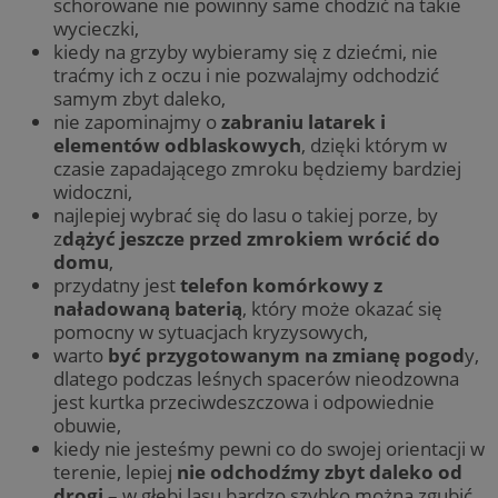
schorowane nie powinny same chodzić na takie
wycieczki,
kiedy na grzyby wybieramy się z dziećmi, nie
traćmy ich z oczu i nie pozwalajmy odchodzić
samym zbyt daleko,
nie zapominajmy o
zabraniu latarek i
elementów odblaskowych
, dzięki którym w
czasie zapadającego zmroku będziemy bardziej
widoczni,
najlepiej wybrać się do lasu o takiej porze, by
z
dążyć jeszcze przed zmrokiem wrócić do
domu
,
przydatny jest
telefon komórkowy z
naładowaną baterią
, który może okazać się
pomocny w sytuacjach kryzysowych,
warto
być przygotowanym na zmianę pogod
y,
dlatego podczas leśnych spacerów nieodzowna
jest kurtka przeciwdeszczowa i odpowiednie
obuwie,
kiedy nie jesteśmy pewni co do swojej orientacji w
terenie, lepiej
nie odchodźmy zbyt daleko od
drogi
– w głębi lasu bardzo szybko można zgubić