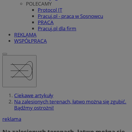
POLECAMY
Protocol IT
Pracuj.pl - praca w Sosnowcu
PRACA
Pracuj.pl dla firm
REKLAMA
WSPÓŁPRACA
Ciekawe artykuły
Na zalesionych terenach, łatwo można się zgubić.
Bądźmy ostrożni!
reklama
Na zalesionych terenach, łatwo można się