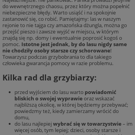
do wewnętrznego chaosu, przez który można popełnić
niebezpieczne błędy. Warto usiąść i na spokojnie
zastanowić się, co robić. Pamiętajmy: las w naszym
rejonie to nie tajga czy amazońska dżungla, można go
przejść pieszo i zawsze wyjść w miejscu, w którym
znajdą się np. domy i ewentualnie poprosić kogoś o
pomoc.
Istotne jest jednak, by do lasu nigdy same
nie chodziły osoby starsze czy schorowane
!
Towarzysz podczas grzybobrania to dla takiego
człowieka gwarancja pomocy w razie problemu.
Kilka rad dla grzybiarzy:
przed wyjściem do lasu warto
powiadomić
bliskich o swojej wyprawie
oraz wskazać
najbliższą okolicę, w której będziemy przebywać;
powiedzmy też, kiedy zamierzamy wrócić do
domu,
do lasu najlepiej
wybrać się w towarzystwie
– im
więcej osób, tym lepiej; dzieci, osoby starsze i