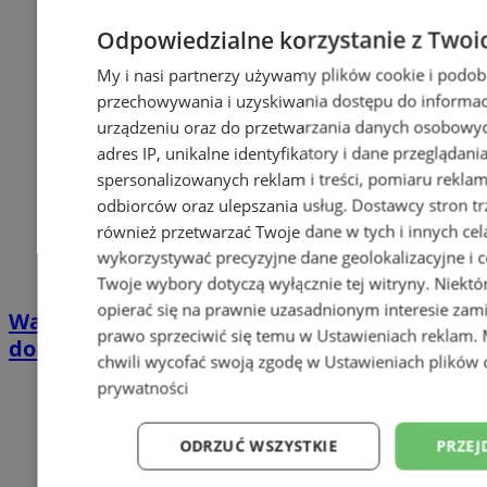
Odpowiedzialne korzystanie z Twoi
My i nasi partnerzy używamy plików cookie i podob
przechowywania i uzyskiwania dostępu do informac
urządzeniu oraz do przetwarzania danych osobowych
adres IP, unikalne identyfikatory i dane przeglądani
spersonalizowanych reklam i treści, pomiaru reklam i
odbiorców oraz ulepszania usług.
Dostawcy stron tr
również przetwarzać Twoje dane w tych i innych cel
wykorzystywać precyzyjne dane geolokalizacyjne i c
Twoje wybory dotyczą wyłącznie tej witryny. Niekt
opierać się na prawnie uzasadnionym interesie zami
Wakacyjny wypoczynek nad Bałtykiem w
prawo sprzeciwić się temu w
Ustawieniach reklam
.
domkach Szmaragdowe Morze
chwili wycofać swoją zgodę w
Ustawieniach plików 
prywatności
ODRZUĆ WSZYSTKIE
PRZEJ