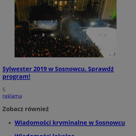
Sylwester 2019 w Sosnowcu. Sprawdź
program!
5
reklama
Zobacz również
Wiadomości kryminalne w Sosnowcu