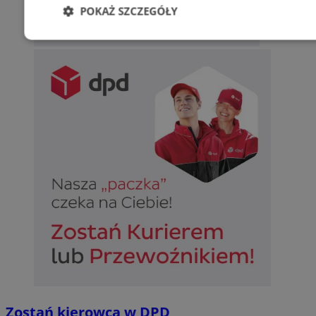
POKAŻ SZCZEGÓŁY
Niezbędne
Wydajność
Targetowani
Niesklasyfikowane
Niezbędne
Wydajność
Targetowanie
Funkcjonalno
Niezbędne pliki cookie umożliwiają korzystanie z podstawowych fun
takich jak logowanie użytkownika i zarządzanie kontem. Bez niezb
można prawidłowo korzystać ze strony internetowej.
Provider
/
Okres
Nazwa
Domena
przechowywan
SessID
sosnowiecki.pl
1 rok
Zostań kierowcą w DPD