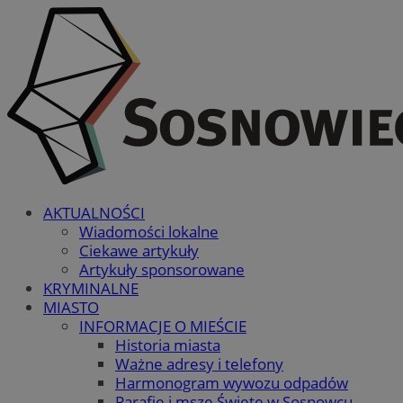
AKTUALNOŚCI
Wiadomości lokalne
Ciekawe artykuły
Artykuły sponsorowane
KRYMINALNE
MIASTO
INFORMACJE O MIEŚCIE
Historia miasta
Ważne adresy i telefony
Harmonogram wywozu odpadów
Parafie i msze Święte w Sosnowcu