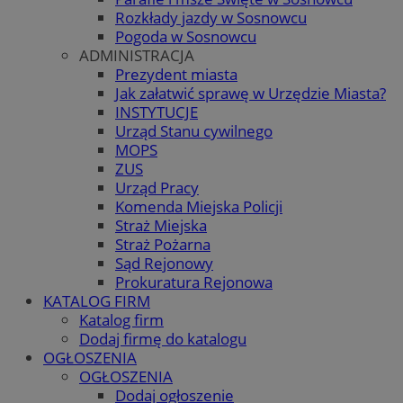
Rozkłady jazdy w Sosnowcu
Pogoda w Sosnowcu
ADMINISTRACJA
Prezydent miasta
Jak załatwić sprawę w Urzędzie Miasta?
INSTYTUCJE
Urząd Stanu cywilnego
MOPS
ZUS
Urząd Pracy
Komenda Miejska Policji
Straż Miejska
Straż Pożarna
Sąd Rejonowy
Prokuratura Rejonowa
KATALOG FIRM
Katalog firm
Dodaj firmę do katalogu
OGŁOSZENIA
OGŁOSZENIA
Dodaj ogłoszenie