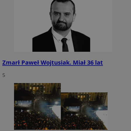
Zmarł Paweł Wojtusiak. Miał 36 lat
5