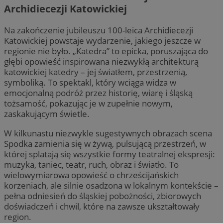
Archidiecezji Katowickiej
Na zakończenie jubileuszu 100-leica Archidiecezji
Katowickiej powstaje wydarzenie, jakiego jeszcze w
regionie nie było. „Katedra” to epicka, poruszająca do
głębi opowieść inspirowana niezwykłą architekturą
katowickiej katedry – jej światłem, przestrzenią,
symboliką. To spektakl, który wciąga widza w
emocjonalną podróż przez historię, wiarę i śląską
tożsamość, pokazując je w zupełnie nowym,
zaskakującym świetle.
W kilkunastu niezwykle sugestywnych obrazach scena
Spodka zamienia się w żywą, pulsującą przestrzeń, w
której splatają się wszystkie formy teatralnej ekspresji:
muzyka, taniec, teatr, ruch, obraz i światło. To
wielowymiarowa opowieść o chrześcijańskich
korzeniach, ale silnie osadzona w lokalnym kontekście –
pełna odniesień do śląskiej pobożności, zbiorowych
doświadczeń i chwil, które na zawsze ukształtowały
region.