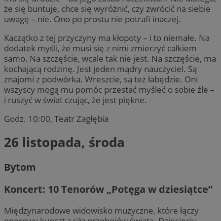
że się buntuje, chce się wyróżnić, czy zwrócić na siebie
uwagę – nie. Ono po prostu nie potrafi inaczej.
Kaczątko z tej przyczyny ma kłopoty – i to niemałe. Na
dodatek myśli, że musi się z nimi zmierzyć całkiem
samo. Na szczęście, wcale tak nie jest. Na szczęście, ma
kochającą rodzinę. Jest jeden mądry nauczyciel. Są
znajomi z podwórka. Wreszcie, są też łabędzie. Oni
wszyscy mogą mu pomóc przestać myśleć o sobie źle –
i ruszyć w świat czując, że jest piękne.
Godz. 10:00, Teatr Zagłębia
26 listopada, środa
Bytom
Koncert: 10 Tenorów „Potęga w dziesiątce”
Międzynarodowe widowisko muzyczne, które łączy
operowy kunszt z siłą przebojów świata. Dziesięciu