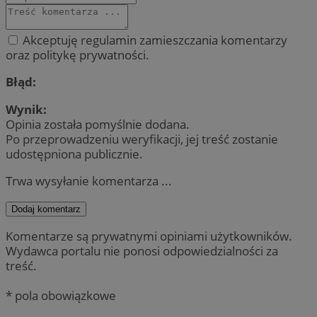
QeSessID
sosnowiecki.pl
1 rok
Akceptuję regulamin zamieszczania komentarzy
oraz politykę prywatności.
MvSessID
sosnowiecki.pl
1 rok
Błąd:
Wynik:
euds
.rfihub.com
Sesja
Opinia została pomyślnie dodana.
Po przeprowadzeniu weryfikacji, jej treść zostanie
udostępniona publicznie.
Trwa wysyłanie komentarza ...
Dodaj komentarz
VISITOR_PRIVACY_METADATA
5 miesięcy 4
YouTube
Komentarze są prywatnymi opiniami użytkowników.
Googl
tygodnie
.youtube.com
Wydawca portalu nie ponosi odpowiedzialności za
treść.
* pola obowiązkowe