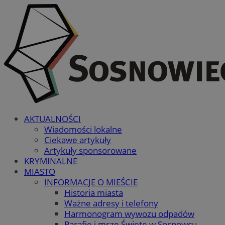
AKTUALNOŚCI
Wiadomości lokalne
Ciekawe artykuły
Artykuły sponsorowane
KRYMINALNE
MIASTO
INFORMACJE O MIEŚCIE
Historia miasta
Ważne adresy i telefony
Harmonogram wywozu odpadów
Parafie i msze Święte w Sosnowcu