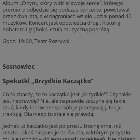
Album „O tym, który widział swoje serce”, którego
premiera odbędzie się podczas koncertu, powstawał
przez dwa lata, a w nagraniach wzięło udział ponad 40
muzyków. Koncert jest opowieścią drogi, historią
bohatera i głęboką, czułą muzyczną podróżą.
Godz. 19:00, Teatr Rozrywki
Sosnowiec
Spekatkl „Brzydkie Kaczątko”
Co to znaczy, że to kaczątko jest „brzydkie”? Czy takie
jest naprawdę? Nie, ale naprawdę zaczyna się takie
czuć, kiedy inni w ten sposób je przezywają, tak je
traktują. Dla niego to staje się prawdą.
Jednak to kaczątko jest po prostu trochę inne, niż
reszta. Jakoś nie pasuje do świata, w którym przyszło
mu się urodzić – do jego zasad i oczekiwań. Nie dlatego,