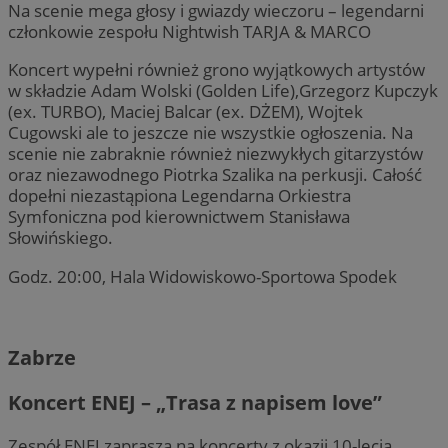
Na scenie mega głosy i gwiazdy wieczoru – legendarni
członkowie zespołu Nightwish TARJA & MARCO
Koncert wypełni również grono wyjątkowych artystów
w składzie Adam Wolski (Golden Life),Grzegorz Kupczyk
(ex. TURBO), Maciej Balcar (ex. DŻEM), Wojtek
Cugowski ale to jeszcze nie wszystkie ogłoszenia. Na
scenie nie zabraknie również niezwykłych gitarzystów
oraz niezawodnego Piotrka Szalika na perkusji. Całość
dopełni niezastąpiona Legendarna Orkiestra
Symfoniczna pod kierownictwem Stanisława
Słowińskiego.
Godz. 20:00, Hala Widowiskowo-Sportowa Spodek
Zabrze
Koncert ENEJ – „Trasa z napisem love”
Zespół ENEJ zaprasza na koncerty z okazji 10-lecia