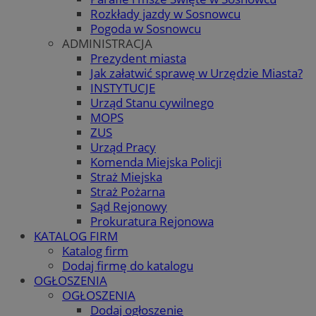
Rozkłady jazdy w Sosnowcu
Pogoda w Sosnowcu
ADMINISTRACJA
Prezydent miasta
Jak załatwić sprawę w Urzędzie Miasta?
INSTYTUCJE
Urząd Stanu cywilnego
MOPS
ZUS
Urząd Pracy
Komenda Miejska Policji
Straż Miejska
Straż Pożarna
Sąd Rejonowy
Prokuratura Rejonowa
KATALOG FIRM
Katalog firm
Dodaj firmę do katalogu
OGŁOSZENIA
OGŁOSZENIA
Dodaj ogłoszenie