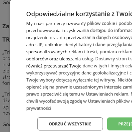
Godz. 19:00, Bytomskie Centrum Kultury
Odpowiedzialne korzystanie z Twoi
My i nasi partnerzy używamy plików cookie i podob
Zabrze
przechowywania i uzyskiwania dostępu do informac
urządzeniu oraz do przetwarzania danych osobowych
TRIP HOP MEETS ORCHESTRA
adres IP, unikalne identyfikatory i dane przeglądani
spersonalizowanych reklam i treści, pomiaru reklam i
„Trip Hop meets Orchestra” to pierwszy tego typu
projekt koncertowy, w którym klasyczne brzmienie
odbiorców oraz ulepszania usług.
Dostawcy stron tr
instrumentów smyczkowych spotyka się z beatem,
również przetwarzać Twoje dane w tych i innych cel
elektroniką i hipnotycznymi wokalami. To ukłon w
wykorzystywać precyzyjne dane geolokalizacyjne i c
stronę legend trip hopu, podany we współczesnej
Twoje wybory dotyczą wyłącznie tej witryny. Niekt
formie.
opierać się na prawnie uzasadnionym interesie zami
„Trip Hop meets Orchestra” to doświadczenie
prawo sprzeciwić się temu w
Ustawieniach reklam
.
dźwiękowo-świetlne, wydarzenie dla tych, którzy
chwili wycofać swoją zgodę w
Ustawieniach plików 
tęsknią za atmosferą bristol sound i chcą ją poczuć na
prywatności
nowo.
Godz. 19:00, Dom Muzyki i Tańca
ODRZUĆ WSZYSTKIE
PRZEJ