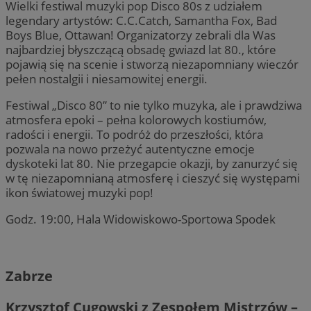
Wielki festiwal muzyki pop Disco 80s z udziałem
legendary artystów: С.C.Catch, Samantha Fox, Bad
Boys Blue, Ottawan! Organizatorzy zebrali dla Was
najbardziej błyszczącą obsadę gwiazd lat 80., które
pojawią się na scenie i stworzą niezapomniany wieczór
pełen nostalgii i niesamowitej energii.
Festiwal „Disco 80” to nie tylko muzyka, ale i prawdziwa
atmosfera epoki – pełna kolorowych kostiumów,
radości i energii. To podróż do przeszłości, która
pozwala na nowo przeżyć autentyczne emocje
dyskoteki lat 80. Nie przegapcie okazji, by zanurzyć się
w tę niezapomnianą atmosferę i cieszyć się występami
ikon światowej muzyki pop!
Godz. 19:00, Hala Widowiskowo-Sportowa Spodek
Zabrze
Krzysztof Cugowski z Zespołem Mistrzów –