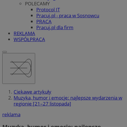
POLECAMY
Protocol IT
Pracuj.pl - praca w Sosnowcu
PRACA
Pracuj.pl dla firm
REKLAMA
WSPÓŁPRACA
Ciekawe artykuły
Muzyka, humor i emocje: najlepsze wydarzenia w
regionie [21–27 listopada]
reklama
Muzyka, humor i emocje: najlepsze