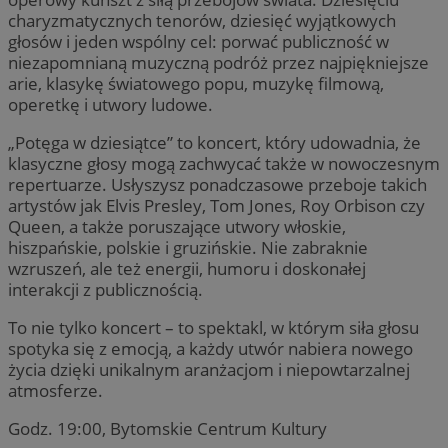
charyzmatycznych tenorów, dziesięć wyjątkowych
głosów i jeden wspólny cel: porwać publiczność w
niezapomnianą muzyczną podróż przez najpiękniejsze
arie, klasykę światowego popu, muzykę filmową,
operetkę i utwory ludowe.
„Potęga w dziesiątce” to koncert, który udowadnia, że
klasyczne głosy mogą zachwycać także w nowoczesnym
repertuarze. Usłyszysz ponadczasowe przeboje takich
artystów jak Elvis Presley, Tom Jones, Roy Orbison czy
Queen, a także poruszające utwory włoskie,
hiszpańskie, polskie i gruzińskie. Nie zabraknie
wzruszeń, ale też energii, humoru i doskonałej
interakcji z publicznością.
To nie tylko koncert – to spektakl, w którym siła głosu
spotyka się z emocją, a każdy utwór nabiera nowego
życia dzięki unikalnym aranżacjom i niepowtarzalnej
atmosferze.
Godz. 19:00, Bytomskie Centrum Kultury