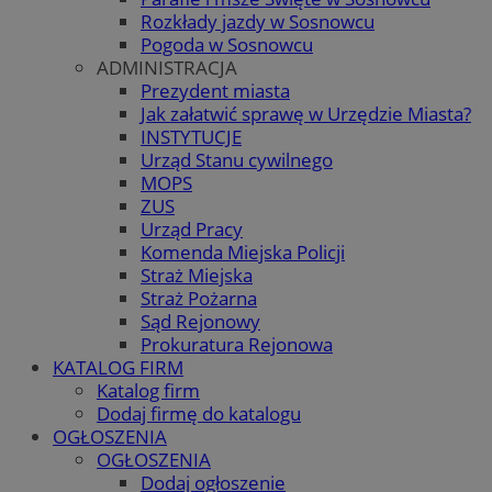
Rozkłady jazdy w Sosnowcu
Pogoda w Sosnowcu
ADMINISTRACJA
Prezydent miasta
Jak załatwić sprawę w Urzędzie Miasta?
INSTYTUCJE
Urząd Stanu cywilnego
MOPS
ZUS
Urząd Pracy
Komenda Miejska Policji
Straż Miejska
Straż Pożarna
Sąd Rejonowy
Prokuratura Rejonowa
KATALOG FIRM
Katalog firm
Dodaj firmę do katalogu
OGŁOSZENIA
OGŁOSZENIA
Dodaj ogłoszenie