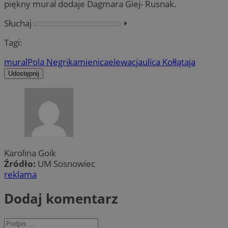
piękny mural dodaje Dagmara Giej- Rusnak.
Słuchaj
⏵︎
Tagi:
mural
Pola Negri
kamienica
elewacja
ulica Kołłątaja
Udostępnij
Karolina Goik
Źródło:
UM Sosnowiec
reklama
Dodaj komentarz