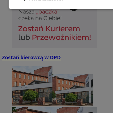
Niezbędne
Wydajność
Targetowani
Niesklasyfikowane
Zostań kierowcą w DPD
Niezbędne
Wydajność
Targetowanie
Funkcjonalno
Niezbędne pliki cookie umożliwiają korzystanie z podstawowych fun
takich jak logowanie użytkownika i zarządzanie kontem. Bez niezb
można prawidłowo korzystać ze strony internetowej.
Provider
/
Okres
Nazwa
Domena
przechowywan
SessID
sosnowiecki.pl
1 rok