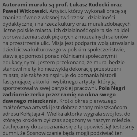
Autorami muralu są prof. Łukasz Rudecki oraz
Paweł Witkowski.
Artyści, którzy wykonali pracę są
znani zarówno z własnej twórczości, działalności
dydaktycznej i na rzecz kultury oraz murali zdobiących
liczne polskie miasta. Ich działalność opiera się na idei
wprowadzenia sztuk pięknych z muzealnych salonów
na przestrzenie ulic. Misja jest podparta wolą utrwalania
dziedzictwa kulturowego w polskim społeczeństwie,
stawiając pomost ponad różnicami społecznymi i
edukacyjnymi. Jestem przekonana, że mural będzie
stanowił nie tylko niezwykłą dekorację przestrzeni
miasta, ale także zainspiruje do poznania historii
fascynującej aktorki i wybitnego artysty, który ją
sportretował w swej paryskiej pracowni.
Pola Negri
zadziornie zerka przez ramię na okna swego
dawnego mieszkania
. Krótki okres pierwszego
małżeństwa artystki jest dobrze znany mieszkańcom
adresu Kołłątaja 4. Wielka aktorka wygrała swój los, do
którego krokiem był czas spędzony w naszym mieście.
Zachęcamy do zapoznania się z tą opowieścią! Jesteśmy
dumni, że Sosnowiczanie będą mogli podziwiać ten