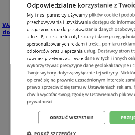
Odpowiedzialne korzystanie z Twoi
My i nasi partnerzy używamy plików cookie i podob
przechowywania i uzyskiwania dostępu do informac
Wakacyjny wypoczynek nad Bałtykiem w
urządzeniu oraz do przetwarzania danych osobowych
domkach Szmaragdowe Morze
adres IP, unikalne identyfikatory i dane przeglądani
spersonalizowanych reklam i treści, pomiaru reklam i
odbiorców oraz ulepszania usług.
Dostawcy stron tr
również przetwarzać Twoje dane w tych i innych cel
wykorzystywać precyzyjne dane geolokalizacyjne i c
Twoje wybory dotyczą wyłącznie tej witryny. Niekt
opierać się na prawnie uzasadnionym interesie zami
prawo sprzeciwić się temu w
Ustawieniach reklam
.
chwili wycofać swoją zgodę w
Ustawieniach plików 
prywatności
ODRZUĆ WSZYSTKIE
PRZEJ
POKAŻ SZCZEGÓŁY