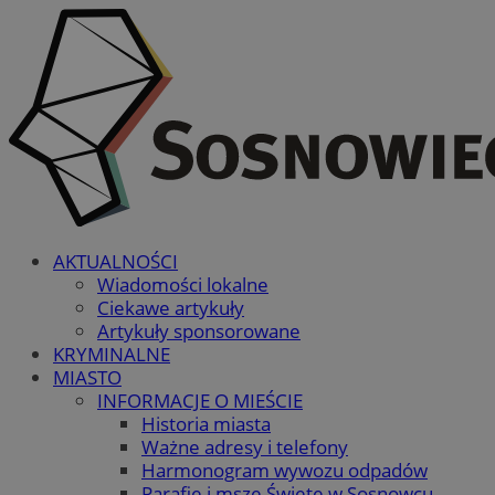
AKTUALNOŚCI
Wiadomości lokalne
Ciekawe artykuły
Artykuły sponsorowane
KRYMINALNE
MIASTO
INFORMACJE O MIEŚCIE
Historia miasta
Ważne adresy i telefony
Harmonogram wywozu odpadów
Parafie i msze Święte w Sosnowcu