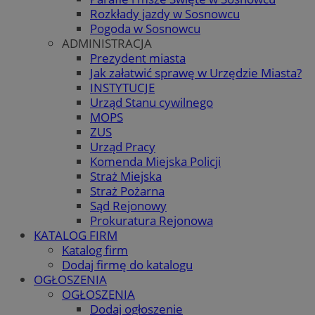
Rozkłady jazdy w Sosnowcu
Pogoda w Sosnowcu
ADMINISTRACJA
Prezydent miasta
Jak załatwić sprawę w Urzędzie Miasta?
INSTYTUCJE
Urząd Stanu cywilnego
MOPS
ZUS
Urząd Pracy
Komenda Miejska Policji
Straż Miejska
Straż Pożarna
Sąd Rejonowy
Prokuratura Rejonowa
KATALOG FIRM
Katalog firm
Dodaj firmę do katalogu
OGŁOSZENIA
OGŁOSZENIA
Dodaj ogłoszenie