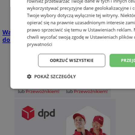
również przetwarzać Twoje dane w tych i innych cel
wykorzystywać precyzyjne dane geolokalizacyjne i c
Twoje wybory dotyczą wyłącznie tej witryny. Niekt
opierać się na prawnie uzasadnionym interesie zami
prawo sprzeciwić się temu w
Ustawieniach reklam
.
Wakacyjny wypoczynek nad Bałtykiem w
chwili wycofać swoją zgodę w
Ustawieniach plików 
domkach Szmaragdowe Morze
prywatności
ODRZUĆ WSZYSTKIE
PRZEJ
POKAŻ SZCZEGÓŁY
Niezbędne
Wydajność
Targetowani
Niesklasyfikowane