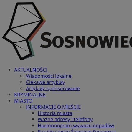
AKTUALNOŚCI
Wiadomości lokalne
Ciekawe artykuły
Artykuły sponsorowane
KRYMINALNE
MIASTO
INFORMACJE O MIEŚCIE
Historia miasta
Ważne adresy i telefony
Harmonogram wywozu odpadów
Parafie i msze Święte w Sosnowcu