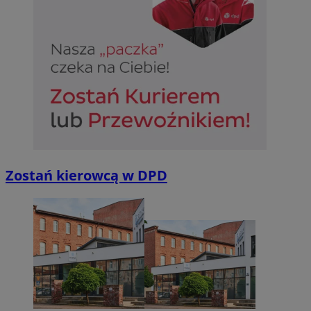
Niezbędne
Wydajność
Targetowanie
Funkcjonalno
Niezbędne pliki cookie umożliwiają korzystanie z podstawowych fun
takich jak logowanie użytkownika i zarządzanie kontem. Bez niezb
można prawidłowo korzystać ze strony internetowej.
Provider
/
Okres
Nazwa
Domena
przechowywan
SessID
sosnowiecki.pl
1 rok
Zostań kierowcą w DPD
QeSessID
sosnowiecki.pl
1 rok
MvSessID
sosnowiecki.pl
1 rok
euds
.rfihub.com
Sesja