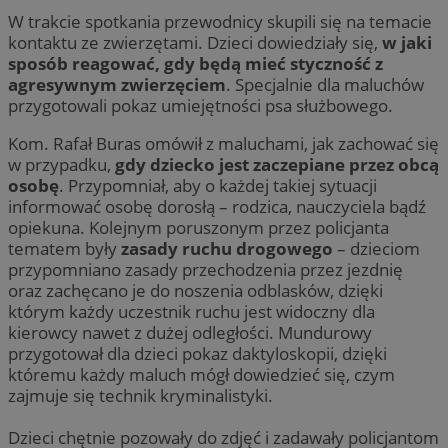
W trakcie spotkania przewodnicy skupili się na temacie
kontaktu ze zwierzętami. Dzieci dowiedziały się,
w jaki
sposób reagować, gdy będą mieć styczność z
agresywnym zwierzęciem
. Specjalnie dla maluchów
przygotowali pokaz umiejętności psa służbowego.
Kom. Rafał Buras omówił z maluchami, jak zachować się
w przypadku,
gdy dziecko jest zaczepiane przez obcą
osobę
. Przypomniał, aby o każdej takiej sytuacji
informować osobę dorosłą – rodzica, nauczyciela bądź
opiekuna. Kolejnym poruszonym przez policjanta
tematem były
zasady ruchu drogowego
– dzieciom
przypomniano zasady przechodzenia przez jezdnię
oraz zachęcano je do noszenia odblasków, dzięki
którym każdy uczestnik ruchu jest widoczny dla
kierowcy nawet z dużej odległości. Mundurowy
przygotował dla dzieci pokaz daktyloskopii, dzięki
któremu każdy maluch mógł dowiedzieć się, czym
zajmuje się technik kryminalistyki.
Dzieci chętnie pozowały do zdjęć i zadawały policjantom