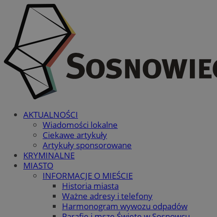
AKTUALNOŚCI
Wiadomości lokalne
Ciekawe artykuły
Artykuły sponsorowane
KRYMINALNE
MIASTO
INFORMACJE O MIEŚCIE
Historia miasta
Ważne adresy i telefony
Harmonogram wywozu odpadów
Parafie i msze Święte w Sosnowcu