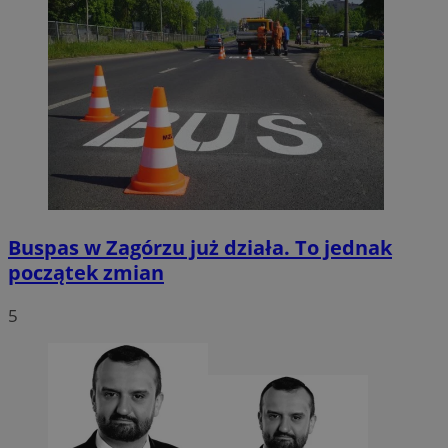
Buspas w Zagórzu już działa. To jednak
początek zmian
5