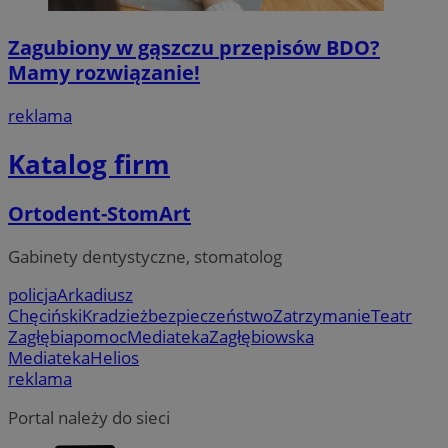
Zagubiony w gąszczu przepisów BDO?
Mamy rozwiązanie!
reklama
Katalog firm
Ortodent-StomArt
Gabinety dentystyczne, stomatolog
policja
Arkadiusz
Chęciński
Kradzież
bezpieczeństwo
Zatrzymanie
Teatr
Zagłębia
pomoc
Mediateka
Zagłębiowska
Mediateka
Helios
reklama
Portal należy do sieci