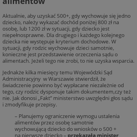
alimentów
Aktualnie, aby uzyskać 500+, gdy wychowuje się jedno
dziecko, należy wykazać dochód poniżej 800 zł na
osobę, lub 1200 zł w sytuacji, gdy dziecko jest
niepełnosprawne. Dla drugiego i każdego kolejnego
dziecka nie występuje kryterium dochodowe. W
sytuacji, gdy rodzic wychowuje dzieci samotnie,
konieczne jest przedstawienie orzeczenia sądu o
alimentach. Jeżeli tego nie zrobi, to nie uzyska wsparcia.
Jednakże kilka miesięcy temu Wojewódzki Sąd
Administracyjny w Warszawie stwierdził, że
świadczenie powinno być wypłacane niezależnie od
tego, czy rodzic dysponuje takim dokumentem,czy też
nie. Jak donosi „Fakt” ministerstwo uwzględni głos sądu
i zmodyfikuje przepisy.
– Planujemy ograniczenie wymogu ustalenia
alimentów przez osobę samotnie
wychowującą dziecko do wniosków o 500 +
na pierwsze dziecko –
przekazała minister