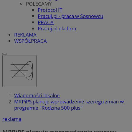
POLECAMY
Protocol IT
Pracuj.pl - praca w Sosnowcu
PRACA
Pracuj.pl dla firm
REKLAMA
WSPÓŁPRACA
Wiadomości lokalne
MRPiPS planuje wprowadzenie szeregu zmian w
programie "Rodzina 500 plus"
reklama
MRPiPS planuje wprowadzenie szeregu