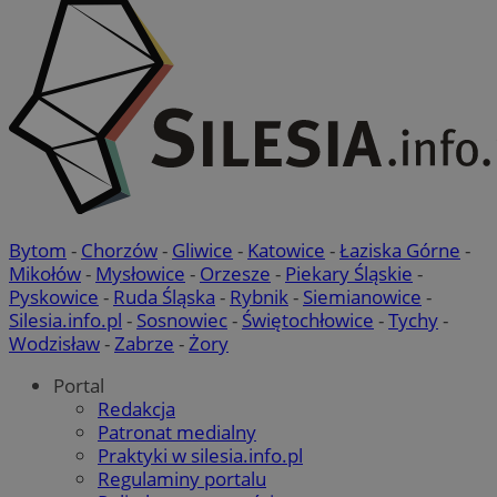
Bytom
-
Chorzów
-
Gliwice
-
Katowice
-
Łaziska Górne
-
Mikołów
-
Mysłowice
-
Orzesze
-
Piekary Śląskie
-
Pyskowice
-
Ruda Śląska
-
Rybnik
-
Siemianowice
-
Silesia.info.pl
-
Sosnowiec
-
Świętochłowice
-
Tychy
-
Wodzisław
-
Zabrze
-
Żory
Portal
Redakcja
Patronat medialny
Praktyki w silesia.info.pl
Regulaminy portalu