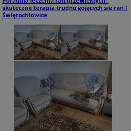
Poradnia leczenia ran przewlekłych -
skuteczna terapia trudno gojących się ran |
Świętochłowice