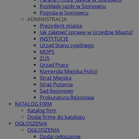
Rozkłady jazdy w Sosnowcu
Pogoda w Sosnowcu
ADMINISTRACJA
Prezydent miasta
Jak załatwić sprawę w Urzędzie Miasta?
INSTYTUCJE
Urząd Stanu cywilnego
MOPS
ZUS
Urząd Pracy
Komenda Miejska Policji
Straż Miejska
Straż Pożarna
Sąd Rejonowy
Prokuratura Rejonowa
KATALOG FIRM
Katalog firm
Dodaj firmę do katalogu
OGŁOSZENIA
OGŁOSZENIA
Dodaj ogłoszenie