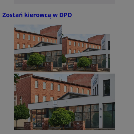
Niezbędne
Wydajność
Targetowanie
Funkcjonalno
Zostań kierowcą w DPD
Niezbędne pliki cookie umożliwiają korzystanie z podstawowych fun
takich jak logowanie użytkownika i zarządzanie kontem. Bez niezb
można prawidłowo korzystać ze strony internetowej.
Provider
/
Okres
Nazwa
Domena
przechowywan
SessID
sosnowiecki.pl
1 rok
QeSessID
sosnowiecki.pl
1 rok
MvSessID
sosnowiecki.pl
1 rok
euds
.rfihub.com
Sesja