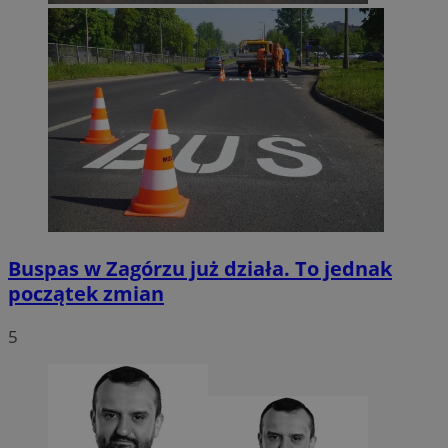
Buspas w Zagórzu już działa. To jednak
początek zmian
5