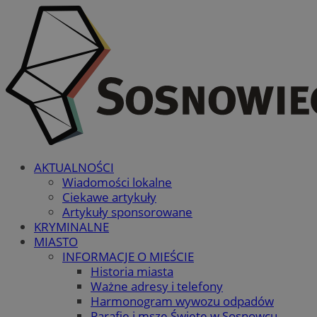
AKTUALNOŚCI
Wiadomości lokalne
Ciekawe artykuły
Artykuły sponsorowane
KRYMINALNE
MIASTO
INFORMACJE O MIEŚCIE
Historia miasta
Ważne adresy i telefony
Harmonogram wywozu odpadów
Parafie i msze Święte w Sosnowcu