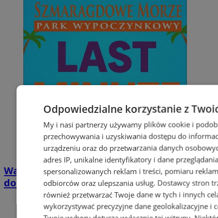
Odpowiedzialne korzystanie z Twoi
My i nasi partnerzy używamy plików cookie i podob
przechowywania i uzyskiwania dostępu do informac
urządzeniu oraz do przetwarzania danych osobowych
adres IP, unikalne identyfikatory i dane przeglądani
Wakacyjny wypoczynek nad Bałtykiem w
spersonalizowanych reklam i treści, pomiaru reklam i
domkach Szmaragdowe Morze
odbiorców oraz ulepszania usług.
Dostawcy stron tr
również przetwarzać Twoje dane w tych i innych cel
wykorzystywać precyzyjne dane geolokalizacyjne i c
Twoje wybory dotyczą wyłącznie tej witryny. Niekt