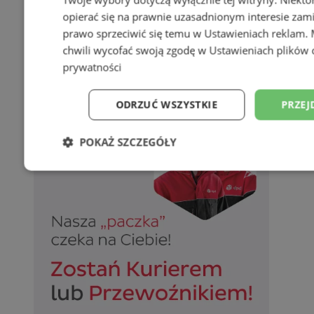
opierać się na prawnie uzasadnionym interesie zami
prawo sprzeciwić się temu w
Ustawieniach reklam
.
chwili wycofać swoją zgodę w
Ustawieniach plików 
prywatności
ODRZUĆ WSZYSTKIE
PRZEJ
POKAŻ SZCZEGÓŁY
Niezbędne
Wydajność
Targetowani
Niesklasyfikowane