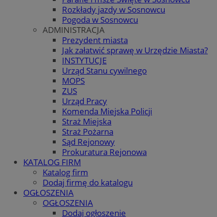
Rozkłady jazdy w Sosnowcu
Pogoda w Sosnowcu
ADMINISTRACJA
Prezydent miasta
Jak załatwić sprawę w Urzędzie Miasta?
INSTYTUCJE
Urząd Stanu cywilnego
MOPS
ZUS
Urząd Pracy
Komenda Miejska Policji
Straż Miejska
Straż Pożarna
Sąd Rejonowy
Prokuratura Rejonowa
KATALOG FIRM
Katalog firm
Dodaj firmę do katalogu
OGŁOSZENIA
OGŁOSZENIA
Dodaj ogłoszenie