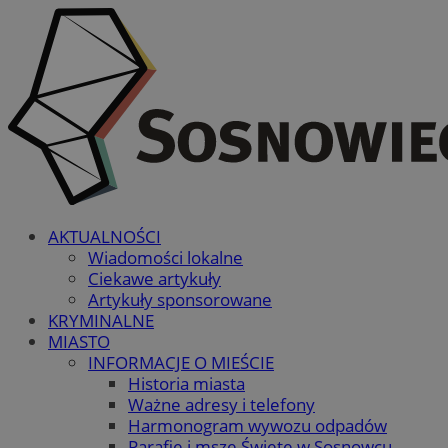
AKTUALNOŚCI
Wiadomości lokalne
Ciekawe artykuły
Artykuły sponsorowane
KRYMINALNE
MIASTO
INFORMACJE O MIEŚCIE
Historia miasta
Ważne adresy i telefony
Harmonogram wywozu odpadów
Parafie i msze Święte w Sosnowcu