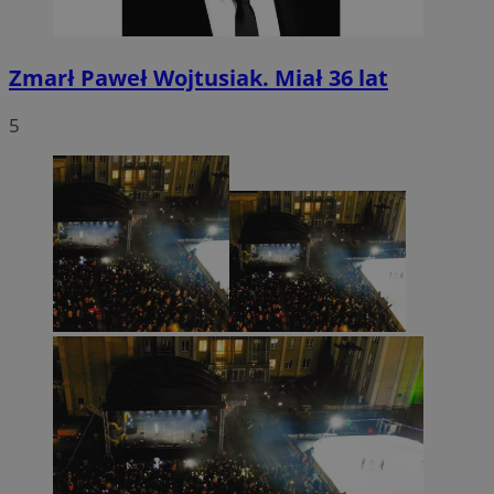
Zmarł Paweł Wojtusiak. Miał 36 lat
5