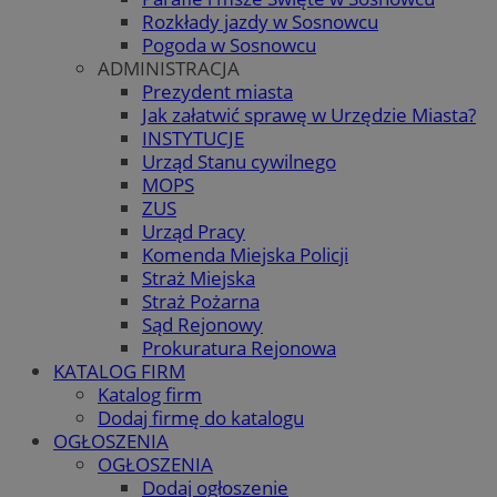
Rozkłady jazdy w Sosnowcu
Pogoda w Sosnowcu
ADMINISTRACJA
Prezydent miasta
Jak załatwić sprawę w Urzędzie Miasta?
INSTYTUCJE
Urząd Stanu cywilnego
MOPS
ZUS
Urząd Pracy
Komenda Miejska Policji
Straż Miejska
Straż Pożarna
Sąd Rejonowy
Prokuratura Rejonowa
KATALOG FIRM
Katalog firm
Dodaj firmę do katalogu
OGŁOSZENIA
OGŁOSZENIA
Dodaj ogłoszenie