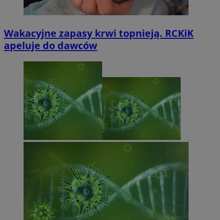
Wakacyjne zapasy krwi topnieją. RCKiK
apeluje do dawców