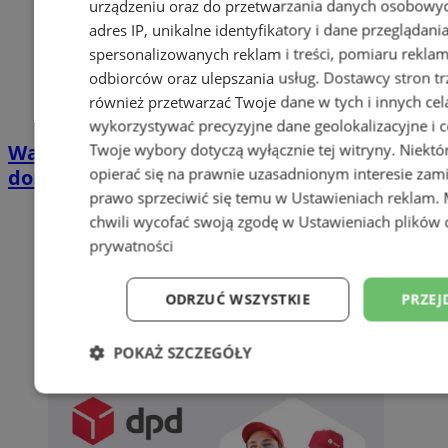
urządzeniu oraz do przetwarzania danych osobowych
adres IP, unikalne identyfikatory i dane przeglądani
spersonalizowanych reklam i treści, pomiaru reklam i
odbiorców oraz ulepszania usług.
Dostawcy stron tr
również przetwarzać Twoje dane w tych i innych cel
wykorzystywać precyzyjne dane geolokalizacyjne i c
Wakacyjny wypoczynek nad Bałtykiem w
Twoje wybory dotyczą wyłącznie tej witryny. Niekt
opierać się na prawnie uzasadnionym interesie zami
domkach Szmaragdowe Morze
prawo sprzeciwić się temu w
Ustawieniach reklam
.
chwili wycofać swoją zgodę w
Ustawieniach plików 
prywatności
ODRZUĆ WSZYSTKIE
PRZEJ
POKAŻ SZCZEGÓŁY
Niezbędne
Wydajność
Targetowani