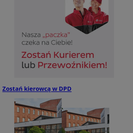
Niesklasyfikowane
Niezbędne
Wydajność
Targetowanie
Funkcjonalno
Niezbędne pliki cookie umożliwiają korzystanie z podstawowych fun
takich jak logowanie użytkownika i zarządzanie kontem. Bez niezb
można prawidłowo korzystać ze strony internetowej.
Provider
/
Okres
Nazwa
Domena
przechowywan
Zostań kierowcą w DPD
SessID
sosnowiecki.pl
1 rok
QeSessID
sosnowiecki.pl
1 rok
MvSessID
sosnowiecki.pl
1 rok