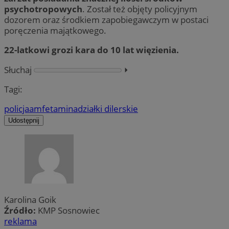
psychotropowych
. Został też objęty policyjnym
dozorem oraz środkiem zapobiegawczym w postaci
poręczenia majątkowego.
22-latkowi grozi kara do 10 lat więzienia.
Słuchaj
⏵︎
Tagi:
policja
amfetamina
działki dilerskie
Udostępnij
Karolina Goik
Źródło:
KMP Sosnowiec
reklama