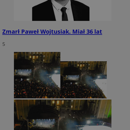
Zmarł Paweł Wojtusiak. Miał 36 lat
5