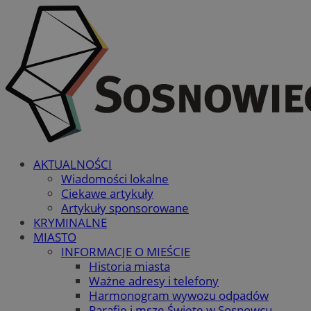
AKTUALNOŚCI
Wiadomości lokalne
Ciekawe artykuły
Artykuły sponsorowane
KRYMINALNE
MIASTO
INFORMACJE O MIEŚCIE
Historia miasta
Ważne adresy i telefony
Harmonogram wywozu odpadów
Parafie i msze Święte w Sosnowcu