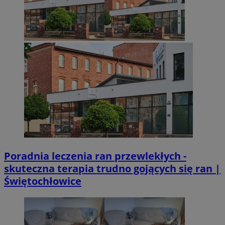
MvSessID
sosnowiecki.pl
1 rok
euds
.rfihub.com
Sesja
VISITOR_PRIVACY_METADATA
5 miesięcy 4
YouTube
Googl
tygodnie
.youtube.com
Poradnia leczenia ran przewlekłych -
skuteczna terapia trudno gojących się ran |
Świętochłowice