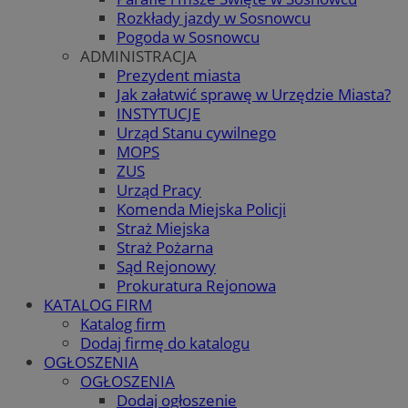
Rozkłady jazdy w Sosnowcu
Pogoda w Sosnowcu
ADMINISTRACJA
Prezydent miasta
Jak załatwić sprawę w Urzędzie Miasta?
INSTYTUCJE
Urząd Stanu cywilnego
MOPS
ZUS
Urząd Pracy
Komenda Miejska Policji
Straż Miejska
Straż Pożarna
Sąd Rejonowy
Prokuratura Rejonowa
KATALOG FIRM
Katalog firm
Dodaj firmę do katalogu
OGŁOSZENIA
OGŁOSZENIA
Dodaj ogłoszenie