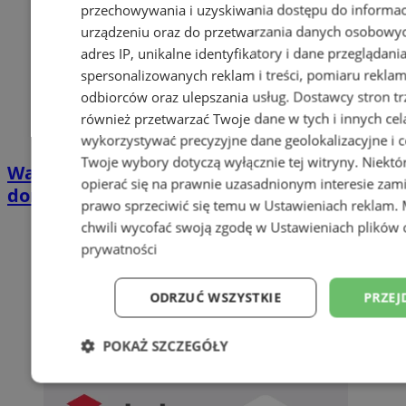
przechowywania i uzyskiwania dostępu do informac
urządzeniu oraz do przetwarzania danych osobowych
adres IP, unikalne identyfikatory i dane przeglądani
spersonalizowanych reklam i treści, pomiaru reklam i
odbiorców oraz ulepszania usług.
Dostawcy stron tr
również przetwarzać Twoje dane w tych i innych cel
wykorzystywać precyzyjne dane geolokalizacyjne i c
Twoje wybory dotyczą wyłącznie tej witryny. Niekt
Wakacyjny wypoczynek nad Bałtykiem w
opierać się na prawnie uzasadnionym interesie zami
domkach Szmaragdowe Morze
prawo sprzeciwić się temu w
Ustawieniach reklam
.
chwili wycofać swoją zgodę w
Ustawieniach plików 
prywatności
ODRZUĆ WSZYSTKIE
PRZEJ
POKAŻ SZCZEGÓŁY
Niezbędne
Wydajność
Targetowani