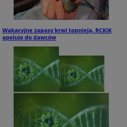
Wakacyjne zapasy krwi topnieją. RCKiK
apeluje do dawców