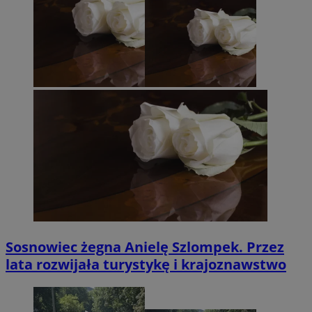
Sosnowiec żegna Anielę Szlompek. Przez
lata rozwijała turystykę i krajoznawstwo