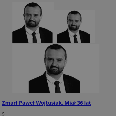
Zmarł Paweł Wojtusiak. Miał 36 lat
5