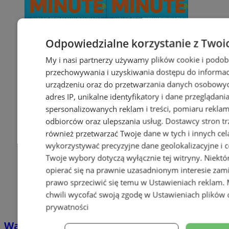
Odpowiedzialne korzystanie z Twoi
My i nasi partnerzy używamy plików cookie i podob
przechowywania i uzyskiwania dostępu do informac
urządzeniu oraz do przetwarzania danych osobowych
adres IP, unikalne identyfikatory i dane przeglądani
spersonalizowanych reklam i treści, pomiaru reklam i
odbiorców oraz ulepszania usług.
Dostawcy stron tr
również przetwarzać Twoje dane w tych i innych cel
wykorzystywać precyzyjne dane geolokalizacyjne i c
Twoje wybory dotyczą wyłącznie tej witryny. Niekt
opierać się na prawnie uzasadnionym interesie zami
prawo sprzeciwić się temu w
Ustawieniach reklam
.
chwili wycofać swoją zgodę w
Ustawieniach plików 
prywatności
Wakacyjny wypoczynek nad Bałtykiem w