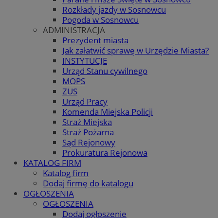
Rozkłady jazdy w Sosnowcu
Pogoda w Sosnowcu
ADMINISTRACJA
Prezydent miasta
Jak załatwić sprawę w Urzędzie Miasta?
INSTYTUCJE
Urząd Stanu cywilnego
MOPS
ZUS
Urząd Pracy
Komenda Miejska Policji
Straż Miejska
Straż Pożarna
Sąd Rejonowy
Prokuratura Rejonowa
KATALOG FIRM
Katalog firm
Dodaj firmę do katalogu
OGŁOSZENIA
OGŁOSZENIA
Dodaj ogłoszenie