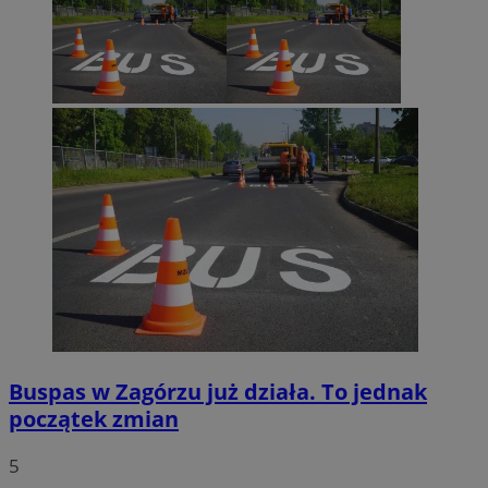
Buspas w Zagórzu już działa. To jednak
początek zmian
5