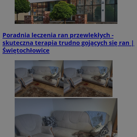
Poradnia leczenia ran przewlekłych -
skuteczna terapia trudno gojących się ran |
Świętochłowice
CookieScriptConsent
4 tygodnie 2 d
CookieScript
sosnowiecki.pl