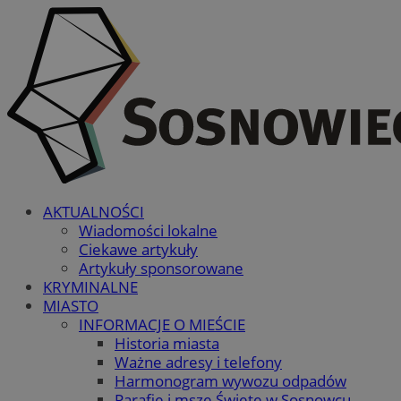
AKTUALNOŚCI
Wiadomości lokalne
Ciekawe artykuły
Artykuły sponsorowane
KRYMINALNE
MIASTO
INFORMACJE O MIEŚCIE
Historia miasta
Ważne adresy i telefony
Harmonogram wywozu odpadów
Parafie i msze Święte w Sosnowcu