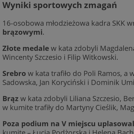
Wyniki sportowych zmagań
16-osobowa młodzieżowa kadra SKK wr
brązowymi
.
Nazwa
Provider
Nazwa
Nazwa
__Secure-YNID
Domena
Nazwa
Złote medale
w kata zdobyli Magdalena 
openstat_higd0hq
OAID
_cfuvid
.vimeo.c
_fbp
Wincenty Szczesio i Filip Witkowski.
ustat_86zhzqab74l
openstat_gid
YSC
Srebro
w kata trafiło do Poli Ramos, a
ustat_fdd84hfvmX
_clck
Sadowska, Jan Koryciński i Dominik Umi
ustat_0737X2Xdr554
VISITOR_INFO1_LIV
ADK_EX_11
Brąz
w kata zdobyli Liliana Szczesio, B
_clsk
openstat_rufhx0sv
w kumite trafiły do Martyny Cieślik, Mag
openstat_ex0rxiq
rud
ustat_qcbmX95Xf0
_clsk
Poza podium na V miejscu uplasowali
ANON_ID
kumite – Łucja Podżorska i Helena Bac