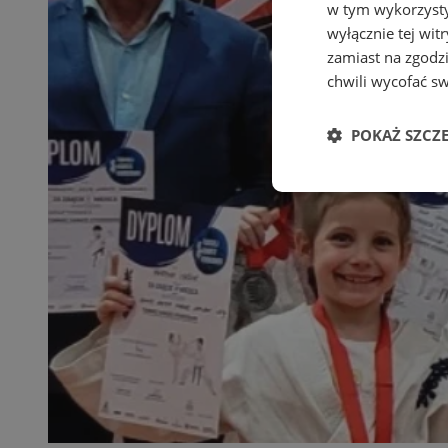
w tym wykorzysty
wyłącznie tej wi
zamiast na zgodz
chwili wycofać s
POKAŻ SZCZ
Niezbędne
Ni
Niezbędne pliki cook
zarządzanie kontem. 
Nazwa