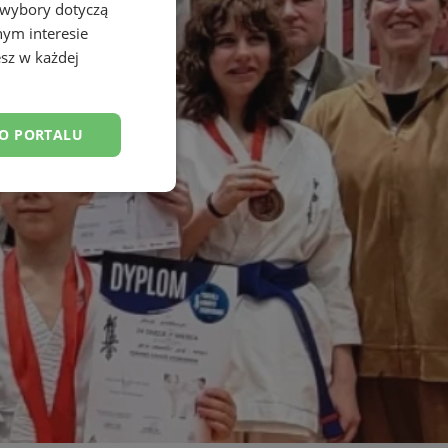
 wybory dotyczą
nym interesie
sz w każdej
DO PORTALU
esklasyfikowane
ane
owanie użytkownika i
j.