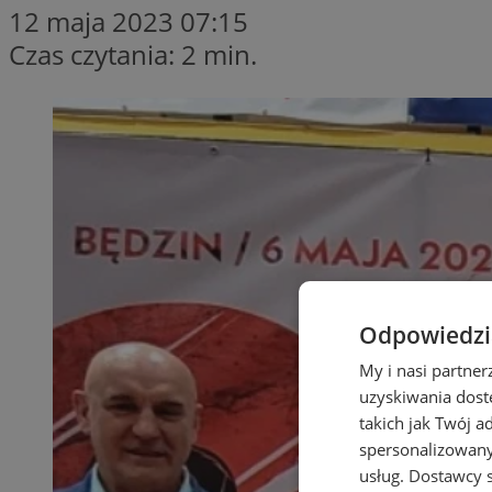
12 maja 2023 07:15
Czas czytania: 2 min.
Odpowiedzia
My i nasi partne
uzyskiwania dost
takich jak Twój a
spersonalizowanyc
usług.
Dostawcy s