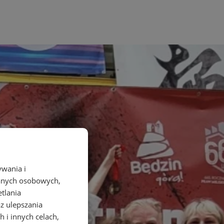
ywania i
danych osobowych,
etlania
az ulepszania
 i innych celach,