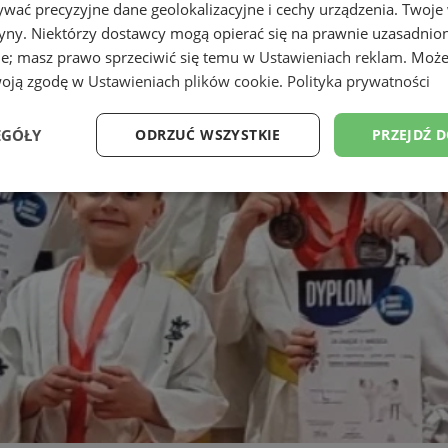
wać precyzyjne dane geolokalizacyjne i cechy urządzenia. Twoje
tryny. Niektórzy dostawcy mogą opierać się na prawnie uzasadnio
ie; masz prawo sprzeciwić się temu w
Ustawieniach reklam
. Może
woją zgodę w
Ustawieniach plików cookie
.
Polityka prywatności
EGÓŁY
ODRZUĆ WSZYSTKIE
PRZEJDŹ 
Wydajność
Targetowanie
Funkcjonalność
Ni
ezbędne
Wydajność
Targetowanie
Funkcjonalność
Niesklasyfikow
ie umożliwiają korzystanie z podstawowych funkcji strony internetowej, takich jak log
Bez niezbędnych plików cookie nie można prawidłowo korzystać ze strony internetowe
Provider
/
Okres
Opis
Domena
przechowywania