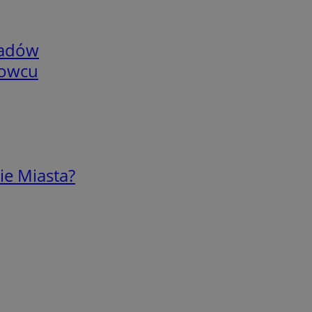
adów
nowcu
ie Miasta?