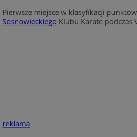
SessID
Pierwsze miejsce w klasyfikacji punktow
QeSessID
Sosnowieckiego
Klubu Karate podczas V
MvSessID
euds
VISITOR_PRIVACY_
CookieScriptConse
__cf_bm
reklama
__cf_bm