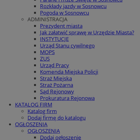
Rozkłady jazdy w Sosnowcu
Pogoda w Sosnowcu
ADMINISTRACJA
Prezydent miasta
Jak załatwić sprawę w Urzędzie Miasta?
INSTYTUCJE
Urząd Stanu cywilnego
MOPS
ZUS
Urząd Pracy
Komenda Miejska Policji
Straż Miejska
Straż Pożarna
Sąd Rejonowy
Prokuratura Rejonowa
KATALOG FIRM
Katalog firm
Dodaj firmę do katalogu
OGŁOSZENIA
OGŁOSZENIA
Dodaj ogłoszenie