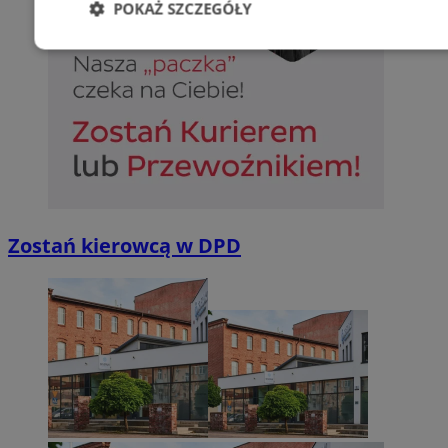
POKAŻ SZCZEGÓŁY
Niezbędne
Wydajność
Targetowani
Niesklasyfikowane
Zostań kierowcą w DPD
Niezbędne
Wydajność
Targetowanie
Funkcjonalno
Niezbędne pliki cookie umożliwiają korzystanie z podstawowych fun
takich jak logowanie użytkownika i zarządzanie kontem. Bez niezb
można prawidłowo korzystać ze strony internetowej.
Provider
/
Okres
Nazwa
Domena
przechowywan
SessID
sosnowiecki.pl
1 rok