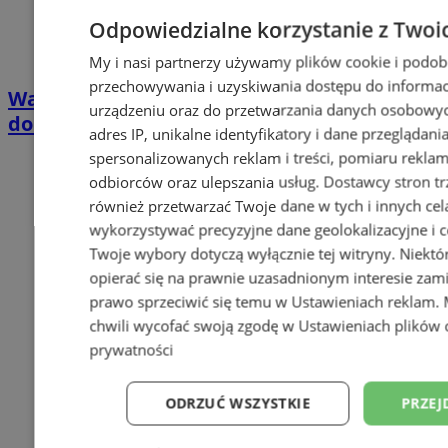
Odpowiedzialne korzystanie z Twoi
My i nasi partnerzy używamy plików cookie i podob
przechowywania i uzyskiwania dostępu do informac
Wakacyjny wypoczynek nad Bałtykiem w
urządzeniu oraz do przetwarzania danych osobowych
domkach Szmaragdowe Morze
adres IP, unikalne identyfikatory i dane przeglądani
spersonalizowanych reklam i treści, pomiaru reklam i
odbiorców oraz ulepszania usług.
Dostawcy stron tr
również przetwarzać Twoje dane w tych i innych cel
wykorzystywać precyzyjne dane geolokalizacyjne i c
Twoje wybory dotyczą wyłącznie tej witryny. Niekt
opierać się na prawnie uzasadnionym interesie zami
prawo sprzeciwić się temu w
Ustawieniach reklam
.
chwili wycofać swoją zgodę w
Ustawieniach plików 
prywatności
ODRZUĆ WSZYSTKIE
PRZEJ