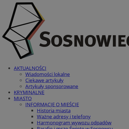
AKTUALNOŚCI
Wiadomości lokalne
Ciekawe artykuły
Artykuły sponsorowane
KRYMINALNE
MIASTO
INFORMACJE O MIEŚCIE
Historia miasta
Ważne adresy i telefony
Harmonogram wywozu odpadów
Parafie i msze Święte w Sosnowcu