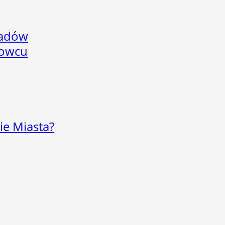
adów
nowcu
ie Miasta?