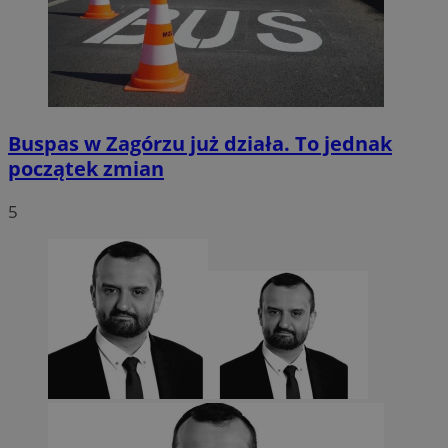
Buspas w Zagórzu już działa. To jednak
początek zmian
5