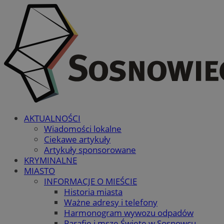
AKTUALNOŚCI
Wiadomości lokalne
Ciekawe artykuły
Artykuły sponsorowane
KRYMINALNE
MIASTO
INFORMACJE O MIEŚCIE
Historia miasta
Ważne adresy i telefony
Harmonogram wywozu odpadów
Parafie i msze Święte w Sosnowcu