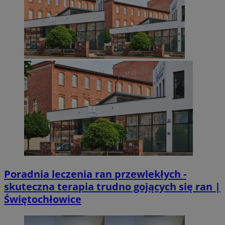
QeSessID
sosnowiecki.pl
1 rok
MvSessID
sosnowiecki.pl
1 rok
euds
.rfihub.com
Sesja
VISITOR_PRIVACY_METADATA
5 miesięcy 4
YouTube
Googl
tygodnie
.youtube.com
Poradnia leczenia ran przewlekłych -
skuteczna terapia trudno gojących się ran |
Świętochłowice