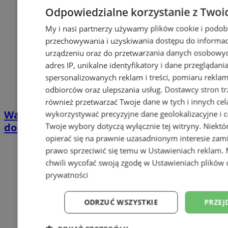
Odpowiedzialne korzystanie z Twoi
My i nasi partnerzy używamy plików cookie i podob
przechowywania i uzyskiwania dostępu do informac
urządzeniu oraz do przetwarzania danych osobowych
adres IP, unikalne identyfikatory i dane przeglądani
spersonalizowanych reklam i treści, pomiaru reklam i
odbiorców oraz ulepszania usług.
Dostawcy stron tr
również przetwarzać Twoje dane w tych i innych cel
Wakacyjny wypoczynek nad Bałtykiem w
wykorzystywać precyzyjne dane geolokalizacyjne i c
Twoje wybory dotyczą wyłącznie tej witryny. Niekt
domkach Szmaragdowe Morze
opierać się na prawnie uzasadnionym interesie zami
prawo sprzeciwić się temu w
Ustawieniach reklam
.
chwili wycofać swoją zgodę w
Ustawieniach plików 
prywatności
ODRZUĆ WSZYSTKIE
PRZEJ