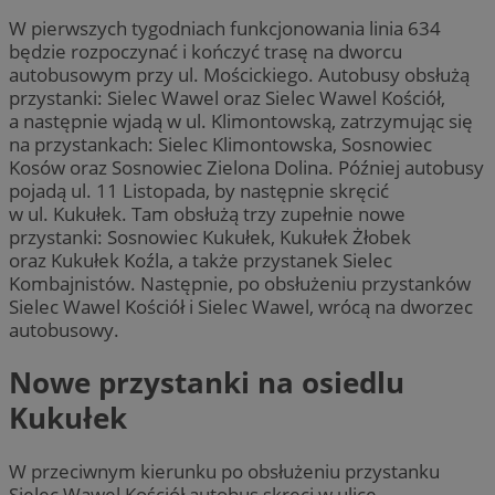
W pierwszych tygodniach funkcjonowania linia 634
będzie rozpoczynać i kończyć trasę na dworcu
autobusowym przy ul. Mościckiego. Autobusy obsłużą
przystanki: Sielec Wawel oraz Sielec Wawel Kościół,
a następnie wjadą w ul. Klimontowską, zatrzymując się
na przystankach: Sielec Klimontowska, Sosnowiec
Kosów oraz Sosnowiec Zielona Dolina. Później autobusy
pojadą ul. 11 Listopada, by następnie skręcić
w ul. Kukułek. Tam obsłużą trzy zupełnie nowe
przystanki: Sosnowiec Kukułek, Kukułek Żłobek
oraz Kukułek Koźla, a także przystanek Sielec
Kombajnistów. Następnie, po obsłużeniu przystanków
Sielec Wawel Kościół i Sielec Wawel, wrócą na dworzec
autobusowy.
Nowe przystanki na osiedlu
Kukułek
W przeciwnym kierunku po obsłużeniu przystanku
Sielec Wawel Kościół autobus skręci w ulicę