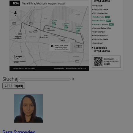
Słuchaj
⏵︎
Udostępnij
Sara Synowiec