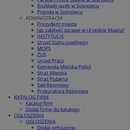
Rozkłady jazdy w Sosnowcu
Pogoda w Sosnowcu
ADMINISTRACJA
Prezydent miasta
Jak załatwić sprawę w Urzędzie Miasta?
INSTYTUCJE
Urząd Stanu cywilnego
MOPS
ZUS
Urząd Pracy
Komenda Miejska Policji
Straż Miejska
Straż Pożarna
Sąd Rejonowy
Prokuratura Rejonowa
KATALOG FIRM
Katalog firm
Dodaj firmę do katalogu
OGŁOSZENIA
OGŁOSZENIA
Dodaj ogłoszenie