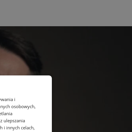
ywania i
danych osobowych,
etlania
az ulepszania
 i innych celach,