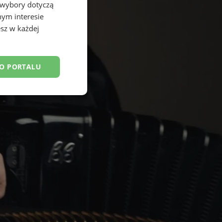
 wybory dotyczą
nym interesie
sz w każdej
DO PORTALU
esklasyfikowane
ane
owanie użytkownika i
j.