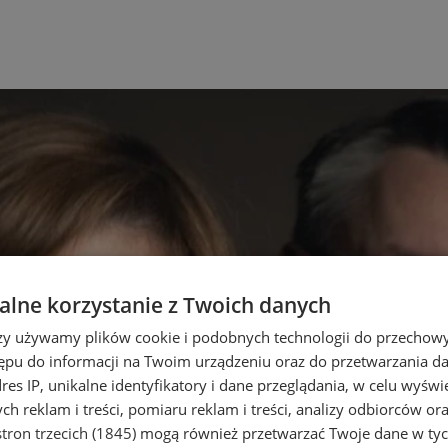
lne korzystanie z Twoich danych
rzy używamy plików cookie i podobnych technologii do przechow
ępu do informacji na Twoim urządzeniu oraz do przetwarzania 
dres IP, unikalne identyfikatory i dane przeglądania, w celu wyświ
h reklam i treści, pomiaru reklam i treści, analizy odbiorców or
tron trzecich (1845)
mogą również przetwarzać Twoje dane w tych