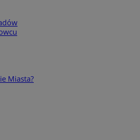
adów
nowcu
ie Miasta?