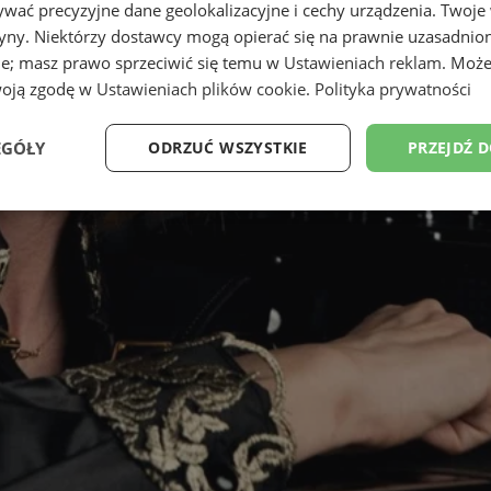
wać precyzyjne dane geolokalizacyjne i cechy urządzenia. Twoje
tryny. Niektórzy dostawcy mogą opierać się na prawnie uzasadnio
ie; masz prawo sprzeciwić się temu w
Ustawieniach reklam
. Może
woją zgodę w
Ustawieniach plików cookie
.
Polityka prywatności
EGÓŁY
ODRZUĆ WSZYSTKIE
PRZEJDŹ 
Wydajność
Targetowanie
Funkcjonalność
Ni
ezbędne
Wydajność
Targetowanie
Funkcjonalność
Niesklasyfikow
ie umożliwiają korzystanie z podstawowych funkcji strony internetowej, takich jak log
Bez niezbędnych plików cookie nie można prawidłowo korzystać ze strony internetowe
Provider
/
Okres
Opis
Domena
przechowywania