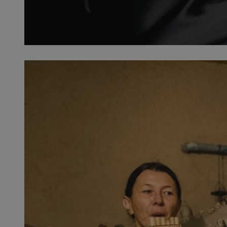
SessID
QeSessID
MvSessID
euds
VISITOR_PRIVACY_
CookieScriptConse
__cf_bm
__cf_bm