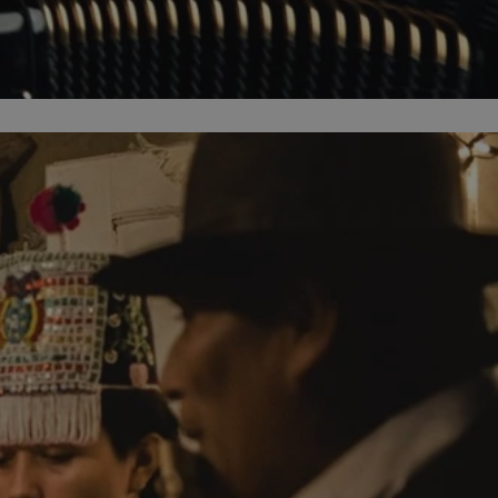
kator sesji.
kator sesji.
kator sesji.
rzechowywania
o usług śledzenia.
k zdecydował się na
acje o zgodzie
h dotyczących
itryny. Rejestruje
ści i ustawień
nie w kolejnych
nie musi ponownie
o zwiększa wygodę i
nych.
usługę Cookie-
rencji dotyczących
Jest to konieczne,
 działał poprawnie.
a ludzi i botów. Jest
ej, ponieważ
rtów na temat
ej.
a ludzi i botów. Jest