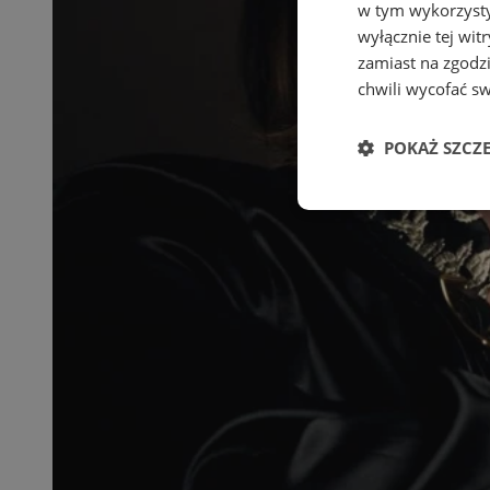
w tym wykorzysty
wyłącznie tej wi
zamiast na zgodz
chwili wycofać s
POKAŻ SZCZ
Niezbędne
Ni
Niezbędne pliki cook
zarządzanie kontem. 
Nazwa