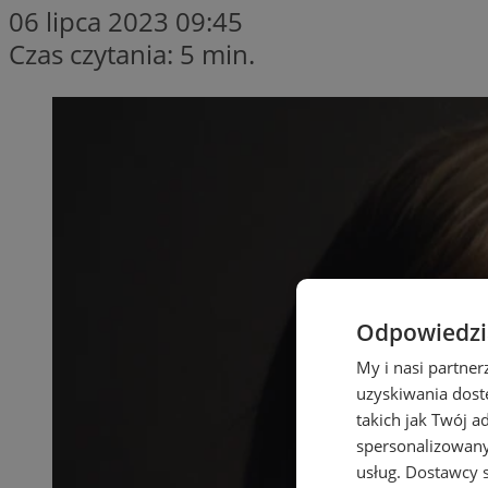
06 lipca 2023 09:45
Czas czytania: 5 min.
Odpowiedzia
My i nasi partne
uzyskiwania dost
takich jak Twój a
spersonalizowanyc
usług.
Dostawcy s