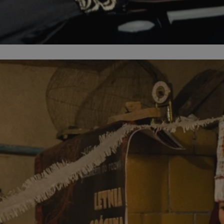
sosnowiecki.pl
1 rok
Ten plik cookie przechowuje identyfi
sosnowiecki.pl
1 rok
Ten plik cookie przechowuje identyfi
sosnowiecki.pl
1 rok
Ten plik cookie przechowuje identyfi
.rfihub.com
Sesja
Ten plik cookie jest używany do p
zgody użytkownika w odniesieniu d
Zazwyczaj rejestruje, czy użytkowni
usługi śledzenia lub reklamy.
METADATA
5 miesięcy 4
Ten plik cookie przechowuje inform
YouTube
tygodnie
użytkownika oraz jego preferencjac
.youtube.com
prywatności podczas korzystania z w
wybory dotyczące polityki prywatno
zgody, zapewniając ich przestrzega
wizytach. Dzięki temu użytkownik 
konfigurować swoich preferencji, c
zgodność z regulacjami ochrony da
nt
4 tygodnie 2 dni
Ten plik cookie jest używany przez 
CookieScript
Google Privacy Policy
Script.com do zapamiętywania prefe
sosnowiecki.pl
zgody użytkownika na pliki cookie. 
aby baner cookie Cookie-Script.com
29 minut 56
Ten plik cookie służy do rozróżniani
Cloudflare
sekund
to korzystne dla strony internetow
Inc.
umożliwia tworzenie ważnych rapo
.temu.com
korzystania z jej witryny internetow
29 minut 54
Ten plik cookie służy do rozróżniani
Cloudflare