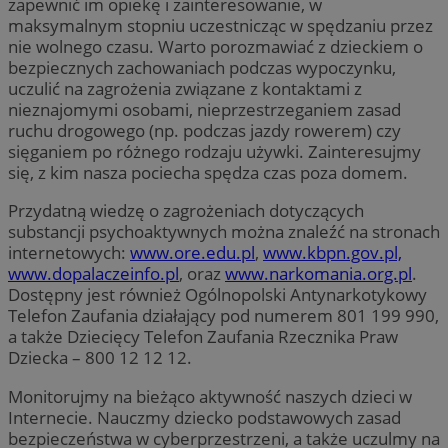
zapewnić im opiekę i zainteresowanie, w
maksymalnym stopniu uczestnicząc w spędzaniu przez
nie wolnego czasu. Warto porozmawiać z dzieckiem o
bezpiecznych zachowaniach podczas wypoczynku,
uczulić na zagrożenia związane z kontaktami z
nieznajomymi osobami, nieprzestrzeganiem zasad
ruchu drogowego (np. podczas jazdy rowerem) czy
sięganiem po różnego rodzaju używki. Zainteresujmy
się, z kim nasza pociecha spędza czas poza domem.
Przydatną wiedzę o zagrożeniach dotyczących
substancji psychoaktywnych można znaleźć na stronach
internetowych:
www.ore.edu.pl
,
www.kbpn.gov.pl,
www.dopalaczeinfo.pl
, oraz
www.narkomania.org.pl
.
Dostępny jest również Ogólnopolski Antynarkotykowy
Telefon Zaufania działający pod numerem 801 199 990,
a także Dziecięcy Telefon Zaufania Rzecznika Praw
Dziecka – 800 12 12 12.
Monitorujmy na bieżąco aktywność naszych dzieci w
Internecie. Nauczmy dziecko podstawowych zasad
bezpieczeństwa w cyberprzestrzeni, a także uczulmy na