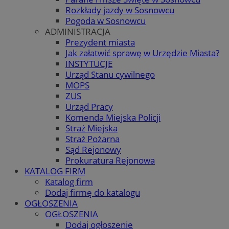
Rozkłady jazdy w Sosnowcu
Pogoda w Sosnowcu
ADMINISTRACJA
Prezydent miasta
Jak załatwić sprawę w Urzędzie Miasta?
INSTYTUCJE
Urząd Stanu cywilnego
MOPS
ZUS
Urząd Pracy
Komenda Miejska Policji
Straż Miejska
Straż Pożarna
Sąd Rejonowy
Prokuratura Rejonowa
KATALOG FIRM
Katalog firm
Dodaj firmę do katalogu
OGŁOSZENIA
OGŁOSZENIA
Dodaj ogłoszenie