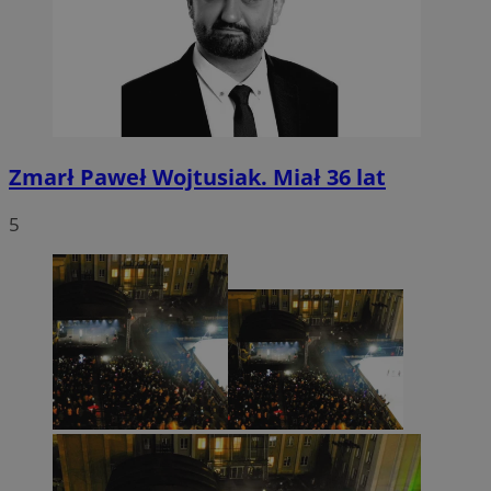
Zmarł Paweł Wojtusiak. Miał 36 lat
5