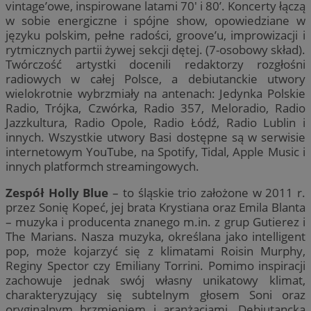
vintage’owe, inspirowane latami 70′ i 80’. Koncerty łączą
w sobie energiczne i spójne show, opowiedziane w
języku polskim, pełne radości, groove’u, improwizacji i
rytmicznych partii żywej sekcji dętej. (7-osobowy skład).
Twórczość artystki docenili redaktorzy rozgłośni
radiowych w całej Polsce, a debiutanckie utwory
wielokrotnie wybrzmiały na antenach: Jedynka Polskie
Radio, Trójka, Czwórka, Radio 357, Meloradio, Radio
Jazzkultura, Radio Opole, Radio Łódź, Radio Lublin i
innych. Wszystkie utwory Basi dostępne są w serwisie
internetowym YouTube, na Spotify, Tidal, Apple Music i
innych platformch streamingowych.
Zespół Holly Blue
– to śląskie trio założone w 2011 r.
przez Sonię Kopeć, jej brata Krystiana oraz Emila Blanta
– muzyka i producenta znanego m.in. z grup Gutierez i
The Marians. Nasza muzyka, określana jako intelligent
pop, może kojarzyć się z klimatami Roisin Murphy,
Reginy Spector czy Emiliany Torrini. Pomimo inspiracji
zachowuje jednak swój własny unikatowy klimat,
charakteryzujący się subtelnym głosem Soni oraz
oryginalnym brzmieniem i aranżacjami. Debiutancka