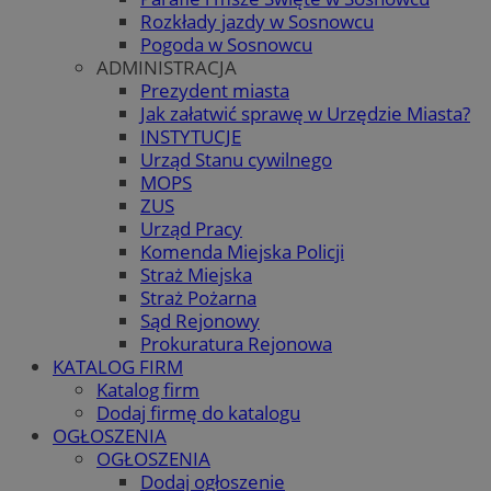
Rozkłady jazdy w Sosnowcu
Pogoda w Sosnowcu
ADMINISTRACJA
Prezydent miasta
Jak załatwić sprawę w Urzędzie Miasta?
INSTYTUCJE
Urząd Stanu cywilnego
MOPS
ZUS
Urząd Pracy
Komenda Miejska Policji
Straż Miejska
Straż Pożarna
Sąd Rejonowy
Prokuratura Rejonowa
KATALOG FIRM
Katalog firm
Dodaj firmę do katalogu
OGŁOSZENIA
OGŁOSZENIA
Dodaj ogłoszenie