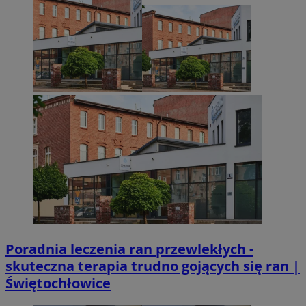
euds
.rfihub.com
Sesja
VISITOR_PRIVACY_METADATA
5 miesięcy 4
YouTube
Googl
tygodnie
.youtube.com
Poradnia leczenia ran przewlekłych -
skuteczna terapia trudno gojących się ran |
Świętochłowice