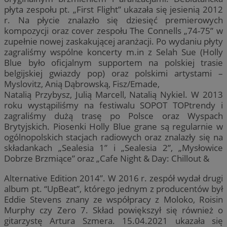
płyta zespołu pt. „First Flight” ukazała się jesienią 2012
r. Na płycie znalazło się dziesięć premierowych
kompozycji oraz cover zespołu The Connells „74-75” w
zupełnie nowej zaskakującej aranżacji. Po wydaniu płyty
zagraliśmy wspólne koncerty m.in z Selah Sue (Holly
Blue było oficjalnym supportem na polskiej trasie
belgijskiej gwiazdy pop) oraz polskimi artystami –
Myslovitz, Anią Dąbrowską, Fisz/Emade,
Natalią Przybysz, Julią Marcell, Natalią Nykiel. W 2013
roku wystąpiliśmy na festiwalu SOPOT TOPtrendy i
zagraliśmy dużą trasę po Polsce oraz Wyspach
Brytyjskich. Piosenki Holly Blue grane są regularnie w
ogólnopolskich stacjach radiowych oraz znalazły się na
składankach „Sealesia 1” i „Sealesia 2”, „Mysłowice
Dobrze Brzmiące” oraz „Cafe Night & Day: Chillout &
Alternative Edition 2014”. W 2016 r. zespół wydał drugi
album pt. “UpBeat”, którego jednym z producentów był
Eddie Stevens znany ze współpracy z Moloko, Roisin
Murphy czy Zero 7. Skład powiększył się również o
gitarzystę Artura Szmera. 15.04.2021 ukazała się