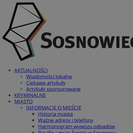
AKTUALNOŚCI
Wiadomości lokalne
Ciekawe artykuły
Artykuły sponsorowane
KRYMINALNE
MIASTO
INFORMACJE O MIEŚCIE
Historia miasta
Ważne adresy i telefony
Harmonogram wywozu odpadów
Parafie i msze Święte w Sosnowcu