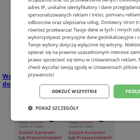
adres IP, unikalne identyfikatory i dane przeglądani
spersonalizowanych reklam i treści, pomiaru reklam i
odbiorców oraz ulepszania usług.
Dostawcy stron tr
również przetwarzać Twoje dane w tych i innych cel
wykorzystywać precyzyjne dane geolokalizacyjne i c
Twoje wybory dotyczą wyłącznie tej witryny. Niekt
opierać się na prawnie uzasadnionym interesie zami
prawo sprzeciwić się temu w
Ustawieniach reklam
.
chwili wycofać swoją zgodę w
Ustawieniach plików 
prywatności
Wakacyjny wypoczynek nad Bałtykiem w
domkach Szmaragdowe Morze
ODRZUĆ WSZYSTKIE
PRZEJ
POKAŻ SZCZEGÓŁY
Niezbędne
Wydajność
Targetowani