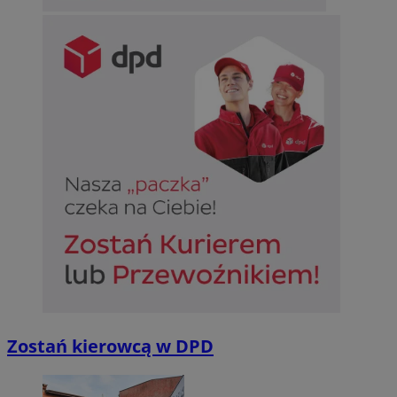
Niesklasyfikowane
Niezbędne
Wydajność
Targetowanie
Funkcjonalno
Niezbędne pliki cookie umożliwiają korzystanie z podstawowych fun
takich jak logowanie użytkownika i zarządzanie kontem. Bez niezb
można prawidłowo korzystać ze strony internetowej.
Provider
/
Okres
Nazwa
Domena
przechowywan
SessID
sosnowiecki.pl
1 rok
QeSessID
sosnowiecki.pl
1 rok
Zostań kierowcą w DPD
MvSessID
sosnowiecki.pl
1 rok