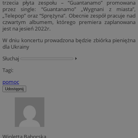
trzecia płyta zespołu – “Guantanamo” promowana
przez single: “Guantanamo” „Wygnani z miasta”,
„Telepop” oraz “Sprężyna”. Obecnie zespół pracuje nad
czwartym albumem, którego premiera zaplanowana
jest na jesień 2022r.
W dniu koncertu prowadzona będzie zbiórka pieniężna
dla Ukrainy
Słuchaj
⏵︎
Tagi:
pomoc
Udostępnij
Wioletta Baborska