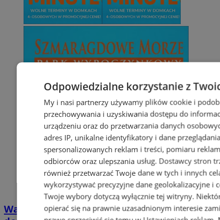
Odpowiedzialne korzystanie z Twoi
My i nasi partnerzy używamy plików cookie i podob
przechowywania i uzyskiwania dostępu do informac
urządzeniu oraz do przetwarzania danych osobowych
adres IP, unikalne identyfikatory i dane przeglądani
spersonalizowanych reklam i treści, pomiaru reklam i
odbiorców oraz ulepszania usług.
Dostawcy stron tr
również przetwarzać Twoje dane w tych i innych cel
wykorzystywać precyzyjne dane geolokalizacyjne i c
Twoje wybory dotyczą wyłącznie tej witryny. Niekt
Wakacyjny wypoczynek nad Bałtykiem w
opierać się na prawnie uzasadnionym interesie zami
prawo sprzeciwić się temu w
Ustawieniach reklam
.