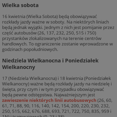
Wielka sobota
16 kwietnia (Wielka Sobota) będą obowiązywać
rozkłady jazdy ważne w soboty. Na niektórych liniach
będą jednak wyjątki. Jednym z nich jest pomijanie przez
część autobusów (26, 137, 232, 250, 515 i 750)
przystanków zlokalizowanych na terenie centrów
handlowych. To ograniczenie zostanie wprowadzone w
godzinach popołudniowych.
Niedziela Wielkanocna i Poniedziałek
Wielkanocny
17 (Niedziela Wielkanocna) i 18 kwietnia (Poniedziałek
Wielkanocny) ważne będą rozkłady jazdy na niedzielę i
święta, przy czym i w tym przypadku obowiązywać
będą pewne odstępstwa. Najważniejszym jest
zawieszenie niektórych linii autobusowych
(26, 60,
61, 71, 88, 90, 116, 140, 142, 154, 200, 220, 230, 232,
250, 515, 662, 676, 688, 693, 721, 722, 750, 835, 959 i
1N) i tramwajowych (0, 23 i 38).