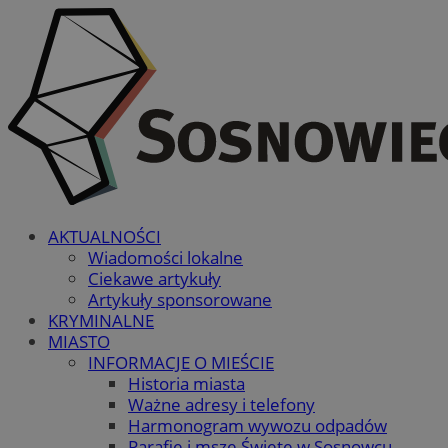
AKTUALNOŚCI
Wiadomości lokalne
Ciekawe artykuły
Artykuły sponsorowane
KRYMINALNE
MIASTO
INFORMACJE O MIEŚCIE
Historia miasta
Ważne adresy i telefony
Harmonogram wywozu odpadów
Parafie i msze Święte w Sosnowcu