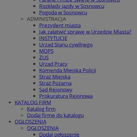
Rozkłady jazdy w Sosnowcu
Pogoda w Sosnowcu
ADMINISTRACJA
Prezydent miasta
Jak załatwić sprawę w Urzędzie Miasta?
INSTYTUCJE
Urząd Stanu cywilnego
MOPS
ZUS
Urząd Pracy
Komenda Miejska Policji
Straż Miejska
Straż Pożarna
Sąd Rejonowy
Prokuratura Rejonowa
KATALOG FIRM
Katalog firm
Dodaj firmę do katalogu
OGŁOSZENIA
OGŁOSZENIA
Dodaj ogłoszenie