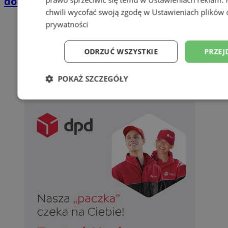
domkach Szmaragdowe Morze
chwili wycofać swoją zgodę w
Ustawieniach plików 
prywatności
ODRZUĆ WSZYSTKIE
PRZEJ
POKAŻ SZCZEGÓŁY
Niezbędne
Wydajność
Targetowani
Niesklasyfikowane
Niezbędne
Wydajność
Targetowanie
Funkcjonalno