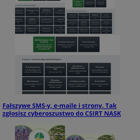
Fałszywe SMS-y, e-maile i strony. Tak
zgłosisz cyberoszustwo do CSIRT NASK