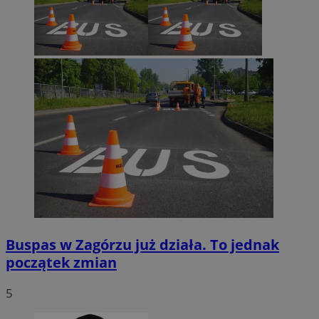
Buspas w Zagórzu już działa. To jednak
początek zmian
5