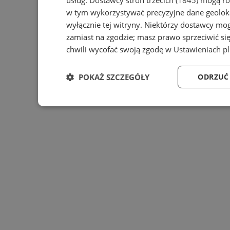
w tym wykorzystywać precyzyjne dane geoloka
wyłącznie tej witryny. Niektórzy dostawcy mo
zamiast na zgodzie; masz prawo sprzeciwić s
chwili wycofać swoją zgodę w
Ustawieniach p
POKAŻ SZCZEGÓŁY
ODRZUĆ
Niezbędne
Wydajność
Targ
Niezbędne
Wydajność
Targeto
Niezbędne pliki cookie umożliwiają korzystanie z podstawo
zarządzanie kontem. Bez niezbędnych plików cookie nie mo
Provider
/
O
Nazwa