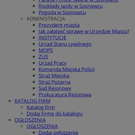
Rozkłady jazdy w Sosnowcu
Pogoda w Sosnowcu
ADMINISTRACJA
Prezydent miasta
Jak załatwić sprawę w Urzędzie Miasta?
INSTYTUCJE
Urząd Stanu cywilnego
MOPS
ZUS
Urząd Pracy
Komenda Miejska Policji
Straż Miejska
Straż Pożarna
Sąd Rejonowy
Prokuratura Rejonowa
KATALOG FIRM
Katalog firm
Dodaj firmę do katalogu
OGŁOSZENIA
OGŁOSZENIA
Dodaj ogłoszenie