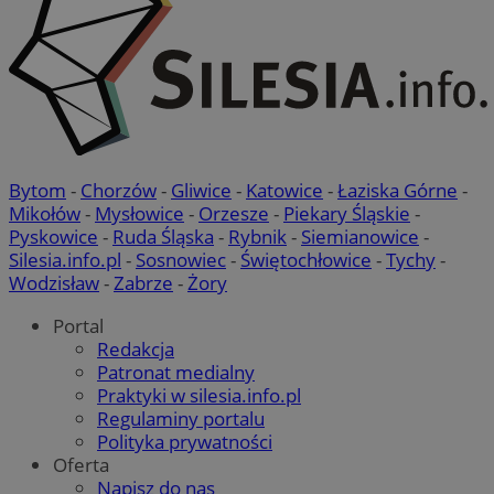
Bytom
-
Chorzów
-
Gliwice
-
Katowice
-
Łaziska Górne
-
Mikołów
-
Mysłowice
-
Orzesze
-
Piekary Śląskie
-
Pyskowice
-
Ruda Śląska
-
Rybnik
-
Siemianowice
-
Silesia.info.pl
-
Sosnowiec
-
Świętochłowice
-
Tychy
-
Wodzisław
-
Zabrze
-
Żory
Portal
Redakcja
Patronat medialny
Praktyki w silesia.info.pl
Regulaminy portalu
Polityka prywatności
Oferta
Napisz do nas