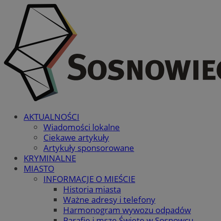
AKTUALNOŚCI
Wiadomości lokalne
Ciekawe artykuły
Artykuły sponsorowane
KRYMINALNE
MIASTO
INFORMACJE O MIEŚCIE
Historia miasta
Ważne adresy i telefony
Harmonogram wywozu odpadów
Parafie i msze Święte w Sosnowcu