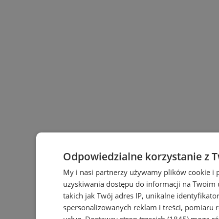
Odpowiedzialne korzystanie z 
My i nasi partnerzy używamy plików cookie i
uzyskiwania dostępu do informacji na Twoim
takich jak Twój adres IP, unikalne identyfikat
spersonalizowanych reklam i treści, pomiaru r
usług.
Dostawcy stron trzecich (1845)
mogą rów