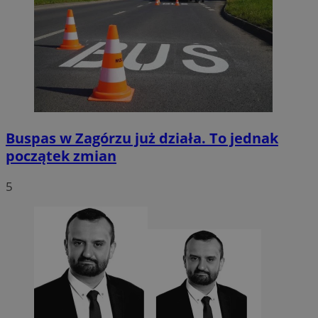
Buspas w Zagórzu już działa. To jednak
początek zmian
5