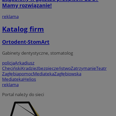
Mamy rozwiązanie!
reklama
Katalog firm
Ortodent-StomArt
Gabinety dentystyczne, stomatolog
policja
Arkadiusz
Chęciński
Kradzież
bezpieczeństwo
Zatrzymanie
Teatr
Zagłębia
pomoc
Mediateka
Zagłębiowska
Mediateka
Helios
reklama
Portal należy do sieci