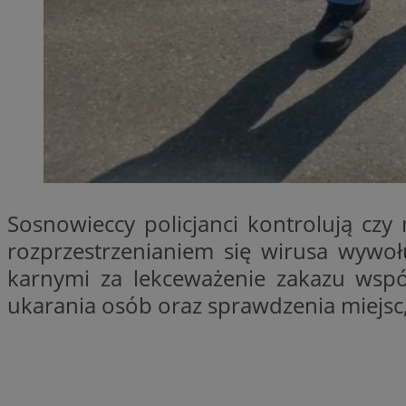
SessID
QeSessID
MvSessID
euds
VISITOR_PRIVACY_
Sosnowieccy policjanci kontrolują czy
rozprzestrzenianiem się wirusa wywoł
karnymi za lekceważenie zakazu wspól
CookieScriptConse
ukarania osób oraz sprawdzenia miejsc
__cf_bm
__cf_bm