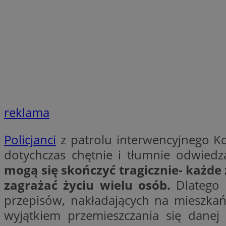
Nazwa
Provider
Nazwa
Nazwa
__Secure-YNID
Domena
Nazwa
openstat_higd0hq
OAID
_cfuvid
.vimeo.c
_fbp
ustat_86zhzqab74l
reklama
openstat_gid
YSC
ustat_fdd84hfvmX
_clck
Policjanci
z patrolu interwencyjnego Ko
ustat_0737X2Xdr554
VISITOR_INFO1_LIV
dotychczas chętnie i tłumnie odwied
ADK_EX_11
mogą się skończyć tragicznie- każde 
_clsk
openstat_rufhx0sv
zagrażać życiu wielu osób.
Dlatego 
openstat_ex0rxiq
rud
przepisów, nakładających na mieszkańc
ustat_qcbmX95Xf0
_clsk
ANON_ID
wyjątkiem przemieszczania się dane