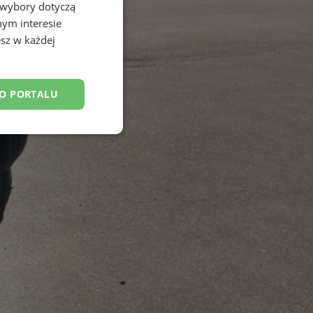
 wybory dotyczą
nym interesie
sz w każdej
DO PORTALU
esklasyfikowane
ane
owanie użytkownika i
j.