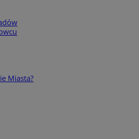
adów
nowcu
ie Miasta?