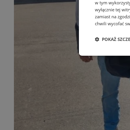
w tym wykorzysty
wyłącznie tej wi
zamiast na zgodz
chwili wycofać s
POKAŻ SZCZ
Niezbędne
Ni
Niezbędne pliki cook
zarządzanie kontem. 
Nazwa