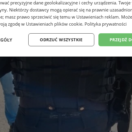
wać precyzyjne dane geolokalizacyjne i cechy urządzenia. Twoje
tryny. Niektórzy dostawcy mogą opierać się na prawnie uzasadnio
ie; masz prawo sprzeciwić się temu w
Ustawieniach reklam
. Może
woją zgodę w
Ustawieniach plików cookie
.
Polityka prywatności
EGÓŁY
ODRZUĆ WSZYSTKIE
PRZEJDŹ 
Wydajność
Targetowanie
Funkcjonalność
Ni
ezbędne
Wydajność
Targetowanie
Funkcjonalność
Niesklasyfikow
ie umożliwiają korzystanie z podstawowych funkcji strony internetowej, takich jak log
Bez niezbędnych plików cookie nie można prawidłowo korzystać ze strony internetowe
Provider
/
Okres
Opis
Domena
przechowywania