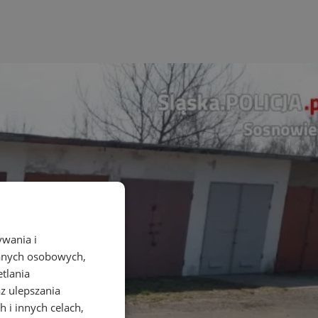
ywania i
danych osobowych,
etlania
az ulepszania
 i innych celach,