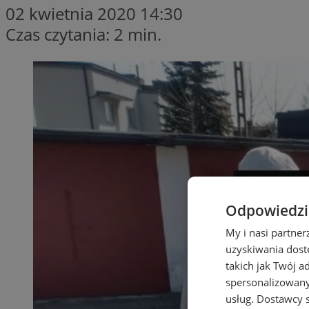
02 kwietnia 2020 14:30
Czas czytania: 2 min.
Odpowiedzia
My i nasi partne
uzyskiwania dost
takich jak Twój a
spersonalizowanyc
usług.
Dostawcy s