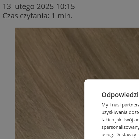
13 lutego 2025 10:15
Czas czytania: 1 min.
Odpowiedzia
My i nasi partne
uzyskiwania dost
takich jak Twój a
spersonalizowanyc
usług.
Dostawcy s