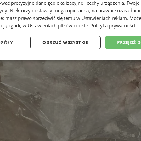
wać precyzyjne dane geolokalizacyjne i cechy urządzenia. Twoje
tryny. Niektórzy dostawcy mogą opierać się na prawnie uzasadnio
ie; masz prawo sprzeciwić się temu w
Ustawieniach reklam
. Może
woją zgodę w
Ustawieniach plików cookie
.
Polityka prywatności
EGÓŁY
ODRZUĆ WSZYSTKIE
PRZEJDŹ 
Wydajność
Targetowanie
Funkcjonalność
Ni
ezbędne
Wydajność
Targetowanie
Funkcjonalność
Niesklasyfikow
ie umożliwiają korzystanie z podstawowych funkcji strony internetowej, takich jak log
Bez niezbędnych plików cookie nie można prawidłowo korzystać ze strony internetowe
Provider
/
Okres
Opis
Domena
przechowywania