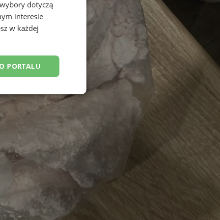
 wybory dotyczą
nym interesie
sz w każdej
DO PORTALU
esklasyfikowane
ane
owanie użytkownika i
j.