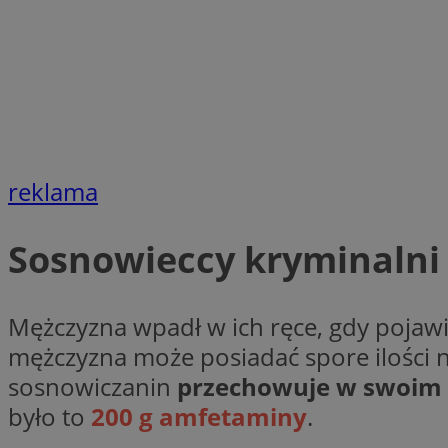
Nazwa
Provider
Nazwa
Nazwa
__Secure-YNID
Domena
Nazwa
openstat_higd0hq
OAID
_cfuvid
.vimeo.c
_fbp
reklama
ustat_86zhzqab74l
openstat_gid
YSC
Sosnowieccy kryminalni 
ustat_fdd84hfvmX
_clck
ustat_0737X2Xdr554
VISITOR_INFO1_LIV
ADK_EX_11
Mężczyzna wpadł w ich ręce, gdy pojawi
_clsk
openstat_rufhx0sv
mężczyzna może posiadać spore ilości na
openstat_ex0rxiq
rud
sosnowiczanin
przechowuje w swoim 
ustat_qcbmX95Xf0
_clsk
ANON_ID
było to
200 g amfetaminy
.