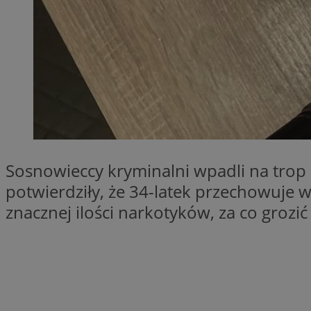
SessID
QeSessID
MvSessID
euds
VISITOR_PRIVACY_
Sosnowieccy kryminalni wpadli na trop 
potwierdziły, że 34-latek przechowuje
znacznej ilości narkotyków, za co grozi
CookieScriptConse
__cf_bm
__cf_bm