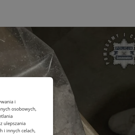
ywania i
danych osobowych,
etlania
az ulepszania
 i innych celach,