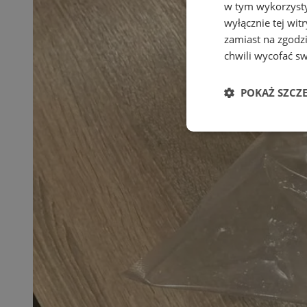
w tym wykorzysty
wyłącznie tej wi
zamiast na zgodz
chwili wycofać s
POKAŻ SZCZ
Niezbędne
Ni
Niezbędne pliki cook
zarządzanie kontem. 
Nazwa