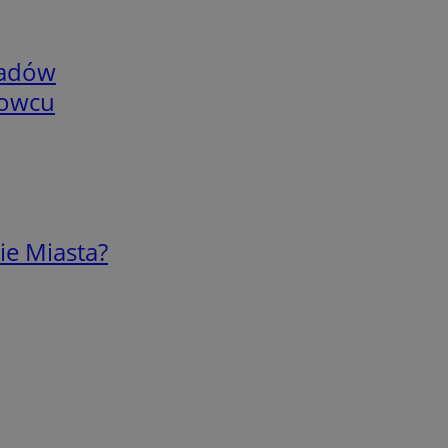
adów
nowcu
ie Miasta?