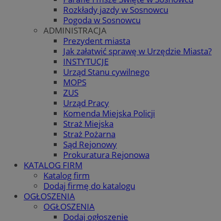
Rozkłady jazdy w Sosnowcu
Pogoda w Sosnowcu
ADMINISTRACJA
Prezydent miasta
Jak załatwić sprawę w Urzędzie Miasta?
INSTYTUCJE
Urząd Stanu cywilnego
MOPS
ZUS
Urząd Pracy
Komenda Miejska Policji
Straż Miejska
Straż Pożarna
Sąd Rejonowy
Prokuratura Rejonowa
KATALOG FIRM
Katalog firm
Dodaj firmę do katalogu
OGŁOSZENIA
OGŁOSZENIA
Dodaj ogłoszenie