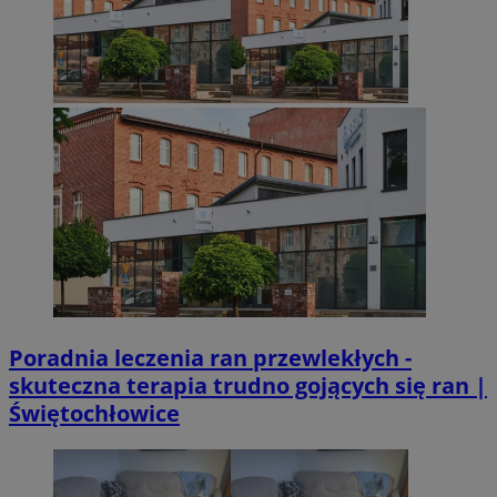
Niezbędne pliki cookie umożliwiają korzystanie z podstawowych fun
takich jak logowanie użytkownika i zarządzanie kontem. Bez niezb
można prawidłowo korzystać ze strony internetowej.
Provider
/
Okres
Nazwa
Domena
przechowywan
SessID
sosnowiecki.pl
1 rok
QeSessID
sosnowiecki.pl
1 rok
MvSessID
sosnowiecki.pl
1 rok
euds
.rfihub.com
Sesja
Poradnia leczenia ran przewlekłych -
skuteczna terapia trudno gojących się ran |
Świętochłowice