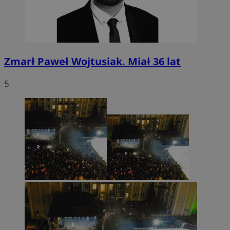
Zmarł Paweł Wojtusiak. Miał 36 lat
5