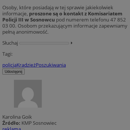
Osoby, które posiadają w tej sprawie jakiekolwiek
informacje,
proszone są o kontakt z Komisariatem
Policji III w Sosnowcu
pod numerem telefonu 47 852
03 00. Osobom przekazującym informacje zapewniamy
pełną anonimowość.
Słuchaj
⏵︎
Tagi:
policja
Kradzież
Poszukiwania
Udostępnij
Karolina Goik
Źródło:
KMP Sosnowiec
reklama