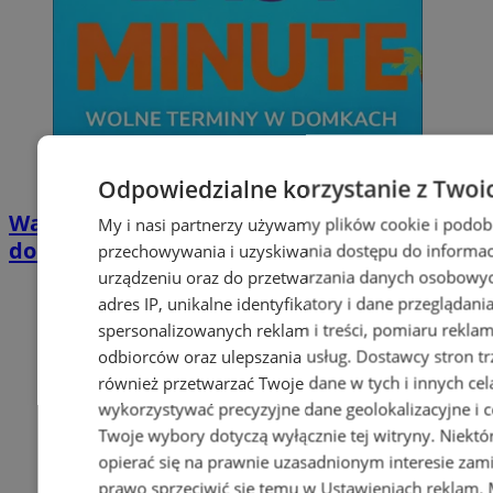
Odpowiedzialne korzystanie z Twoi
Wakacyjny wypoczynek nad Bałtykiem w
My i nasi partnerzy używamy plików cookie i podob
domkach Szmaragdowe Morze
przechowywania i uzyskiwania dostępu do informac
urządzeniu oraz do przetwarzania danych osobowych
adres IP, unikalne identyfikatory i dane przeglądani
spersonalizowanych reklam i treści, pomiaru reklam i
odbiorców oraz ulepszania usług.
Dostawcy stron tr
również przetwarzać Twoje dane w tych i innych cel
wykorzystywać precyzyjne dane geolokalizacyjne i c
Twoje wybory dotyczą wyłącznie tej witryny. Niekt
opierać się na prawnie uzasadnionym interesie zami
prawo sprzeciwić się temu w
Ustawieniach reklam
.