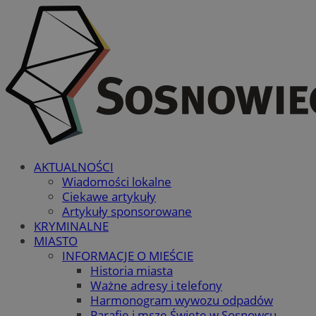
AKTUALNOŚCI
Wiadomości lokalne
Ciekawe artykuły
Artykuły sponsorowane
KRYMINALNE
MIASTO
INFORMACJE O MIEŚCIE
Historia miasta
Ważne adresy i telefony
Harmonogram wywozu odpadów
Parafie i msze Święte w Sosnowcu