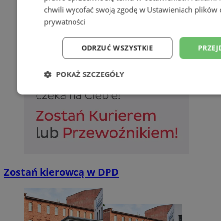
chwili wycofać swoją zgodę w
Ustawieniach plików 
prywatności
ODRZUĆ WSZYSTKIE
PRZEJ
POKAŻ SZCZEGÓŁY
Niezbędne
Wydajność
Targetowani
Niesklasyfikowane
Zostań kierowcą w DPD
Niezbędne
Wydajność
Targetowanie
Funkcjonalno