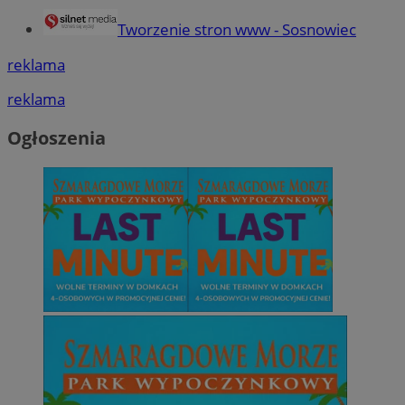
Tworzenie stron www - Sosnowiec
reklama
Google Privacy Policy
reklama
VISITOR_PRIVACY_METADATA
5 miesięcy 4
YouTube
Ogłoszenia
tygodnie
.youtube.com