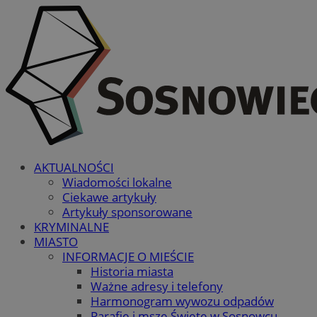
AKTUALNOŚCI
Wiadomości lokalne
Ciekawe artykuły
Artykuły sponsorowane
KRYMINALNE
MIASTO
INFORMACJE O MIEŚCIE
Historia miasta
Ważne adresy i telefony
Harmonogram wywozu odpadów
Parafie i msze Święte w Sosnowcu