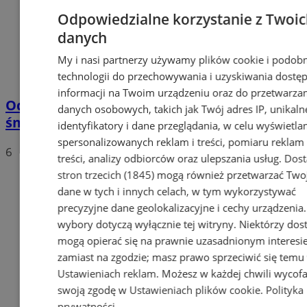
Odpowiedzialne korzystanie z Twoi
danych
My i nasi partnerzy używamy plików cookie i podob
technologii do przechowywania i uzyskiwania dostę
informacji na Twoim urządzeniu oraz do przetwarza
Od 1 stycznia 2020 nowe stawki za wywóz
danych osobowych, takich jak Twój adres IP, unikaln
śmieci
identyfikatory i dane przeglądania, w celu wyświetla
spersonalizowanych reklam i treści, pomiaru reklam 
6
treści, analizy odbiorców oraz ulepszania usług.
Dos
stron trzecich (1845)
mogą również przetwarzać Two
dane w tych i innych celach, w tym wykorzystywać
precyzyjne dane geolokalizacyjne i cechy urządzenia
wybory dotyczą wyłącznie tej witryny. Niektórzy do
mogą opierać się na prawnie uzasadnionym interesi
zamiast na zgodzie; masz prawo sprzeciwić się temu
Ustawieniach reklam
. Możesz w każdej chwili wycof
swoją zgodę w
Ustawieniach plików cookie
.
Polityka
prywatności