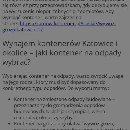
się również przy przeprowadzkach, gdy decydujemy się
na wyrzucenie niepotrzebnych przedmiotów. Aby
wynająć kontener, warto zajrzeć na
stronę:
https://zamow-kontener.pl/slaskie/wywoz-
gruzu-katowice-2/
.
Wynajem kontenerów Katowice i
okolice – jaki kontener na odpady
wybrać?
Wybierając kontener na odpady, warto zwrócić uwagę
na jego rodzaj, który musi być dopasowany do
konkretnego typu odpadów. Do wyboru mamy:
Kontener na zmieszane odpady budowlane –
przeznaczony do gromadzenia odpadów
budowlanych, takich jak styropian, wełna
mineralna, okna czy szyby.
Kontener na gruz – aby ułatwić wywóz gruzu,
warto rozważyć wynajem kontenera na gruz, gdzie