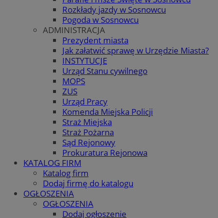
Rozkłady jazdy w Sosnowcu
Pogoda w Sosnowcu
ADMINISTRACJA
Prezydent miasta
Jak załatwić sprawę w Urzędzie Miasta?
INSTYTUCJE
Urząd Stanu cywilnego
MOPS
ZUS
Urząd Pracy
Komenda Miejska Policji
Straż Miejska
Straż Pożarna
Sąd Rejonowy
Prokuratura Rejonowa
KATALOG FIRM
Katalog firm
Dodaj firmę do katalogu
OGŁOSZENIA
OGŁOSZENIA
Dodaj ogłoszenie