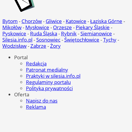
Bytom
-
Chorzów
-
Gliwice
-
Katowice
-
Łaziska Górne
-
Mikołów
-
Mysłowice
-
Orzesze
-
Piekary Śląskie
-
Pyskowice
-
Ruda Śląska
-
Rybnik
-
Siemianowice
-
Silesia.info.pl
-
Sosnowiec
-
Świętochłowice
-
Tychy
-
Wodzisław
-
Zabrze
-
Żory
Portal
Redakcja
Patronat medialny
Praktyki w silesia.info.pl
Regulaminy portalu
Polityka prywatności
Oferta
Napisz do nas
Reklama