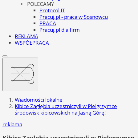
POLECAMY
Protocol IT
Pracuj.pl - praca w Sosnowcu
PRACA
Pracuj.pl dla firm
REKLAMA
WSPÓŁPRACA
Wiadomości lokalne
Kibice Zagłębia uczestniczyli w Pielgrzymce
środowisk kibicowskich na Jasną Górę!
reklama
Kibice Zagłębia uczestniczyli w Pielgrzymce