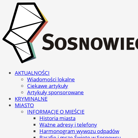
AKTUALNOŚCI
Wiadomości lokalne
Ciekawe artykuły
Artykuły sponsorowane
KRYMINALNE
MIASTO
INFORMACJE O MIEŚCIE
Historia miasta
Ważne adresy i telefony
Harmonogram wywozu odpadów
Parafie i msze Święte w Sosnowcu