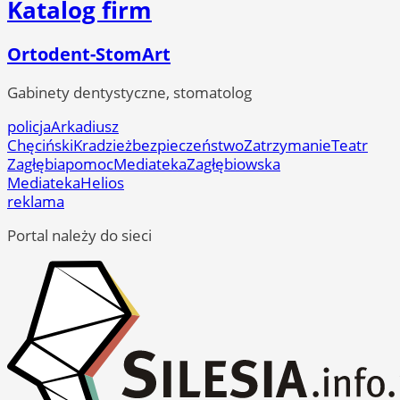
Katalog firm
Ortodent-StomArt
Gabinety dentystyczne, stomatolog
policja
Arkadiusz
Chęciński
Kradzież
bezpieczeństwo
Zatrzymanie
Teatr
Zagłębia
pomoc
Mediateka
Zagłębiowska
Mediateka
Helios
reklama
Portal należy do sieci