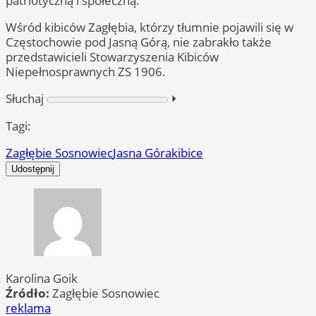
patriotyczną i społeczną.
Wśród kibiców Zagłębia, którzy tłumnie pojawili się w
Częstochowie pod Jasną Górą, nie zabrakło także
przedstawicieli Stowarzyszenia Kibiców
Niepełnosprawnych ZS 1906.
Słuchaj
⏵︎
Tagi:
Zagłębie Sosnowiec
Jasna Góra
kibice
Udostępnij
Karolina Goik
Źródło:
Zagłębie Sosnowiec
reklama