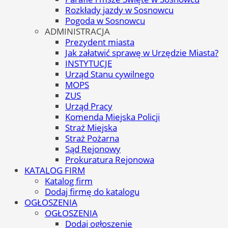
Rozkłady jazdy w Sosnowcu
Pogoda w Sosnowcu
ADMINISTRACJA
Prezydent miasta
Jak załatwić sprawę w Urzędzie Miasta?
INSTYTUCJE
Urząd Stanu cywilnego
MOPS
ZUS
Urząd Pracy
Komenda Miejska Policji
Straż Miejska
Straż Pożarna
Sąd Rejonowy
Prokuratura Rejonowa
KATALOG FIRM
Katalog firm
Dodaj firmę do katalogu
OGŁOSZENIA
OGŁOSZENIA
Dodaj ogłoszenie