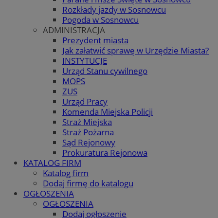
Rozkłady jazdy w Sosnowcu
Pogoda w Sosnowcu
ADMINISTRACJA
Prezydent miasta
Jak załatwić sprawę w Urzędzie Miasta?
INSTYTUCJE
Urząd Stanu cywilnego
MOPS
ZUS
Urząd Pracy
Komenda Miejska Policji
Straż Miejska
Straż Pożarna
Sąd Rejonowy
Prokuratura Rejonowa
KATALOG FIRM
Katalog firm
Dodaj firmę do katalogu
OGŁOSZENIA
OGŁOSZENIA
Dodaj ogłoszenie