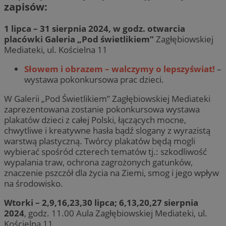
zapisów:
1 lipca – 31 sierpnia 2024, w godz. otwarcia
placówki Galeria „Pod świetlikiem”
Zagłębiowskiej
Mediateki, ul. Kościelna 11
Słowem i obrazem – walczymy o lepszyświat!
–
wystawa pokonkursowa prac dzieci.
W Galerii „Pod Świetlikiem” Zagłębiowskiej Mediateki
zaprezentowana zostanie pokonkursowa wystawa
plakatów dzieci z całej Polski, łączących mocne,
chwytliwe i kreatywne hasła bądź slogany z wyrazistą
warstwą plastyczną. Twórcy plakatów będą mogli
wybierać spośród czterech tematów tj.: szkodliwość
wypalania traw, ochrona zagrożonych gatunków,
znaczenie pszczół dla życia na Ziemi, smog i jego wpływ
na środowisko.
Wtorki – 2,9,16,23,30 lipca; 6,13,20,27 sierpnia
2024
, godz. 11.00 Aula Zagłębiowskiej Mediateki, ul.
Kościelna 11