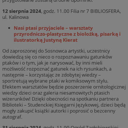
12 sierpnia 2024
, godz. 11.00 Filia nr 7 BIBLIOSFERA,
ul. Kalinowa
Nasi ptasi przyjaciele – warsztaty
przyrodniczo-plastyczne z biolożką, pisarką i
ilustratorką Justyną Kierat
Od zaproszonej do Sosnowca artystki, uczestnicy
dowiedzą się co nieco o rozpoznawaniu gatunków
ptaków i o tym, jak je narysować, by inni mieli
możliwość rozpoznać gatunek na ich rysunkach, a
następnie – korzystając ze zdobytej wiedzy –
sportretują wybrane ptaki w komiksowym stylu.
Efektem warsztatów będzie poszerzenie ornitologicznej
wiedzy dzieci oraz galeria niesamowitych ptasich
wizerunków! Dzięki obecności na spotkaniu partnera
Biblioteki – Studenckiej Księgarni Językowej, dzieci będą
mogły zakupić książki autorki i poprosić o bezcenny
autograf.
31 sierpnia 2024
, godz. 11.00 Ogród Zagłębiowskiej