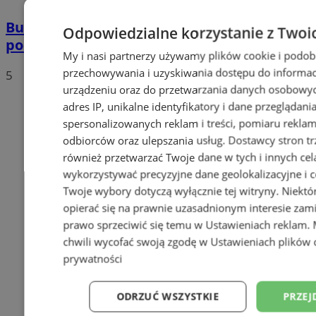
Buspas w Zagórzu już działa. To jednak
Odpowiedzialne korzystanie z Twoi
początek zmian
My i nasi partnerzy używamy plików cookie i podob
przechowywania i uzyskiwania dostępu do informac
5
urządzeniu oraz do przetwarzania danych osobowych
adres IP, unikalne identyfikatory i dane przeglądani
spersonalizowanych reklam i treści, pomiaru reklam i
odbiorców oraz ulepszania usług.
Dostawcy stron tr
również przetwarzać Twoje dane w tych i innych cel
wykorzystywać precyzyjne dane geolokalizacyjne i c
Twoje wybory dotyczą wyłącznie tej witryny. Niekt
opierać się na prawnie uzasadnionym interesie zami
prawo sprzeciwić się temu w
Ustawieniach reklam
.
chwili wycofać swoją zgodę w
Ustawieniach plików 
prywatności
ODRZUĆ WSZYSTKIE
PRZEJ