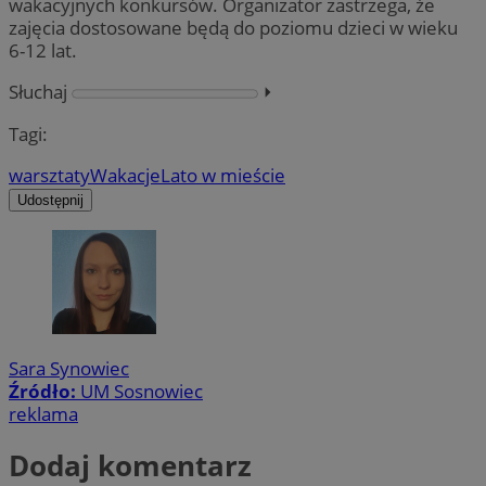
wakacyjnych konkursów. Organizator zastrzega, że
zajęcia dostosowane będą do poziomu dzieci w wieku
6-12 lat.
Słuchaj
⏵︎
Tagi:
warsztaty
Wakacje
Lato w mieście
Udostępnij
Sara Synowiec
Źródło:
UM Sosnowiec
reklama
Dodaj komentarz