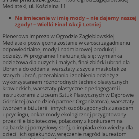
Mediateki, ul. Kościelna 11
Na śmiecenie w imię mody – nie dajemy naszej
zgody! – Wielki Finał Akcji Letniej
Plenerowa impreza w Ogrodzie Zagłębiowskiej
Mediateki poświęcona zostanie w całości zagadnieniu
odpowiedzialnej mody i nadmiarowej produkcji
odzieży. W programie finału znajdą się: wymianka
odzieżowa dla dużych i małych, finał zbiórki ubrań dla
Ubrania do oddania, warsztaty z szycia maskotek ze
starych ubrań, przerabiania i zdobienia odzieży z
wykorzystaniem różnorodnych technik plastycznych i
krawieckich, warsztaty plastyczne z pedagogami i
instruktorami z Liceum Sztuk Plastycznych w Dąbrowie
Górniczej (na co dzień partner Organizatora), warsztaty
tworzenia biżuterii i innych ozdób zgodnych z zasadami
upcyclingu, pokaz mody ekologicznej przygotowany
przez filie biblioteczne, połączony z konkursem na
najbardziej pomysłowy strój, olimpiada eko-wiedzy dla
dzieci i ich opiekunów, wręczenie nagród laureatom