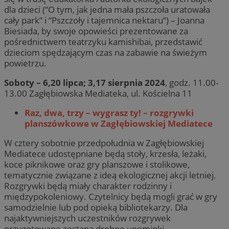
dla dzieci (“O tym, jak jedna mała pszczoła uratowała
cały park” i “Pszczoły i tajemnica nektaru”) – Joanna
Biesiada, by swoje opowieści prezentowane za
pośrednictwem teatrzyku kamishibai, przedstawić
dzieciom spędzającym czas na zabawie na świeżym
powietrzu.
Soboty – 6,20 lipca; 3,17 sierpnia 2024
, godz. 11.00-
13.00 Zagłębiowska Mediateka, ul. Kościelna 11
Raz, dwa, trzy – wygrasz ty! – rozgrywki
planszówkowe w Zagłębiowskiej Mediatece
W cztery sobotnie przedpołudnia w Zagłębiowskiej
Mediatece udostępniane będą stoły, krzesła, leżaki,
koce piknikowe oraz gry planszowe i stolikowe,
tematycznie związane z ideą ekologicznej akcji letniej.
Rozgrywki będą miały charakter rodzinny i
międzypokoleniowy. Czytelnicy będą mogli grać w gry
samodzielnie lub pod opieką bibliotekarzy. Dla
najaktywniejszych uczestników rozgrywek
przygotowane zostaną drobne upominki.