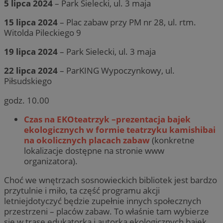
5 lipca 2024
– Park Sielecki, ul. 3 maja
15 lipca 2024
– Plac zabaw przy PM nr 28, ul. rtm.
Witolda Pileckiego 9
19 lipca 2024
– Park Sielecki, ul. 3 maja
22 lipca 2024
– ParKING Wypoczynkowy, ul.
Piłsudskiego
godz. 10.00
Czas na EKOteatrzyk –prezentacja bajek
ekologicznych w formie teatrzyku kamishibai
na okolicznych placach zabaw
(konkretne
lokalizacje dostępne na stronie www
organizatora).
Choć we wnętrzach sosnowieckich bibliotek jest bardzo
przytulnie i miło, ta część programu akcji
letniejdotyczyć będzie zupełnie innych społecznych
przestrzeni – placów zabaw. To właśnie tam wybierze
się w trasę edukatorka i autorka ekologicznych bajek