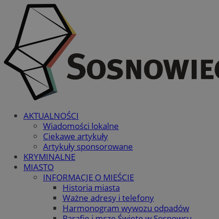
AKTUALNOŚCI
Wiadomości lokalne
Ciekawe artykuły
Artykuły sponsorowane
KRYMINALNE
MIASTO
INFORMACJE O MIEŚCIE
Historia miasta
Ważne adresy i telefony
Harmonogram wywozu odpadów
Parafie i msze Święte w Sosnowcu