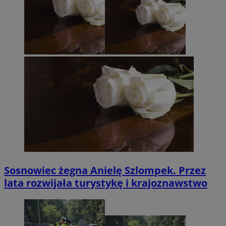
Sosnowiec żegna Anielę Szlompek. Przez
lata rozwijała turystykę i krajoznawstwo