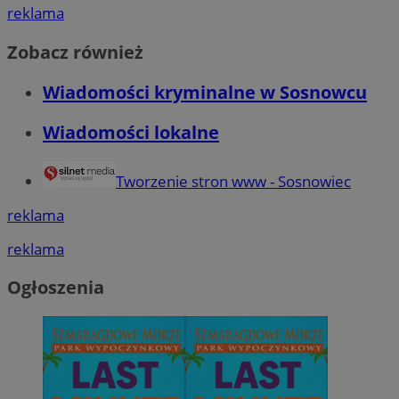
reklama
Zobacz również
QeSessID
sosnowiecki.pl
1 rok
Wiadomości kryminalne w Sosnowcu
MvSessID
sosnowiecki.pl
1 rok
Wiadomości lokalne
euds
.rfihub.com
Sesja
Tworzenie stron www - Sosnowiec
reklama
reklama
Ogłoszenia
Google Privacy Policy
VISITOR_PRIVACY_METADATA
5 miesięcy 4
YouTube
tygodnie
.youtube.com