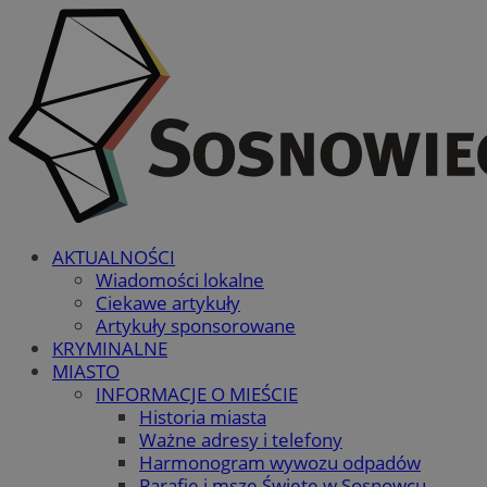
AKTUALNOŚCI
Wiadomości lokalne
Ciekawe artykuły
Artykuły sponsorowane
KRYMINALNE
MIASTO
INFORMACJE O MIEŚCIE
Historia miasta
Ważne adresy i telefony
Harmonogram wywozu odpadów
Parafie i msze Święte w Sosnowcu