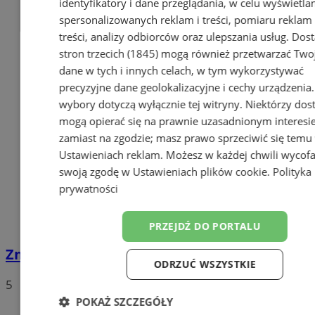
identyfikatory i dane przeglądania, w celu wyświetla
spersonalizowanych reklam i treści, pomiaru reklam 
treści, analizy odbiorców oraz ulepszania usług.
Dos
stron trzecich (1845)
mogą również przetwarzać Two
dane w tych i innych celach, w tym wykorzystywać
precyzyjne dane geolokalizacyjne i cechy urządzenia
wybory dotyczą wyłącznie tej witryny. Niektórzy do
mogą opierać się na prawnie uzasadnionym interesi
zamiast na zgodzie; masz prawo sprzeciwić się temu
Ustawieniach reklam
. Możesz w każdej chwili wycof
swoją zgodę w
Ustawieniach plików cookie
.
Polityka
prywatności
PRZEJDŹ DO PORTALU
Zmarł Paweł Wojtusiak. Miał 36 lat
ODRZUĆ WSZYSTKIE
5
POKAŻ SZCZEGÓŁY