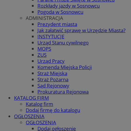
Rozkłady jazdy w Sosnowcu
Pogoda w Sosnowcu
ADMINISTRACJA
Prezydent miasta
Jak załatwić sprawę w Urzędzie Miasta?
INSTYTUCJE
Urząd Stanu cywilnego
MOPS
ZUS
Urząd Pracy
Komenda Miejska Policji
Straż Miejska
Straż Pożarna
Sąd Rejonowy
Prokuratura Rejonowa
KATALOG FIRM
Katalog firm
Dodaj firmę do katalogu
OGŁOSZENIA
OGŁOSZENIA
Dodaj ogłoszenie