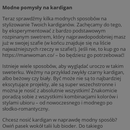
Modne pomysły na kardigan
Teraz sprawdźmy kilka modnych sposobów na
stylizowanie Twoich kardiganów. Zachęcamy do tego,
by eksperymentować z bardzo podstawowym
rozpinanym swetrem, który najprawdopodobniej masz
już w swojej szafie (w końcu znajduje się na liście
najważniejszych rzeczy w szafie!). Jeśli nie, to kup go na
https://manwoman.co/ – bo będziesz go potrzebować!
Istnieje wiele sposobów, aby wyglądać uroczo w takim
sweterku. Weźmy na przykład zwykły czarny kardigan,
albo beżowy czy biały. Być może nie są to najbardziej
ekscytujące projekty, ale są super wszechstronne i
można je nosić z absolutnie wszystkim! Znakomicie
poradzą sobie z wszystkimi kombinacjami kolorów i
stylami ubioru – od nowoczesnego i modnego po
słodko-romantyczny.
Chcesz nosić kardigan w naprawdę modny sposób?
Owiń pasek wokół talii lub bioder. Do takiego