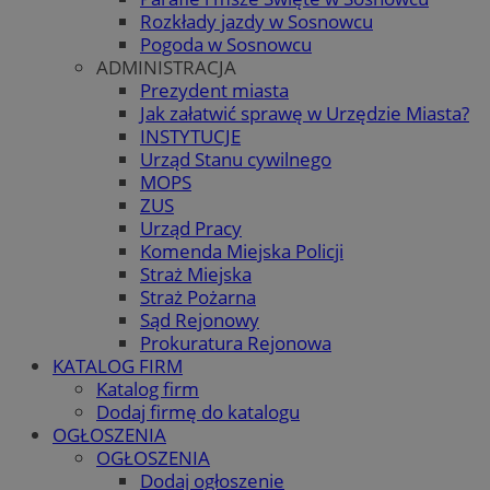
Rozkłady jazdy w Sosnowcu
Pogoda w Sosnowcu
ADMINISTRACJA
Prezydent miasta
Jak załatwić sprawę w Urzędzie Miasta?
INSTYTUCJE
Urząd Stanu cywilnego
MOPS
ZUS
Urząd Pracy
Komenda Miejska Policji
Straż Miejska
Straż Pożarna
Sąd Rejonowy
Prokuratura Rejonowa
KATALOG FIRM
Katalog firm
Dodaj firmę do katalogu
OGŁOSZENIA
OGŁOSZENIA
Dodaj ogłoszenie