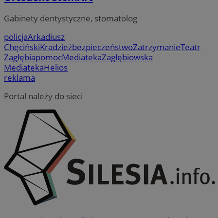
Gabinety dentystyczne, stomatolog
policja
Arkadiusz
Chęciński
Kradzież
bezpieczeństwo
Zatrzymanie
Teatr
Zagłębia
pomoc
Mediateka
Zagłębiowska
Mediateka
Helios
reklama
Portal należy do sieci