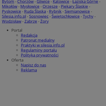
Bytom
-
Chorzów
-
Gliwice
-
Katowice
-
Łaziska Górne
-
Mikołów
-
Mysłowice
-
Orzesze
-
Piekary Śląskie
-
Pyskowice
-
Ruda Śląska
-
Rybnik
-
Siemianowice
-
Silesia.info.pl
-
Sosnowiec
-
Świętochłowice
-
Tychy
-
Wodzisław
-
Zabrze
-
Żory
Portal
Redakcja
Patronat medialny
Praktyki w silesia.info.pl
Regulaminy portalu
Polityka prywatności
Oferta
Napisz do nas
Reklama