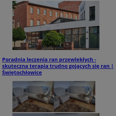
Poradnia leczenia ran przewlekłych -
skuteczna terapia trudno gojących się ran |
Świętochłowice