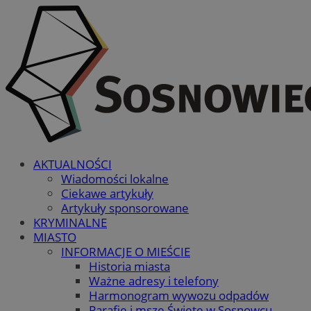
AKTUALNOŚCI
Wiadomości lokalne
Ciekawe artykuły
Artykuły sponsorowane
KRYMINALNE
MIASTO
INFORMACJE O MIEŚCIE
Historia miasta
Ważne adresy i telefony
Harmonogram wywozu odpadów
Parafie i msze Święte w Sosnowcu