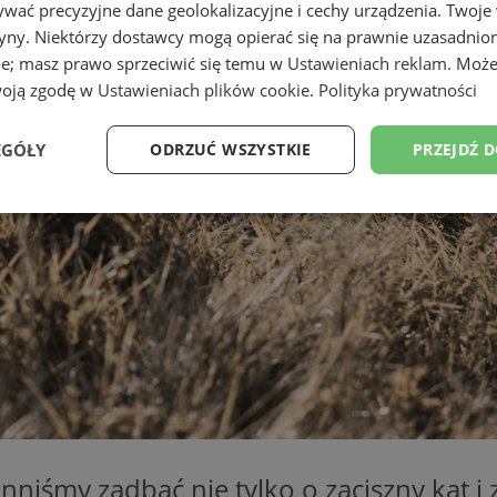
wać precyzyjne dane geolokalizacyjne i cechy urządzenia. Twoje
tryny. Niektórzy dostawcy mogą opierać się na prawnie uzasadnio
ie; masz prawo sprzeciwić się temu w
Ustawieniach reklam
. Może
woją zgodę w
Ustawieniach plików cookie
.
Polityka prywatności
EGÓŁY
ODRZUĆ WSZYSTKIE
PRZEJDŹ 
Wydajność
Targetowanie
Funkcjonalność
Ni
ezbędne
Wydajność
Targetowanie
Funkcjonalność
Niesklasyfikow
ie umożliwiają korzystanie z podstawowych funkcji strony internetowej, takich jak log
Bez niezbędnych plików cookie nie można prawidłowo korzystać ze strony internetowe
Provider
/
Okres
Opis
nniśmy zadbać nie tylko o zaciszny kąt i 
Domena
przechowywania