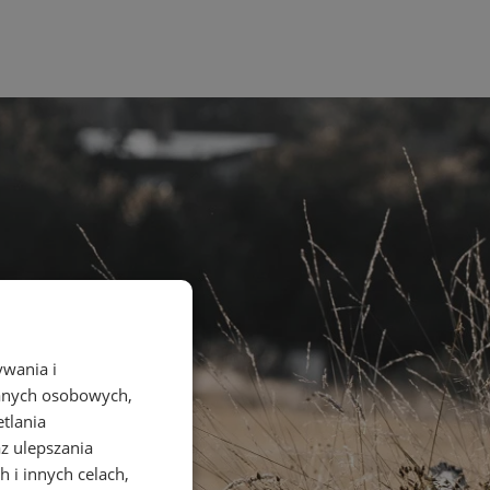
ywania i
danych osobowych,
etlania
az ulepszania
 i innych celach,