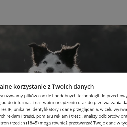
lne korzystanie z Twoich danych
rzy używamy plików cookie i podobnych technologii do przechow
ępu do informacji na Twoim urządzeniu oraz do przetwarzania 
dres IP, unikalne identyfikatory i dane przeglądania, w celu wyświ
h reklam i treści, pomiaru reklam i treści, analizy odbiorców or
tron trzecich (1845)
mogą również przetwarzać Twoje dane w tych