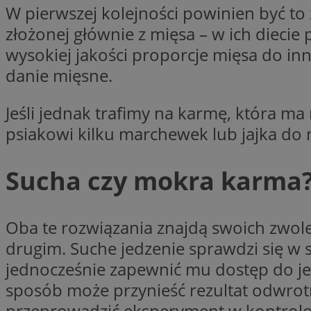
W pierwszej kolejności powinien być to
złożonej głównie z mięsa – w ich dieci
wysokiej jakości proporcje mięsa do in
Nazwa
danie mięsne.
Provider
Nazwa
Nazwa
__Secure-YNID
Domena
Nazwa
Jeśli jednak trafimy na karmę, która ma
openstat_higd0hq
OAID
_cfuvid
.vimeo.c
_fbp
psiakowi kilku marchewek lub jajka do m
ustat_86zhzqab74l
openstat_gid
YSC
ustat_fdd84hfvmX
Sucha czy mokra karma
_clck
ustat_0737X2Xdr554
VISITOR_INFO1_LIV
ADK_EX_11
Oba te rozwiązania znajdą swoich zwol
_clsk
openstat_rufhx0sv
drugim. Suche jedzenie sprawdzi się w 
openstat_ex0rxiq
rud
jednocześnie zapewnić mu dostęp do je
ustat_qcbmX95Xf0
_clsk
ANON_ID
sposób może przynieść rezultat odwrotn
przeprowadzić eksperyment w kontrolo