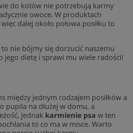
twie do kotów nie potrzebują karmy
ej, ponieważ
rtów na temat
ej.
poradycznie owoce. W produktach
więc dalej około połowa posiłku to
ywania
Opis
godnie
, to nie bójmy się dorzucić naszemu
sji w celu
penX dla
spójności sesji i
e określone
 serii produktów
jego dietę i sprawi mu wiele radości!
a skuteczności, a
sie rzeczywistym od
 cookie
enia w różnych
ube w celu śledzenia
akcji
rnetowej w celu
be, aby śledzić
onalności strony
w z YouTube
e
eślić, czy
ans między jednym rodzajem posiłków a
 starej wersji
aniem Microsoft
wywania informacji o
o pupila na dłużej w domu, a
stron w jedną sesję
alnych
izowanych usług.
eżość, jednak
karmienie psa
w ten
aniem Microsoft
wisie, np. Jakie
pochłania to co ma w misce. Warto
wywania informacji o
e dane służą do
stron w jedną sesję
a i profili
ną porcję suchej karmy.
w celu marketingu