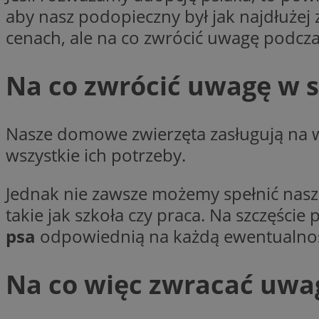
aby nasz podopieczny był jak najdłuż
SessID
cenach, ale na co zwrócić uwagę podc
QeSessID
MvSessID
euds
Na co zwrócić uwagę w s
VISITOR_PRIVACY_
Nasze domowe zwierzęta zasługują na ws
wszystkie ich potrzeby.
Jednak nie zawsze możemy spełnić nasz
takie jak szkoła czy praca. Na szczęś
CookieScriptConse
psa
odpowiednią na każdą ewentualno
__cf_bm
Na co więc zwracać uwa
__cf_bm