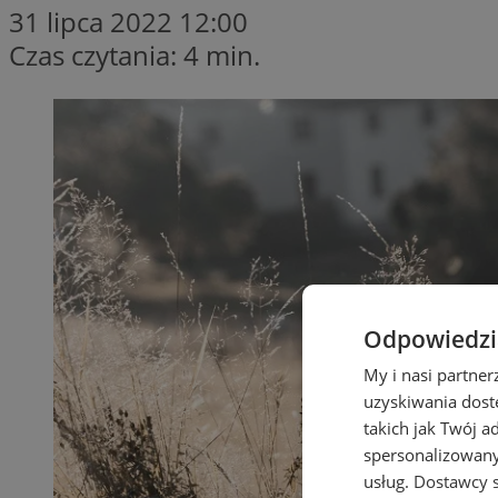
31 lipca 2022 12:00
Czas czytania: 4 min.
Odpowiedzia
My i nasi partne
uzyskiwania dost
takich jak Twój a
spersonalizowanyc
usług.
Dostawcy s