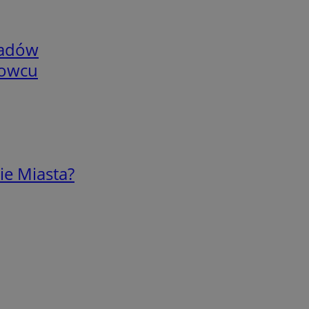
adów
nowcu
ie Miasta?