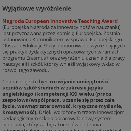
Wyjątkowe wyróżnienie
Nagroda European Innovative Teaching Award
(Europejska Nagroda za innowacyjność w nauczaniu)
jest przyznawana przez Komisję Europejską. Została
ustanowiona Komunikatem w sprawie Europejskiego
Obszaru Edukacji. Służy uhonorowaniu wyróżniających
się praktyk dydaktycznych opracowanych w ramach
programu Erasmus+ oraz wyrażeniu uznania dla pracy
nauczycieli i szkół, którzy wnieśli wyjątkowy wkład w
rozwój tego zawodu.
Celem projektu było
rozwijanie umiejętności
uczniów szkół średnich w zakresie języka
angielskiego i kompetencji XXI wieku (praca
zespołowa/współpraca, uczenie się przez całe
życie, wewnątrzsterowność, krytyczne myślenie,
kreatywność).
Dzięki wdrożonym trzem innowacjom
pedagogicznym szkoła opracowała nowy system
oceniania, który zachęcał uczniów do brania
odpowiedzialności za swoją naukę, otworzyła oddział