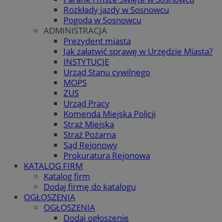
Rozkłady jazdy w Sosnowcu
Pogoda w Sosnowcu
ADMINISTRACJA
Prezydent miasta
Jak załatwić sprawę w Urzędzie Miasta?
INSTYTUCJE
Urząd Stanu cywilnego
MOPS
ZUS
Urząd Pracy
Komenda Miejska Policji
Straż Miejska
Straż Pożarna
Sąd Rejonowy
Prokuratura Rejonowa
KATALOG FIRM
Katalog firm
Dodaj firmę do katalogu
OGŁOSZENIA
OGŁOSZENIA
Dodaj ogłoszenie