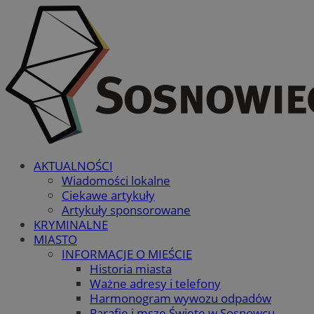
AKTUALNOŚCI
Wiadomości lokalne
Ciekawe artykuły
Artykuły sponsorowane
KRYMINALNE
MIASTO
INFORMACJE O MIEŚCIE
Historia miasta
Ważne adresy i telefony
Harmonogram wywozu odpadów
Parafie i msze Święte w Sosnowcu