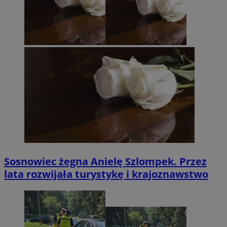
Sosnowiec żegna Anielę Szlompek. Przez
lata rozwijała turystykę i krajoznawstwo