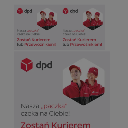
Niesklasyfikowane
Niezbędne
Wydajność
Targetowanie
Funkcjonalno
Niezbędne pliki cookie umożliwiają korzystanie z podstawowych fun
takich jak logowanie użytkownika i zarządzanie kontem. Bez niezb
można prawidłowo korzystać ze strony internetowej.
Provider
/
Okres
Nazwa
Domena
przechowywan
SessID
sosnowiecki.pl
1 rok
QeSessID
sosnowiecki.pl
1 rok