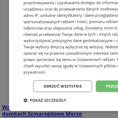
przechowywania i uzyskiwania dostępu do informac
urządzeniu oraz do przetwarzania danych osobowych
adres IP, unikalne identyfikatory i dane przeglądani
spersonalizowanych reklam i treści, pomiaru reklam i
odbiorców oraz ulepszania usług.
Dostawcy stron tr
również przetwarzać Twoje dane w tych i innych cel
wykorzystywać precyzyjne dane geolokalizacyjne i c
Twoje wybory dotyczą wyłącznie tej witryny. Niekt
opierać się na prawnie uzasadnionym interesie zami
prawo sprzeciwić się temu w
Ustawieniach reklam
.
chwili wycofać swoją zgodę w
Ustawieniach plików 
prywatności
ODRZUĆ WSZYSTKIE
PRZEJ
POKAŻ SZCZEGÓŁY
Wakacyjny wypoczynek nad Bałtykiem w
Niezbędne
Wydajność
Targetowani
domkach Szmaragdowe Morze