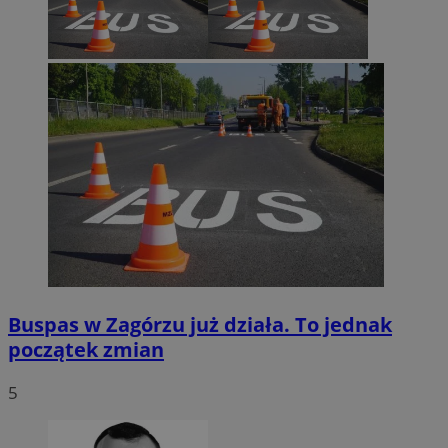
Buspas w Zagórzu już działa. To jednak
początek zmian
5