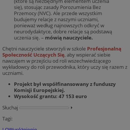
(które są niezbędnym elementem uczenia
się), stosując zasady Porozumienia Bez
Przemocy (NVC). Ale przede wszystkim
budujemy relacje z naszymi uczniami,
ponieważ według najnowszych odkryć w
neurodydaktyce, dobre relacje są podstawą
uczenia się. –
mówią nauczyciele.
Chętni nauczyciele stworzyli w szkole
Profesjonalną
Społeczność Uczących Się
, aby wspierać siebie
nawzajem w przejściu od roli wszechwiedzącego
wykładowcy do roli przewodnika, który uczy się razem z
uczniami.
Projekt był współfinansowany z funduszy
Komisji Europejskiej.
Wysokość grantu: 47 153 euro
Słuchaj
⏵︎
Tagi:
LO
Wyróżnienie