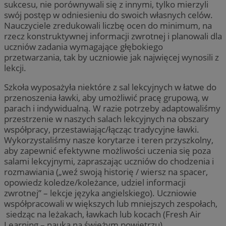
sukcesu, nie porównywali się z innymi, tylko mierzyli
swój postęp w odniesieniu do swoich własnych celów.
Nauczyciele zredukowali liczbę ocen do minimum, na
rzecz konstruktywnej informacji zwrotnej i planowali dla
uczniów zadania wymagające głębokiego
przetwarzania, tak by uczniowie jak najwięcej wynosili z
lekcji.
Szkoła wyposażyła niektóre z sal lekcyjnych w łatwe do
przenoszenia ławki, aby umożliwić pracę grupową, w
parach i indywidualną. W razie potrzeby adaptowaliśmy
przestrzenie w naszych salach lekcyjnych na obszary
współpracy, przestawiając/łącząc tradycyjne ławki.
Wykorzystaliśmy nasze korytarze i teren przyszkolny,
aby zapewnić efektywne możliwości uczenia się poza
salami lekcyjnymi, zapraszając uczniów do chodzenia i
rozmawiania („weź swoją historię / wiersz na spacer,
opowiedz koledze/koleżance, udziel informacji
zwrotnej” – lekcje języka angielskiego). Uczniowie
współpracowali w większych lub mniejszych zespołach,
siedząc na leżakach, ławkach lub kocach (Fresh Air
Learning – nauka na świeżym powietrzu).