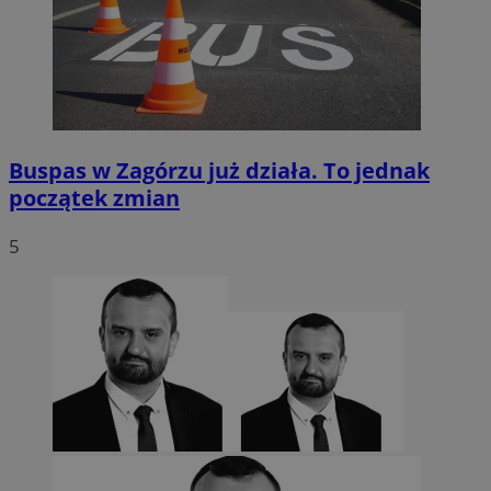
Buspas w Zagórzu już działa. To jednak
początek zmian
5