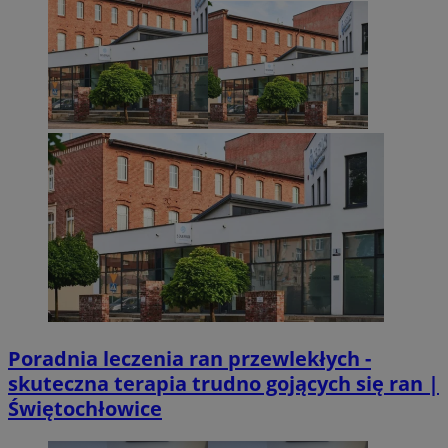
QeSessID
sosnowiecki.pl
1 rok
MvSessID
sosnowiecki.pl
1 rok
euds
.rfihub.com
Sesja
VISITOR_PRIVACY_METADATA
5 miesięcy 4
YouTube
Googl
tygodnie
.youtube.com
Poradnia leczenia ran przewlekłych -
skuteczna terapia trudno gojących się ran |
Świętochłowice