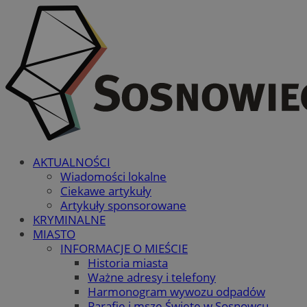
AKTUALNOŚCI
Wiadomości lokalne
Ciekawe artykuły
Artykuły sponsorowane
KRYMINALNE
MIASTO
INFORMACJE O MIEŚCIE
Historia miasta
Ważne adresy i telefony
Harmonogram wywozu odpadów
Parafie i msze Święte w Sosnowcu