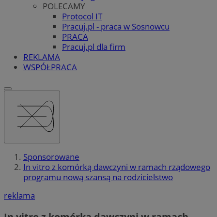
POLECAMY
Protocol IT
Pracuj.pl - praca w Sosnowcu
PRACA
Pracuj.pl dla firm
REKLAMA
WSPÓŁPRACA
Sponsorowane
In vitro z komórką dawczyni w ramach rządowego
programu nową szansą na rodzicielstwo
reklama
In vitro z komórką dawczyni w ramach