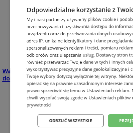
Odpowiedzialne korzystanie z Twoi
My i nasi partnerzy używamy plików cookie i podob
przechowywania i uzyskiwania dostępu do informac
urządzeniu oraz do przetwarzania danych osobowych
adres IP, unikalne identyfikatory i dane przeglądani
spersonalizowanych reklam i treści, pomiaru reklam i
odbiorców oraz ulepszania usług.
Dostawcy stron tr
również przetwarzać Twoje dane w tych i innych cel
wykorzystywać precyzyjne dane geolokalizacyjne i c
Wakacyjny wypoczynek nad Bałtykiem w
Twoje wybory dotyczą wyłącznie tej witryny. Niekt
domkach Szmaragdowe Morze
opierać się na prawnie uzasadnionym interesie zami
prawo sprzeciwić się temu w
Ustawieniach reklam
.
chwili wycofać swoją zgodę w
Ustawieniach plików 
prywatności
ODRZUĆ WSZYSTKIE
PRZEJ