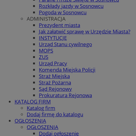
Rozkłady jazdy w Sosnowcu
Pogoda w Sosnowcu
ADMINISTRACJA
Prezydent miasta
Jak załatwić sprawę w Urzędzie Miasta?
INSTYTUCJE
Urząd Stanu cywilnego
MOPS
ZUS
Urząd Pracy
Komenda Miejska Policji
Straż Miejska
Straż Pożarna
Sąd Rejonowy
Prokuratura Rejonowa
KATALOG FIRM
Katalog firm
Dodaj firmę do katalogu
OGŁOSZENIA
OGŁOSZENIA
Dodaj ogłoszenie