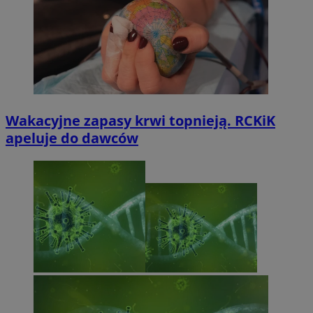
Wakacyjne zapasy krwi topnieją. RCKiK
apeluje do dawców