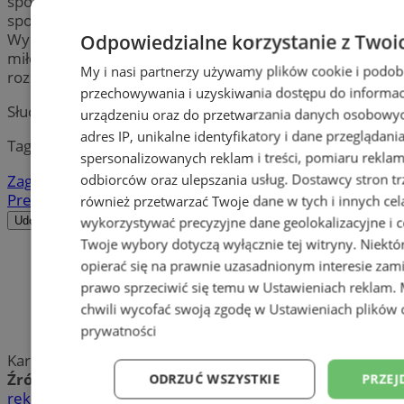
sportowa, ale także okazja do integracji społeczności
sportowej oraz promocji hokeja jako dyscypliny.
Wydarzenie przyciągnęło uwagę lokalnych fanów oraz
Odpowiedzialne korzystanie z Twoi
miłośników hokeja z całego świata, dodając nowy
My i nasi partnerzy używamy plików cookie i podob
rozdział do historii sportu w regionie.
przechowywania i uzyskiwania dostępu do informac
Słuchaj
⏵︎
urządzeniu oraz do przetwarzania danych osobowych
adres IP, unikalne identyfikatory i dane przeglądani
Tagi:
spersonalizowanych reklam i treści, pomiaru reklam i
odbiorców oraz ulepszania usług.
Dostawcy stron tr
Zagłębie Sosnowiec
Hokej
Turniej Czterech
Prezydentów
również przetwarzać Twoje dane w tych i innych cel
wykorzystywać precyzyjne dane geolokalizacyjne i c
Udostępnij
Twoje wybory dotyczą wyłącznie tej witryny. Niekt
opierać się na prawnie uzasadnionym interesie zami
prawo sprzeciwić się temu w
Ustawieniach reklam
.
chwili wycofać swoją zgodę w
Ustawieniach plików 
prywatności
Karolina Goik
Źródło:
UM Sosnowiec
ODRZUĆ WSZYSTKIE
PRZEJ
reklama