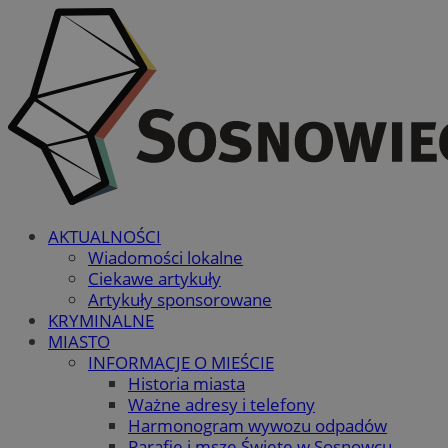
AKTUALNOŚCI
Wiadomości lokalne
Ciekawe artykuły
Artykuły sponsorowane
KRYMINALNE
MIASTO
INFORMACJE O MIEŚCIE
Historia miasta
Ważne adresy i telefony
Harmonogram wywozu odpadów
Parafie i msze Święte w Sosnowcu