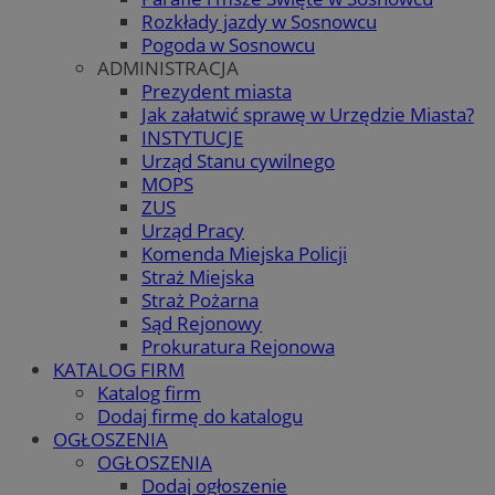
Rozkłady jazdy w Sosnowcu
Pogoda w Sosnowcu
ADMINISTRACJA
Prezydent miasta
Jak załatwić sprawę w Urzędzie Miasta?
INSTYTUCJE
Urząd Stanu cywilnego
MOPS
ZUS
Urząd Pracy
Komenda Miejska Policji
Straż Miejska
Straż Pożarna
Sąd Rejonowy
Prokuratura Rejonowa
KATALOG FIRM
Katalog firm
Dodaj firmę do katalogu
OGŁOSZENIA
OGŁOSZENIA
Dodaj ogłoszenie